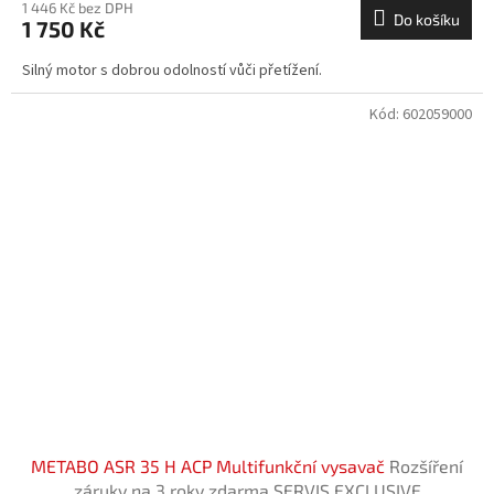
1 446 Kč bez DPH
Do košíku
1 750 Kč
Silný motor s dobrou odolností vůči přetížení.
Kód:
602059000
METABO ASR 35 H ACP Multifunkční vysavač
Rozšíření
záruky na 3 roky zdarma.SERVIS EXCLUSIVE