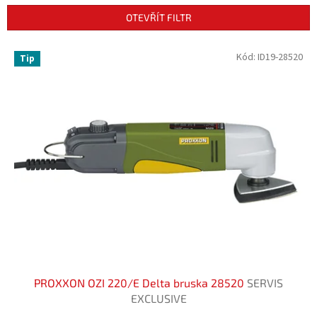
n
OTEVŘÍT FILTR
í
p
V
Kód:
ID19-28520
r
Tip
ý
o
p
d
i
u
s
k
p
t
r
ů
o
d
u
k
t
ů
PROXXON OZI 220/E Delta bruska 28520
SERVIS
EXCLUSIVE