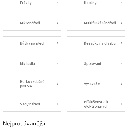
Frézky
Hoblíky
Mikronářadí
Multifunkční nářadí
Nůžky na plech
Řezačky na dlažbu
Míchadla
Spojování
Horkovzdušné
Vysávače
pistole
Příslušenství k
Sady nářadí
elektronářadí
Nejprodávanější