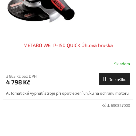
METABO WE 17-150 QUICK Úhlová bruska
Skladem
3 965 Kč bez DPH
Do košíku
4 798 Kč
Automatické vypnutí stroje při opotřebení uhlíku na ochranu motoru
Kód:
690827000