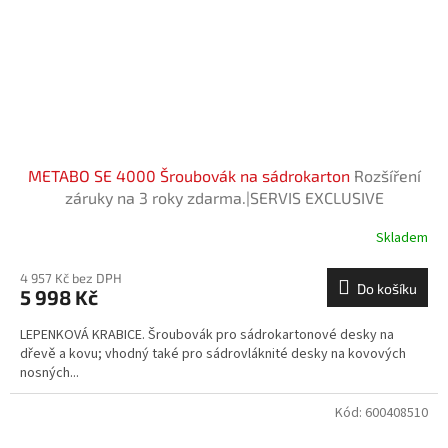
METABO SE 4000 Šroubovák na sádrokarton
Rozšíření
záruky na 3 roky zdarma.|SERVIS EXCLUSIVE
Skladem
4 957 Kč bez DPH
Do košíku
5 998 Kč
LEPENKOVÁ KRABICE. Šroubovák pro sádrokartonové desky na
dřevě a kovu; vhodný také pro sádrovláknité desky na kovových
nosných...
Kód:
600408510