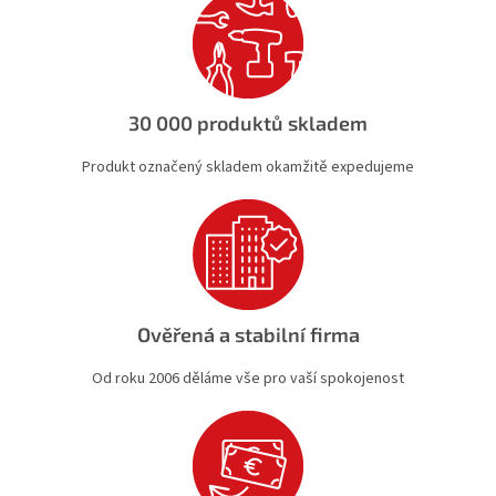
r
v
k
y
v
ý
30 000 produktů skladem
p
i
Produkt označený skladem okamžitě expedujeme
s
u
Ověřená a stabilní firma
Od roku 2006 děláme vše pro vaší spokojenost