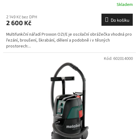
Skladem
2 149 Kč bez DPH
Do košíku
2 600 Kč
Multifunkční nářadí Proxxon OZI/E je oscilační obrážečka vhodná pro
řezání, broušení, škrabání, dělení a podobně i v těsných
prostorech:...
Kód:
602014000