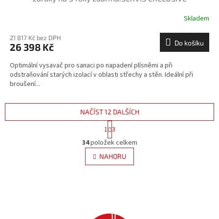
Skladem
21 817 Kč bez DPH
Do košíku
26 398 Kč
Optimální vysavač pro sanaci po napadení plísněmi a při
odstraňování starých izolací v oblasti střechy a stěn. Ideální při
broušení...
NAČÍST 12 DALŠÍCH
S
1
3
t
O
r
34
položek celkem
v
á
l
NAHORU
n
á
k
d
o
v
a
á
c
n
í
í
p