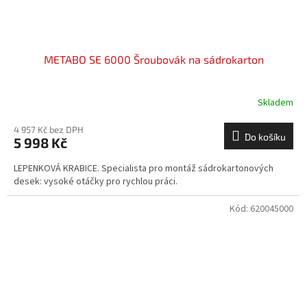
METABO SE 6000 Šroubovák na sádrokarton
Skladem
4 957 Kč bez DPH
Do košíku
5 998 Kč
LEPENKOVÁ KRABICE. Specialista pro montáž sádrokartonových
desek: vysoké otáčky pro rychlou práci.
Kód:
620045000