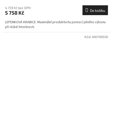
4 759 Kč bez DPH
Do košíku
5 758 Kč
LEPENKOVÁ KRABICE. Maximální produktivita pomocí plného výkonu
při nízké hmotnosti.
Kód:
600786500