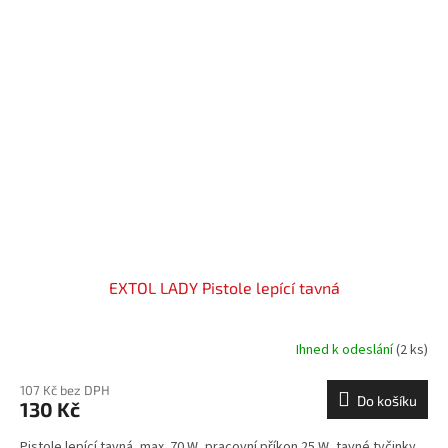
EXTOL LADY Pistole lepící tavná
Ihned k odeslání
(2 ks)
107 Kč bez DPH
Do košíku
130 Kč
Pistole lepící tavná, max. 70 W, pracovní příkon 25 W, tavné tyčinky