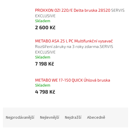
PROXXON OZI 220/E Delta bruska 28520
SERVIS
EXCLUSIVE
Skladem
2 600 Kč
METABO ASA 25 L PC Multifunkční vysavač
Rozšíření záruky na 3 roky zdarma.SERVIS
EXCLUSIVE
Skladem
7 198 Kč
METABO WE 17-150 QUICK Úhlová bruska
Skladem
4 798 Kč
Ř
a
Nejprodávanější
Nejlevnější
Nejdražší
Abecedně
z
e