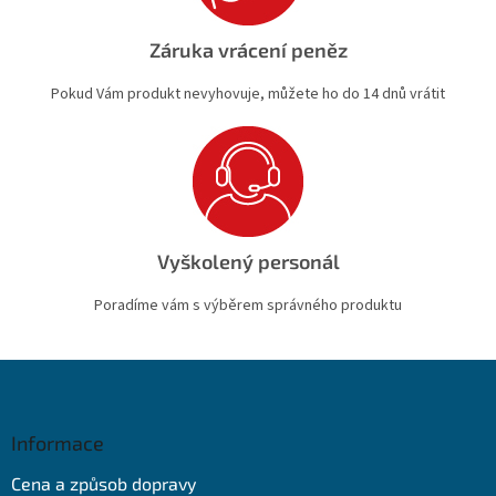
Záruka vrácení peněz
Pokud Vám produkt nevyhovuje, můžete ho do 14 dnů vrátit
Vyškolený personál
Poradíme vám s výběrem správného produktu
Z
á
p
a
Informace
t
Cena a způsob dopravy
í