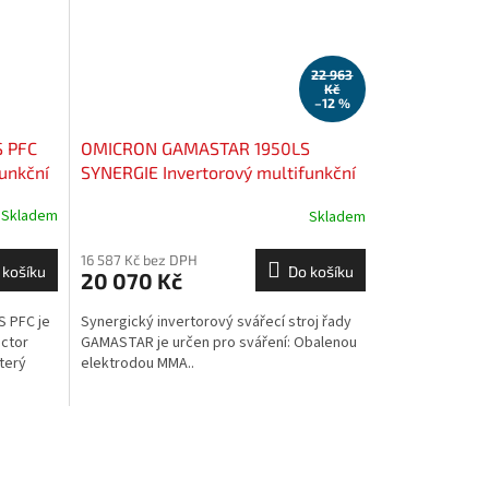
22 963
Kč
–12 %
 PFC
OMICRON GAMASTAR 1950LS
unkční
SYNERGIE Invertorový multifunkční
svářecí stroj
Skladem
Skladem
16 587 Kč bez DPH
 košíku
Do košíku
20 070 Kč
S PFC je
Synergický invertorový svářecí stroj řady
ctor
GAMASTAR je určen pro sváření: Obalenou
terý
elektrodou MMA..