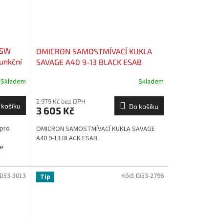
CSW
OMICRON SAMOSTMÍVACÍ KUKLA
unkční
SAVAGE A40 9-13 BLACK ESAB
Skladem
Skladem
2 979 Kč bez DPH
 košíku
Do košíku
3 605 Kč
 pro
OMICRON SAMOSTMÍVACÍ KUKLA SAVAGE
A40 9-13 BLACK ESAB.
je
ID53-3013
Kód:
ID53-2796
Tip