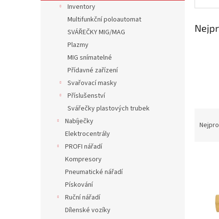
n
Inventory
e
Multifunkční poloautomat
l
Nejpr
SVÁŘEČKY MIG/MAG
Plazmy
MIG snímatelné
Přídavné zařízení
Svařovací masky
Příslušenství
Svářečky plastových trubek
Ř
Nabíječky
a
Nejpro
Elektrocentrály
z
e
PROFI nářadí
V
n
Kompresory
ý
í
Pneumatické nářadí
p
p
Pískování
i
r
Ruční nářadí
s
o
p
d
Dílenské vozíky