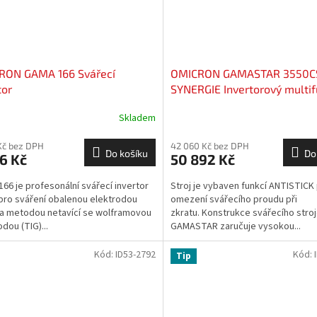
RON GAMA 166 Svářecí
OMICRON GAMASTAR 3550
tor
SYNERGIE Invertorový multif
svářecí stroj
Skladem
Kč bez DPH
42 060 Kč bez DPH
Do košíku
Do
6 Kč
50 892 Kč
66 je profesonální svářecí invertor
Stroj je vybaven funkcí ANTISTICK
pro sváření obalenou elektrodou
omezení svářecího proudu při
a metodou netavící se wolframovou
zkratu. Konstrukce svářecího stro
dou (TIG)...
GAMASTAR zaručuje vysokou...
Kód:
ID53-2792
Kód:
Tip