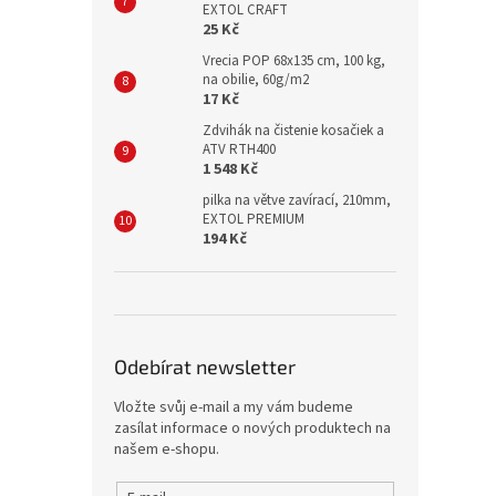
EXTOL CRAFT
25 Kč
Vrecia POP 68x135 cm, 100 kg,
na obilie, 60g/m2
17 Kč
Zdvihák na čistenie kosačiek a
ATV RTH400
1 548 Kč
pilka na větve zavírací, 210mm,
EXTOL PREMIUM
194 Kč
Odebírat newsletter
Vložte svůj e-mail a my vám budeme
zasílat informace o nových produktech na
našem e-shopu.