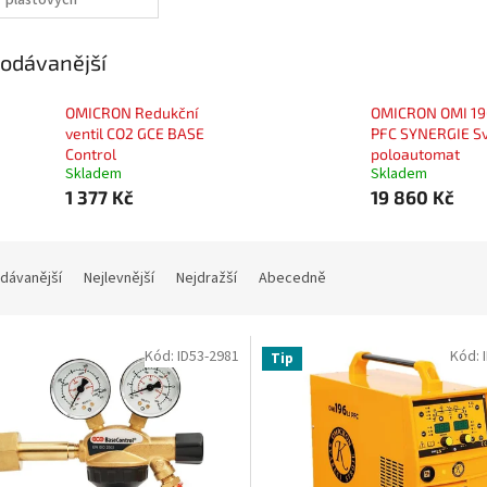
plastových
trubek
odávanější
OMICRON Redukční
OMICRON OMI 19
ventil CO2 GCE BASE
PFC SYNERGIE Sv
Control
poloautomat
Skladem
Skladem
1 377 Kč
19 860 Kč
dávanější
Nejlevnější
Nejdražší
Abecedně
Kód:
ID53-2981
Kód:
Tip