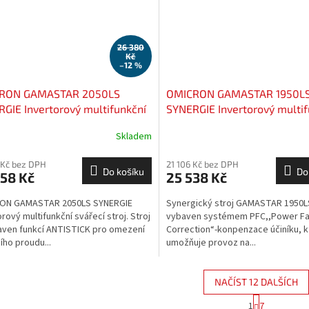
26 380
Kč
–12 %
RON GAMASTAR 2050LS
OMICRON GAMASTAR 1950LS
GIE Invertorový multifunkční
SYNERGIE Invertorový multif
cí stroj
svářecí stroj
Skladem
 Kč bez DPH
21 106 Kč bez DPH
Do košíku
Do
58 Kč
25 538 Kč
ON GAMASTAR 2050LS SYNERGIE
Synergický stroj GAMASTAR 1950L
orový multifunkční svářecí stroj. Stroj
vybaven systémem PFC,,Power Fa
aven funkcí ANTISTICK pro omezení
Correction“-konpenzace účiníku, k
ího proudu...
umožňuje provoz na...
NAČÍST 12 DALŠÍCH
S
1
7