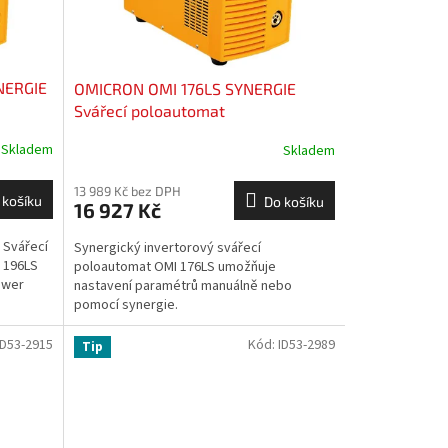
NERGIE
OMICRON OMI 176LS SYNERGIE
Svářecí poloautomat
Skladem
Skladem
13 989 Kč bez DPH
 košíku
Do košíku
16 927 Kč
 Svářecí
Synergický invertorový svářecí
I 196LS
poloautomat OMI 176LS umožňuje
ower
nastavení paramétrů manuálně nebo
pomocí synergie.
ID53-2915
Kód:
ID53-2989
Tip