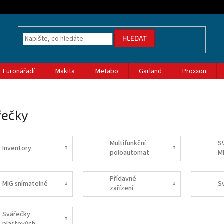
HLEDAT
Euronářadí
Makita
Metabo
Garland
Proxxon
řečky
Multifunkční
S
Inventory
poloautomat
M
Přídavné
MIG snímatelné
S
zařízení
Svářečky