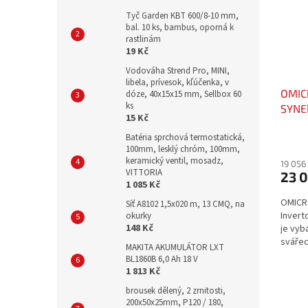
Tyč Garden KBT 600/8-10 mm,
bal. 10 ks, bambus, oporná k
rastlinám
19 Kč
Vodováha Strend Pro, MINI,
libela, prívesok, kľúčenka, v
OMIC
dóze, 40x15x15 mm, Sellbox 60
ks
SYNER
15 Kč
sváře
Batéria sprchová termostatická,
100mm, lesklý chróm, 100mm,
keramický ventil, mosadz,
19 056
VITTORIA
23 0
1 085 Kč
OMICR
Síť A8102 1,5x020 m, 13 CMQ, na
Invert
okurky
148 Kč
je vyb
svářec
MAKITA AKUMULÁTOR LXT
BL1860B 6,0 Ah 18 V
1 813 Kč
brousek dělený, 2 zrnitosti,
200x50x25mm, P120 / 180,