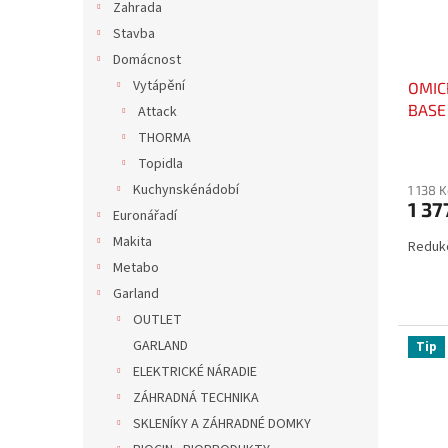
r
u
Zahrada
o
k
Stavba
d
t
Domácnost
u
ů
Vytápění
OMIC
k
BASE 
t
Attack
ů
THORMA
Topidla
Kuchynskénádobí
1 138 
1 37
Euronářadí
Makita
Redukč
Metabo
Garland
OUTLET
GARLAND
Tip
ELEKTRICKÉ NÁRADIE
ZÁHRADNÁ TECHNIKA
SKLENÍKY A ZÁHRADNÉ DOMKY