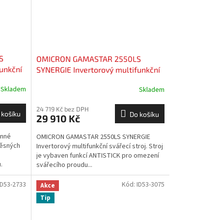
S
OMICRON GAMASTAR 2550LS
unkční
SYNERGIE Invertorový multifunkční
svářecí stroj
Skladem
Skladem
24 719 Kč bez DPH
 košíku
Do košíku
29 910 Kč
anné
OMICRON GAMASTAR 2550LS SYNERGIE
ěsných
Invertorový multifunkční svářecí stroj. Stroj
je vybaven funkcí ANTISTICK pro omezení
.
svářecího proudu...
ID53-2733
Kód:
ID53-3075
Akce
Tip