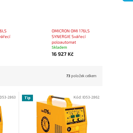
6LS
OMICRON OMI 176LS
ářecí
SYNERGIE Svářecí
poloautomat
Skladem
16 927 Kč
73
položek celkem
ID53-2863
Kód:
ID53-2862
Tip