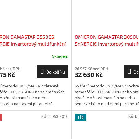
RON GAMASTAR 3550CS
OMICRON GAMASTAR 3050L
GIE Invertorový multifunkční
SYNERGIE Invertorový multif
cí stroj
svářecí stroj
Skladem
 Kč bez DPH
26 967 Kč bez DPH
Do košíku
Do
75 Kč
32 630 Kč
ní metodou MIG/MAG v ochranné
Sváření metodou MIG/MAG v ochr
féře CO2, ARGONU nebo směsných
atmosféře CO2, ARGONU nebo sm
 Možnost manuálního nebo
plynů. Možnost manuálního nebo
ického nastavení parametrů.
synergického nastavení parametrů
Kód:
ID53-3016
Kód:
Tip