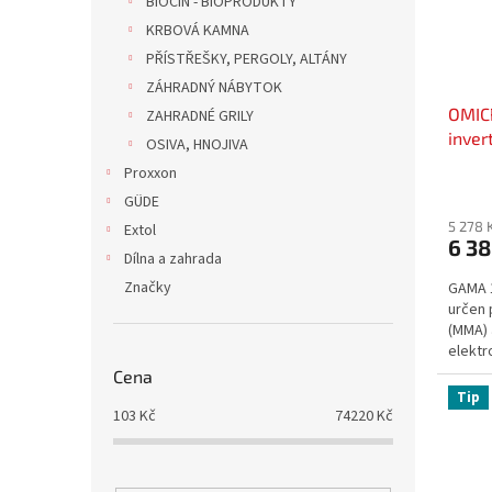
BIOCIN - BIOPRODUKTY
KRBOVÁ KAMNA
PŘÍSTŘEŠKY, PERGOLY, ALTÁNY
ZÁHRADNÝ NÁBYTOK
OMIC
ZAHRADNÉ GRILY
inver
OSIVA, HNOJIVA
Proxxon
GÜDE
5 278 
Extol
6 38
Dílna a zahrada
Značky
GAMA 1
určen 
(MMA) 
elektro
Cena
Tip
103
Kč
74220
Kč