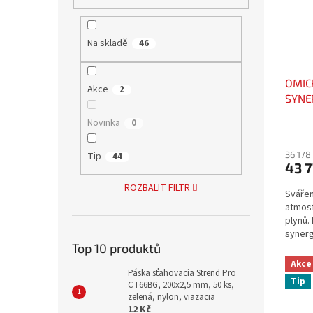
Na skladě
46
OMIC
Akce
2
SYNER
sváře
Novinka
0
36 178
Tip
44
43 7
ROZBALIT FILTR
Sváře
atmos
plynů.
synerg
Top 10 produktů
Akce
Páska sťahovacia Strend Pro
Tip
CT66BG, 200x2,5 mm, 50 ks,
zelená, nylon, viazacia
12 Kč