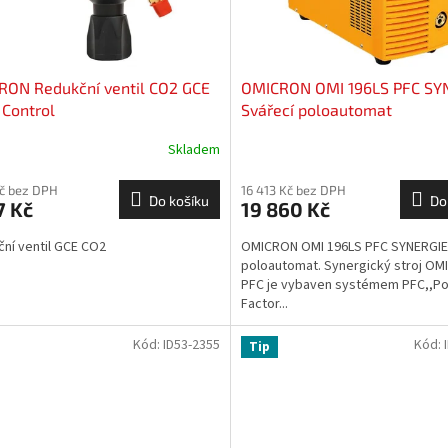
RON Redukční ventil CO2 GCE
OMICRON OMI 196LS PFC SY
Control
Svářecí poloautomat
Skladem
Kč bez DPH
16 413 Kč bez DPH
Do košíku
Do
7 Kč
19 860 Kč
ní ventil GCE CO2
OMICRON OMI 196LS PFC SYNERGIE
poloautomat. Synergický stroj OM
PFC je vybaven systémem PFC,,P
Factor...
Kód:
ID53-2355
Kód:
Tip