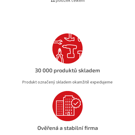
11
položek celkem
O
v
l
á
d
a
c
í
p
r
v
k
30 000 produktů skladem
y
v
Produkt označený skladem okamžitě expedujeme
ý
p
i
s
u
Ověřená a stabilní firma