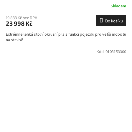
Skladem
19 833 Kč bez DPH
Do košíku
23 998 Kč
Extrémně lehká stolní okružní pila s funkcí pojezdu pro větší mobilitu
na stavbě.
Kód:
0103153300