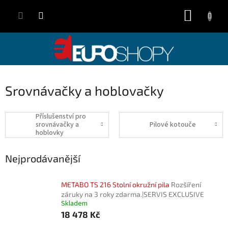
Přejít
NÁKUP
na
obsah
KOŠÍK
Srovnávačky a hoblovačky
Příslušenství pro
srovnávačky a
Pilové kotouče
hoblovky
Nejprodávanější
METABO TS 216 Stolní okružní pila
Rozšíření
záruky na 3 roky zdarma.|SERVIS EXCLUSIVE
Skladem
18 478 Kč