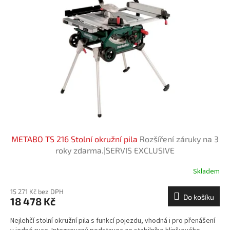
i
u
s
k
p
t
r
ů
o
d
u
k
t
ů
METABO TS 216 Stolní okružní pila
Rozšíření záruky na 3
roky zdarma.|SERVIS EXCLUSIVE
Skladem
15 271 Kč bez DPH
Do košíku
18 478 Kč
Nejlehčí stolní okružní pila s funkcí pojezdu, vhodná i pro přenášení