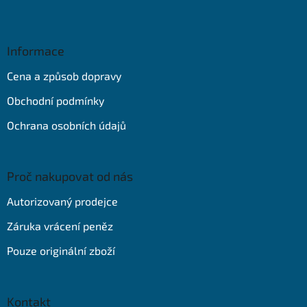
Z
á
p
a
Informace
t
Cena a způsob dopravy
í
Obchodní podmínky
Ochrana osobních údajů
Proč nakupovat od nás
Autorizovaný prodejce
Záruka vrácení peněz
Pouze originální zboží
Kontakt