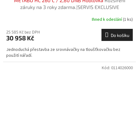
METABO HC 260 C / 2,80 DNB Hoblovka
Rozšíření
záruky na 3 roky zdarma.|SERVIS EXCLUSIVE
Ihned k odeslání
(1 ks)
25 585 Kč bez DPH
Do košíku
30 958 Kč
Jednoduchá přestavba ze srovnávačky na tloušťkovačku bez
použití nářadí.
Kód:
0114026000