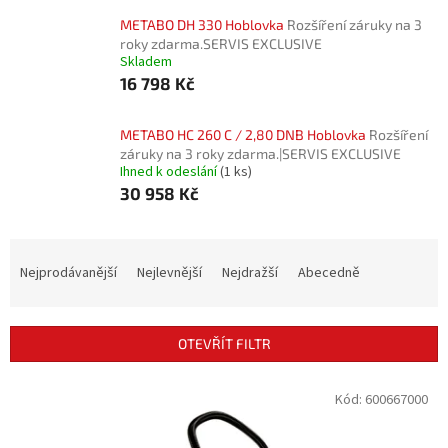
METABO DH 330 Hoblovka
Rozšíření záruky na 3
roky zdarma.SERVIS EXCLUSIVE
Skladem
16 798 Kč
METABO HC 260 C / 2,80 DNB Hoblovka
Rozšíření
záruky na 3 roky zdarma.|SERVIS EXCLUSIVE
Ihned k odeslání
(1 ks)
30 958 Kč
Ř
a
Nejprodávanější
Nejlevnější
Nejdražší
Abecedně
z
e
n
OTEVŘÍT FILTR
í
p
V
Kód:
600667000
r
ý
o
p
d