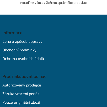
Poradíme vám s výběrem správného produktu
Z
á
p
a
Informace
t
Cena a způsob dopravy
í
Obchodní podmínky
Ochrana osobních údajů
Proč nakupovat od nás
Autorizovaný prodejce
Záruka vrácení peněz
Pouze originální zboží