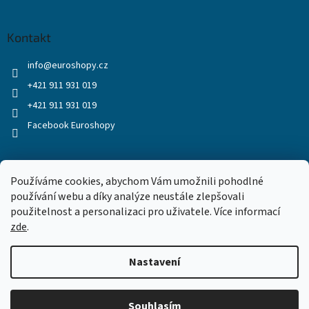
Kontakt
info
@
euroshopy.cz
+421 911 931 019
+421 911 931 019
Facebook Euroshopy
Přijímáme online platby
Používáme cookies, abychom Vám umožnili pohodlné
používání webu a díky analýze neustále zlepšovali
použitelnost a personalizaci pro uživatele. Více informací
zde
.
Nastavení
Vytvořil Shoptet
Souhlasím
Copyright 2026
Euroshopy
. Všechna práva vyhrazena.