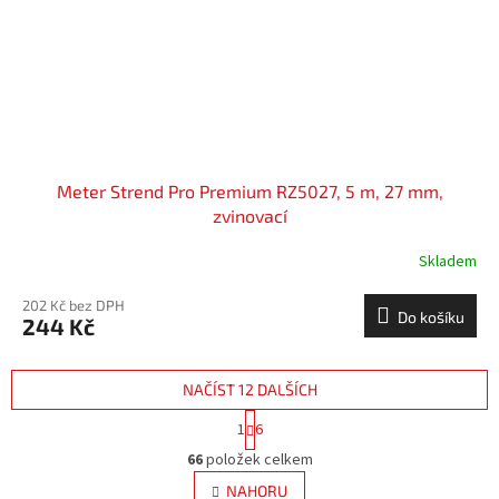
Meter Strend Pro Premium RZ5027, 5 m, 27 mm,
zvinovací
Skladem
202 Kč bez DPH
Do košíku
244 Kč
NAČÍST 12 DALŠÍCH
S
1
6
t
O
r
66
položek celkem
v
á
l
NAHORU
n