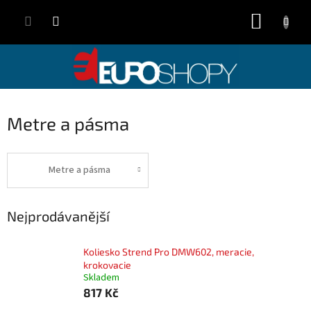
Přejít
NÁKUP
na
obsah
KOŠÍK
Metre a pásma
Metre a pásma
Nejprodávanější
Koliesko Strend Pro DMW602, meracie,
krokovacie
Skladem
817 Kč