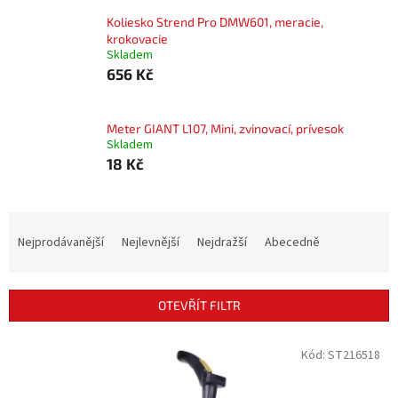
Koliesko Strend Pro DMW601, meracie,
krokovacie
Skladem
656 Kč
Meter GIANT L107, Mini, zvinovací, prívesok
Skladem
18 Kč
Ř
a
Nejprodávanější
Nejlevnější
Nejdražší
Abecedně
z
e
n
OTEVŘÍT FILTR
í
p
V
Kód:
ST216518
r
ý
o
p
d