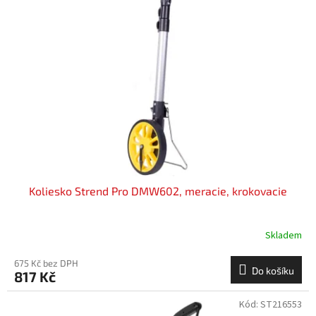
i
u
s
k
p
t
r
ů
o
d
u
k
t
ů
Koliesko Strend Pro DMW602, meracie, krokovacie
Skladem
675 Kč bez DPH
Do košíku
817 Kč
Kód:
ST216553