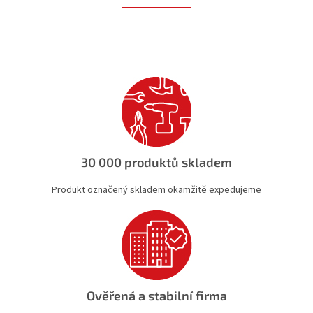
á
k
d
o
v
a
á
c
n
í
í
p
r
v
k
y
v
ý
30 000 produktů skladem
p
i
Produkt označený skladem okamžitě expedujeme
s
u
Ověřená a stabilní firma