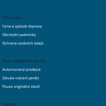
Z
á
p
a
Informace
t
Cena a způsob dopravy
í
Obchodní podmínky
Ochrana osobních údajů
Proč nakupovat od nás
Autorizovaný prodejce
Záruka vrácení peněz
Pouze originální zboží
Kontakt