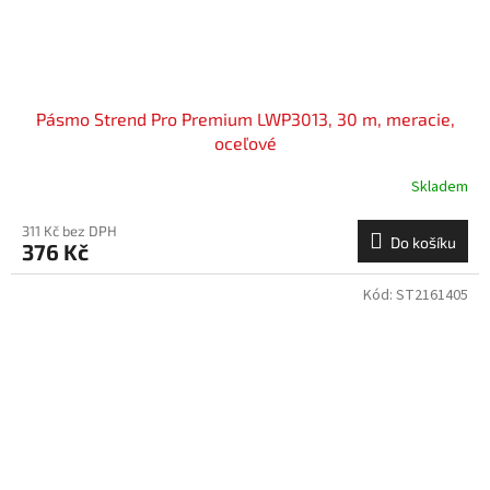
Pásmo Strend Pro Premium LWP3013, 30 m, meracie,
oceľové
Skladem
311 Kč bez DPH
Do košíku
376 Kč
Kód:
ST2161405