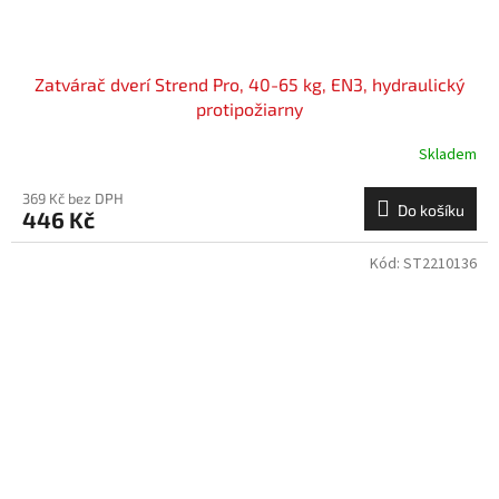
Zatvárač dverí Strend Pro, 40-65 kg, EN3, hydraulický
protipožiarny
Skladem
369 Kč bez DPH
Do košíku
446 Kč
Kód:
ST2210136