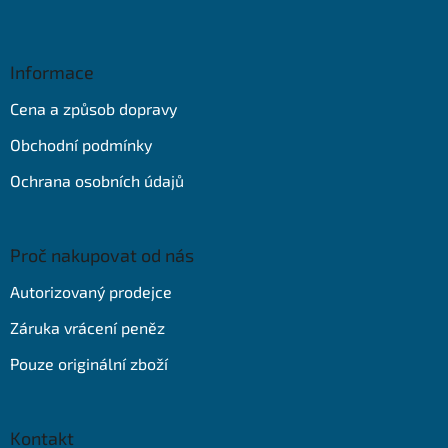
Z
á
p
a
Informace
t
Cena a způsob dopravy
í
Obchodní podmínky
Ochrana osobních údajů
Proč nakupovat od nás
Autorizovaný prodejce
Záruka vrácení peněz
Pouze originální zboží
Kontakt