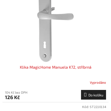
i
u
s
k
p
t
r
ů
o
d
u
k
t
ů
Klika MagicHome Manuela K72, stříbrná
Vyprodáno
104 Kč bez DPH
Do košíku
126 Kč
Kód:
ST2210134