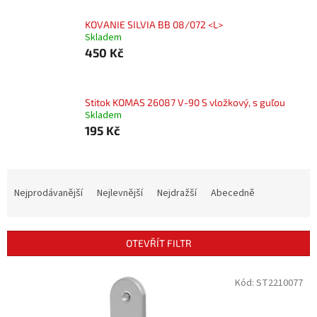
KOVANIE SILVIA BB 08/072 <L>
Skladem
450 Kč
Stitok KOMAS 26087 V-90 S vložkový, s guľou
Skladem
195 Kč
Ř
a
Nejprodávanější
Nejlevnější
Nejdražší
Abecedně
z
e
n
OTEVŘÍT FILTR
í
p
V
Kód:
ST2210077
r
ý
o
p
d