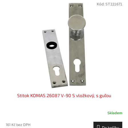
Kód:
ST221671
Stitok KOMAS 26087 V-90 S vložkový, s guľou
Skladem
161 Kč bez DPH
Do košíku