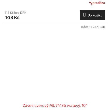
Vyprodáno
118 Kč bez DPH
Do košíku
143 Kč
Kód:
ST252105B
Záves dverový MU74136 vratový, 10"