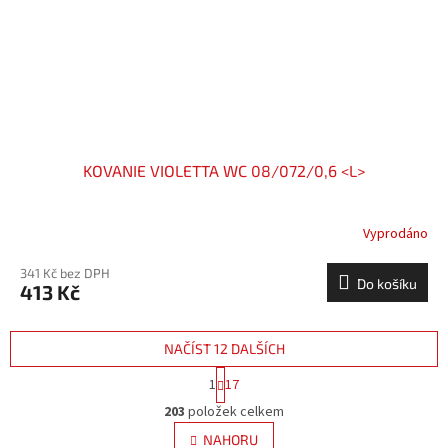
KOVANIE VIOLETTA WC 08/072/0,6 <L>
Vyprodáno
341 Kč bez DPH
Do košíku
413 Kč
NAČÍST 12 DALŠÍCH
S
1
17
t
O
r
203
položek celkem
v
á
l
NAHORU
n