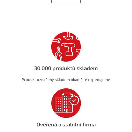
á
k
d
o
v
a
á
c
n
í
í
p
r
v
k
y
v
ý
30 000 produktů skladem
p
i
Produkt označený skladem okamžitě expedujeme
s
u
Ověřená a stabilní firma