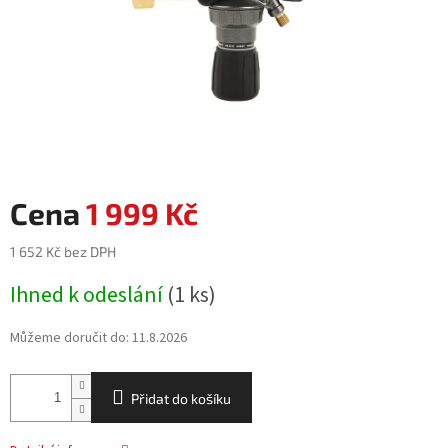
1 999 Kč
1 652 Kč bez DPH
Měrná
Ihned k odeslání
(1 ks)
cena:
Můžeme doručit do:
11.8.2026
Přidat do košíku