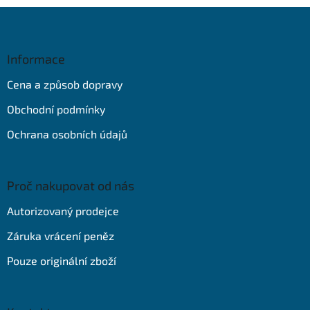
Z
á
p
a
Informace
t
Cena a způsob dopravy
í
Obchodní podmínky
Ochrana osobních údajů
Proč nakupovat od nás
Autorizovaný prodejce
Záruka vrácení peněz
Pouze originální zboží