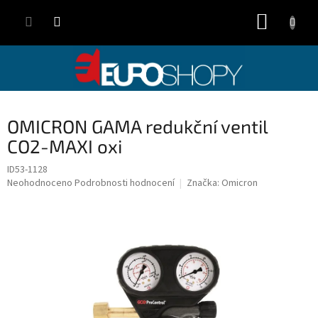
Přejít
NÁKUP
na
obsah
KOŠÍK
OMICRON GAMA redukční ventil
CO2-MAXI oxi
ID53-1128
Průměrné
Neohodnoceno
Podrobnosti hodnocení
Značka:
Omicron
hodnocení
produktu
je
0,0
z
5
hvězdiček.