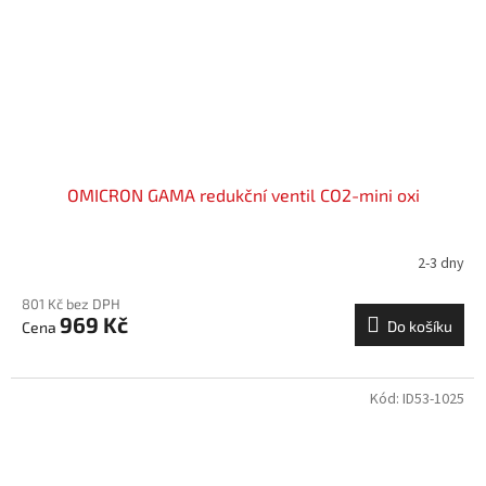
OMICRON GAMA redukční ventil CO2-mini oxi
2-3 dny
801 Kč bez DPH
969 Kč
Do košíku
Kód:
ID53-1025