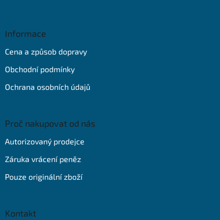
Z
á
p
a
Informace
t
Cena a způsob dopravy
í
Obchodní podmínky
Ochrana osobních údajů
Proč nakupovat od nás
Autorizovaný prodejce
Záruka vrácení peněz
Pouze originální zboží
Kontakt