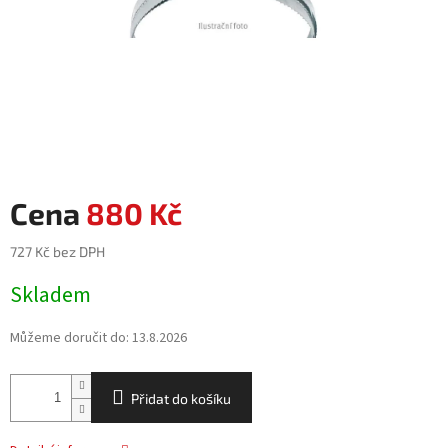
880 Kč
727 Kč bez DPH
Měrná
Skladem
cena:
Můžeme doručit do:
13.8.2026
Přidat do košíku