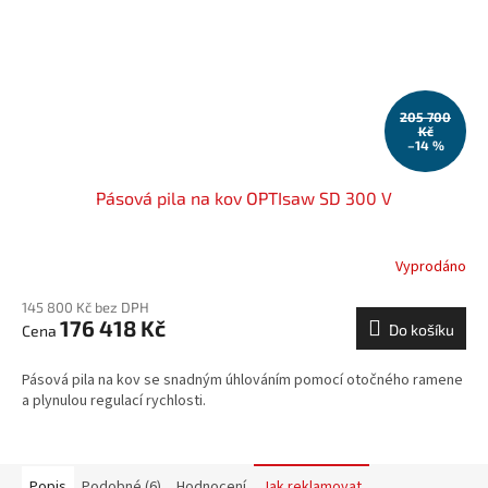
205 700
Kč
–14 %
Pásová pila na kov OPTIsaw SD 300 V
Vyprodáno
145 800 Kč bez DPH
176 418 Kč
Do košíku
Pásová pila na kov se snadným úhlováním pomocí otočného ramene
a plynulou regulací rychlosti.
Popis
Podobné (6)
Hodnocení
Jak reklamovat