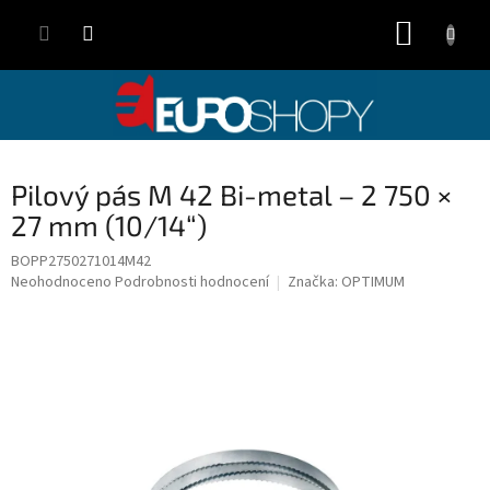
Přejít
NÁKUP
na
obsah
KOŠÍK
Pilový pás M 42 Bi-metal – 2 750 ×
27 mm (10/14“)
BOPP2750271014M42
Průměrné
Neohodnoceno
Podrobnosti hodnocení
Značka:
OPTIMUM
hodnocení
produktu
je
0,0
z
5
hvězdiček.