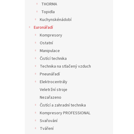
n
THORMA
e
Topidla
l
Kuchynskénádobí
Euronářadí
Kompresory
Ostatní
Manipulace
Čistící technika
Technika na stlačený vzduch
Pneunářadí
Elektrocentrály
Veletržní stroje
Nezařazeno
Čistící a zahradní technika
Kompresory PROFESSIONAL
Svařování
Tváření