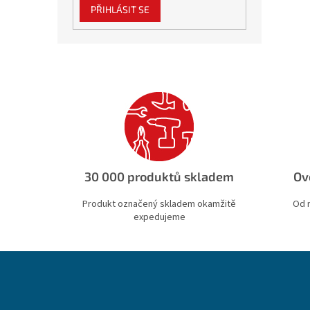
PŘIHLÁSIT SE
30 000 produktů skladem
Ov
Produkt označený skladem okamžitě
Od 
expedujeme
Z
á
p
a