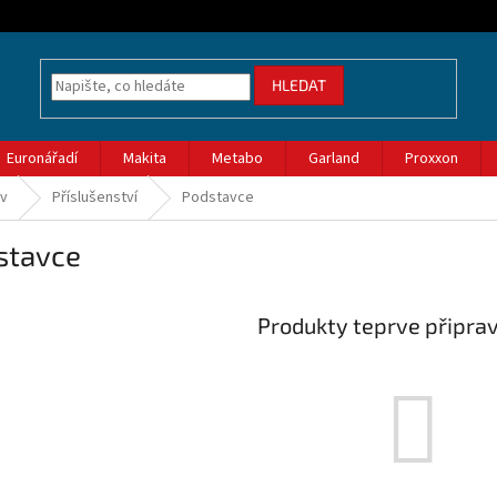
HLEDAT
Euronářadí
Makita
Metabo
Garland
Proxxon
ov
Příslušenství
Podstavce
stavce
Produkty teprve připra