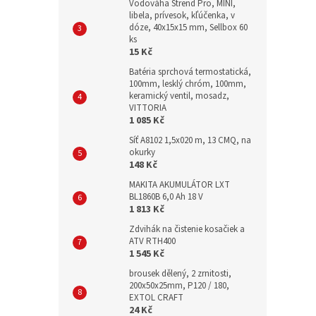
Vodováha Strend Pro, MINI,
libela, prívesok, kľúčenka, v
dóze, 40x15x15 mm, Sellbox 60
ks
15 Kč
Batéria sprchová termostatická,
100mm, lesklý chróm, 100mm,
keramický ventil, mosadz,
VITTORIA
1 085 Kč
Síť A8102 1,5x020 m, 13 CMQ, na
okurky
148 Kč
MAKITA AKUMULÁTOR LXT
BL1860B 6,0 Ah 18 V
1 813 Kč
Zdvihák na čistenie kosačiek a
ATV RTH400
1 545 Kč
brousek dělený, 2 zrnitosti,
200x50x25mm, P120 / 180,
EXTOL CRAFT
24 Kč