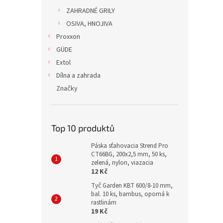
ZAHRADNÉ GRILY
OSIVA, HNOJIVA
Proxxon
GÜDE
Extol
Dílna a zahrada
Značky
Top 10 produktů
Páska sťahovacia Strend Pro
CT66BG, 200x2,5 mm, 50 ks,
zelená, nylon, viazacia
12 Kč
Tyč Garden KBT 600/8-10 mm,
bal. 10 ks, bambus, oporná k
rastlinám
19 Kč