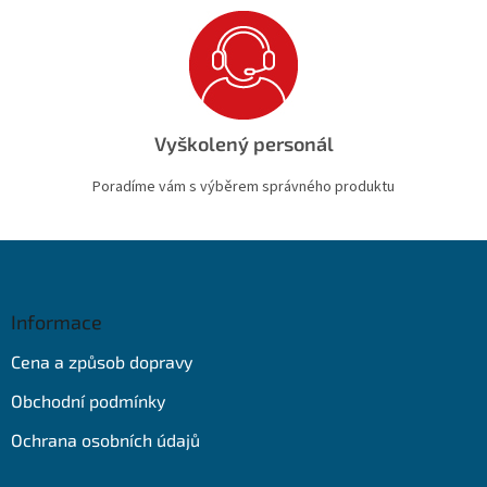
Vyškolený personál
Poradíme vám s výběrem správného produktu
Z
á
p
a
Informace
t
Cena a způsob dopravy
í
Obchodní podmínky
Ochrana osobních údajů