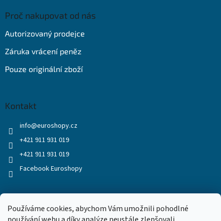
Proč nakupovat od nás
Autorizovaný prodejce
Záruka vrácení peněz
Pouze originální zboží
Kontakt
info
@
euroshopy.cz
+421 911 931 019
+421 911 931 019
Facebook Euroshopy
Přijímáme online platby
Používáme cookies, abychom Vám umožnili pohodlné
používání webu a díky analýze neustále zlepšovali