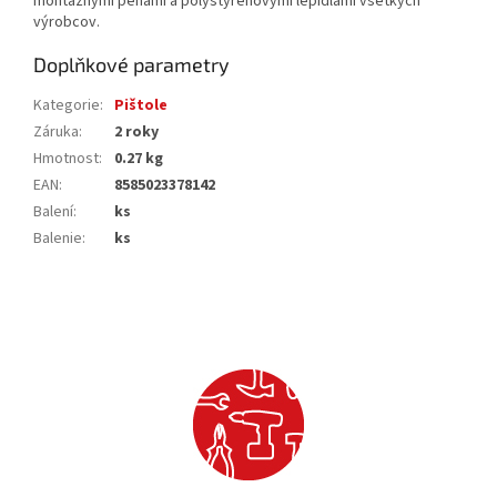
montážnymi penami a polystyrénovými lepidlami všetkých
výrobcov.
Doplňkové parametry
Kategorie
:
Pištole
Záruka
:
2 roky
Hmotnost
:
0.27 kg
EAN
:
8585023378142
Balení
:
ks
Balenie
:
ks