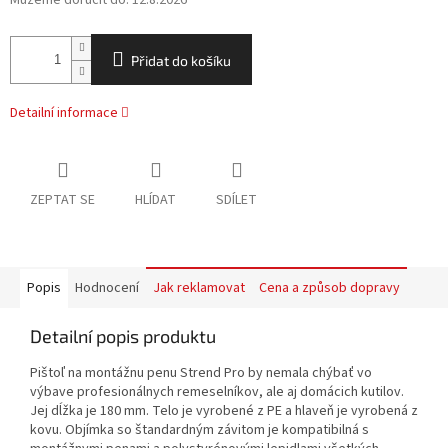
Můžeme doručit do:
12.8.2026
Přidat do košíku
Detailní informace
ZEPTAT SE
HLÍDAT
SDÍLET
Popis
Hodnocení
Jak reklamovat
Cena a způsob dopravy
Detailní popis produktu
Pištoľ na montážnu penu Strend Pro by nemala chýbať vo
výbave profesionálnych remeselníkov, ale aj domácich kutilov.
Jej dĺžka je 180 mm. Telo je vyrobené z PE a hlaveň je vyrobená z
kovu. Objímka so štandardným závitom je kompatibilná s