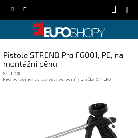
Přejít
NÁKUP
na
obsah
KOŠÍK
Pistole STREND Pro FG001, PE, na
montážní pěnu
ST217190
Průměrné
Neohodnoceno
Podrobnosti hodnocení
Značka:
STREND
hodnocení
produktu
je
0,0
z
5
hvězdiček.