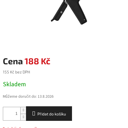
188 Kč
155 Kč bez DPH
Měrná
Skladem
cena:
Můžeme doručit do:
13.8.2026
Přidat do košíku