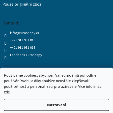
Pouze originální zboží
Kontakt
info
@
euroshopy.cz
+421 911 931 019
+421 911 931 019
Facebook Euroshopy
Přijímáme online platby
Používáme cookies, abychom Vám umožnili pohodlné
používání webu a díky analýze neustále zlepšovali
použitelnost a personalizaci pro uživatele. Více informací
zde
.
Nastavení
Vytvořil Shoptet