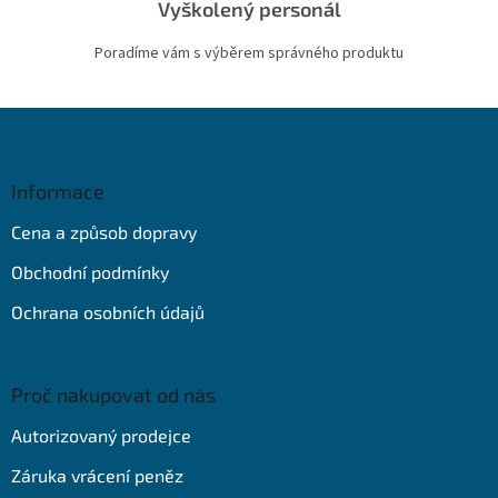
Vyškolený personál
Poradíme vám s výběrem správného produktu
Z
á
p
a
Informace
t
Cena a způsob dopravy
í
Obchodní podmínky
Ochrana osobních údajů
Proč nakupovat od nás
Autorizovaný prodejce
Záruka vrácení peněz