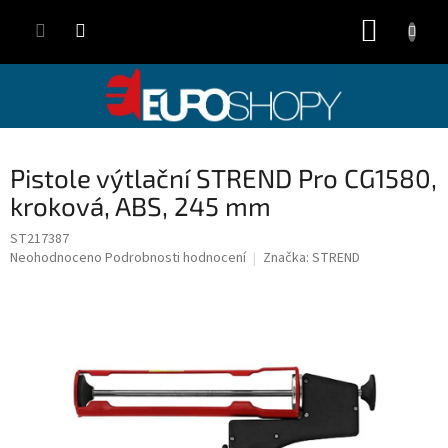
Přejít
NÁKUP
na
obsah
KOŠÍK
Pistole výtlační STREND Pro CG1580,
kroková, ABS, 245 mm
ST217387
Průměrné
Neohodnoceno
Podrobnosti hodnocení
Značka:
STREND
hodnocení
produktu
je
0,0
z
5
hvězdiček.