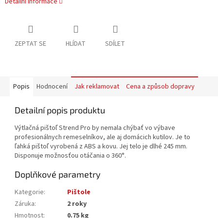
Detailní informace
ZEPTAT SE
HLÍDAT
SDÍLET
Popis
Hodnocení
Jak reklamovat
Cena a způsob dopravy
Detailní popis produktu
Výtlačná pištoľ Strend Pro by nemala chýbať vo výbave
profesionálnych remeselníkov, ale aj domácich kutilov. Je to
ľahká pištoľ vyrobená z ABS a kovu. Jej telo je dlhé 245 mm.
Disponuje možnosťou otáčania o 360°.
Doplňkové parametry
Kategorie
:
Pištole
Záruka
:
2 roky
Hmotnost
:
0.75 kg