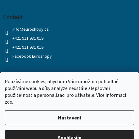
Kontakt
info
@
euroshopy.cz
+421 911 931 019
+421 911 931 019
Facebook Euroshopy
Přijímáme online platby
Používáme cookies, abychom Vám umožnili pohodlné
používání webu a díky analýze neustále zlepšovali
použitelnost a personalizaci pro uživatele. Více informací
zde
.
Nastavení
Vytvořil Shoptet
Souhlasím
Copyright 2026
Euroshopy
. Všechna práva vyhrazena.