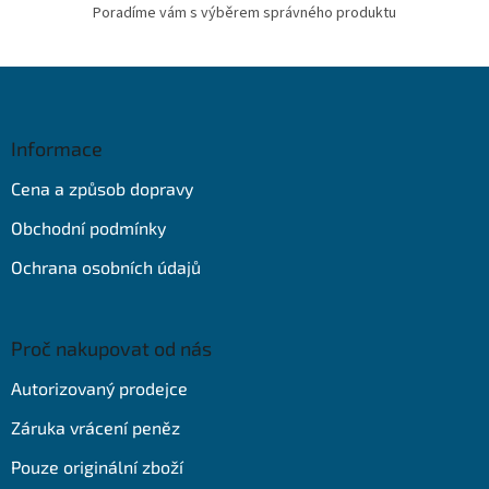
Poradíme vám s výběrem správného produktu
Z
á
p
a
Informace
t
Cena a způsob dopravy
í
Obchodní podmínky
Ochrana osobních údajů
Proč nakupovat od nás
Autorizovaný prodejce
Záruka vrácení peněz
Pouze originální zboží