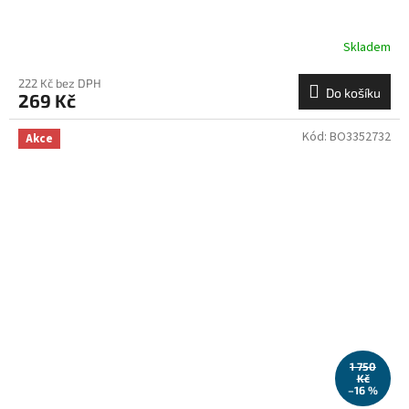
Skladem
222 Kč bez DPH
Do košíku
269 Kč
Kód:
BO3352732
Akce
1 750
Kč
–16 %