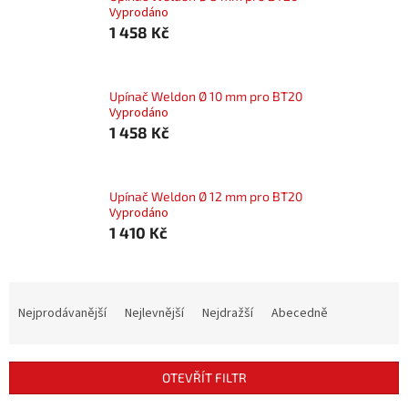
Vyprodáno
1 458 Kč
Upínač Weldon Ø 10 mm pro BT20
Vyprodáno
1 458 Kč
Upínač Weldon Ø 12 mm pro BT20
Vyprodáno
1 410 Kč
Ř
a
Nejprodávanější
Nejlevnější
Nejdražší
Abecedně
z
e
n
OTEVŘÍT FILTR
í