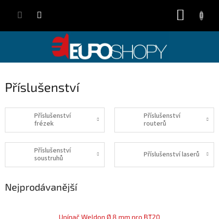
Přejít
NÁKUP
na
obsah
KOŠÍK
Příslušenství
Příslušenství
Příslušenství
frézek
routerů
Příslušenství
Příslušenství laserů
soustruhů
Nejprodávanější
Upínač Weldon Ø 8 mm pro BT20