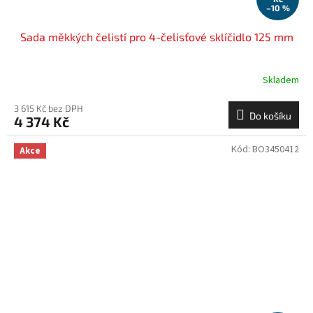
–10 %
Sada měkkých čelistí pro 4-čelisťové sklíčidlo 125 mm
Skladem
3 615 Kč bez DPH
Do košíku
4 374 Kč
Kód:
BO3450412
Akce