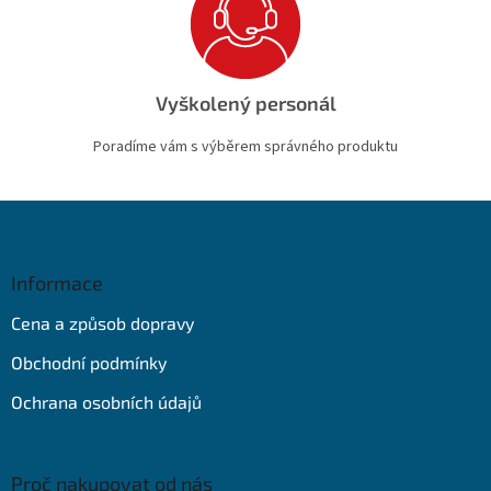
Vyškolený personál
Poradíme vám s výběrem správného produktu
Z
á
p
a
Informace
t
Cena a způsob dopravy
í
Obchodní podmínky
Ochrana osobních údajů
Proč nakupovat od nás