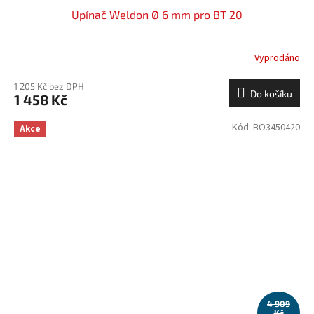
Upínač Weldon Ø 6 mm pro BT 20
Vyprodáno
1 205 Kč bez DPH
Do košíku
1 458 Kč
Kód:
BO3450420
Akce
4 909
Kč