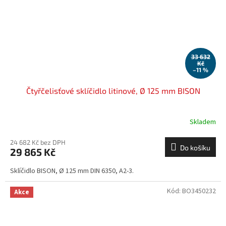
33 632
Kč
–11 %
Čtyřčelisťové sklíčidlo litinové, Ø 125 mm BISON
Skladem
24 682 Kč bez DPH
Do košíku
29 865 Kč
Sklíčidlo BISON, Ø 125 mm DIN 6350, A2-3.
Kód:
BO3450232
Akce