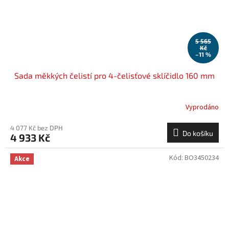
5 565
Kč
–11 %
Sada měkkých čelistí pro 4-čelisťové sklíčidlo 160 mm
Vyprodáno
4 077 Kč bez DPH
Do košíku
4 933 Kč
Kód:
BO3450234
Akce