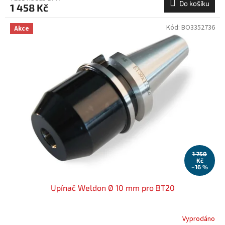
Do košíku
1 458 Kč
Kód:
BO3352736
Akce
1 750
Kč
–16 %
Upínač Weldon Ø 10 mm pro BT20
Vyprodáno