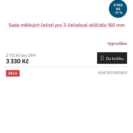
3 743
Kč
–11 %
Sada měkkých čelistí pro 3-čelisťové sklíčidlo 160 mm
Vyprodáno
2 752 Kč bez DPH
Do košíku
3 330 Kč
Kód:
BO3450410
Akce