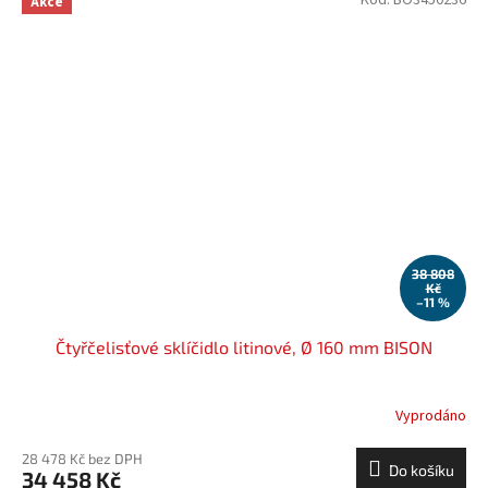
Kód:
BO3450236
Akce
38 808
Kč
–11 %
Čtyřčelisťové sklíčidlo litinové, Ø 160 mm BISON
Vyprodáno
28 478 Kč bez DPH
Do košíku
34 458 Kč