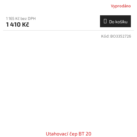
Vyprodáno
1 165 Kč bez DPH
Do košíku
1 410 Kč
Kód:
BO3352726
Utahovací čep BT 20