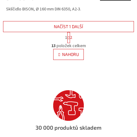
Sklíčidlo BISON, Ø 160 mm DIN 6350, A2-3.
NAČÍST 1 DALŠÍ
S
1
2
t
O
r
13
položek celkem
v
á
l
NAHORU
n
á
k
d
o
v
a
á
c
n
í
í
p
r
v
k
y
v
ý
30 000 produktů skladem
p
i