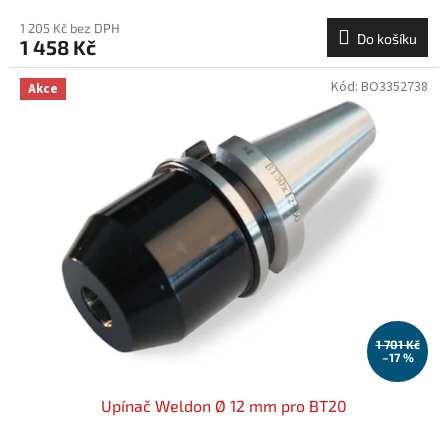
1 205 Kč bez DPH
Do košíku
1 458 Kč
Kód:
BO3352738
Akce
1 701 Kč
–17 %
Upínač Weldon Ø 12 mm pro BT20