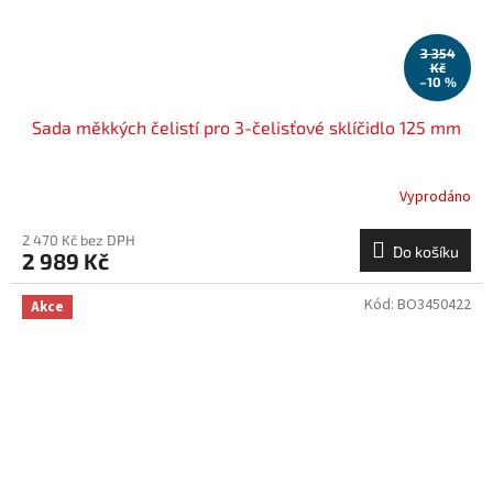
3 354
Kč
–10 %
Sada měkkých čelistí pro 3-čelisťové sklíčidlo 125 mm
Vyprodáno
2 470 Kč bez DPH
Do košíku
2 989 Kč
Kód:
BO3450422
Akce