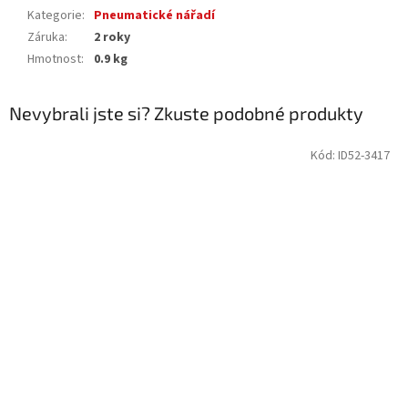
Kategorie
:
Pneumatické nářadí
Záruka
:
2 roky
Hmotnost
:
0.9 kg
Nevybrali jste si? Zkuste podobné produkty
Kód:
ID52-3417