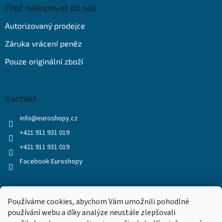
Proč nakupovat od nás
Autorizovaný prodejce
Záruka vrácení peněz
Pouze originální zboží
Kontakt
info
@
euroshopy.cz
+421 911 931 019
+421 911 931 019
Facebook Euroshopy
Přijímáme online platby
Používáme cookies, abychom Vám umožnili pohodlné
používání webu a díky analýze neustále zlepšovali