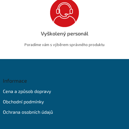
Vyškolený personál
Poradíme vám s výběrem správného produktu
Z
á
p
a
Informace
t
Cena a způsob dopravy
í
Obchodní podmínky
Ochrana osobních údajů