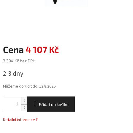
4 107 Kč
3 394 Kč bez DPH
Měrná
2-3 dny
cena:
Můžeme doručit do:
12.8.2026
Přidat do košíku
Detailní informace