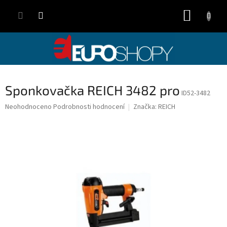
Přejít
NÁKUP
na
obsah
KOŠÍK
Sponkovačka REICH 3482 pro
ID52-3482
Průměrné
Neohodnoceno
Podrobnosti hodnocení
Značka:
REICH
hodnocení
produktu
je
0,0
z
5
hvězdiček.