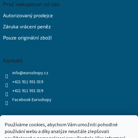
Proč nakupovat od nás
Autorizovaný prodejce
Záruka vrácení peněz
Pouze originální zboží
Kontakt
info
@
euroshopy.cz
+421 911 931 019
+421 911 931 019
Facebook Euroshopy
Přijímáme online platby
Používáme cookies, abychom Vám umožnili pohodlné
používání webu a díky analýze neustále zlepšovali