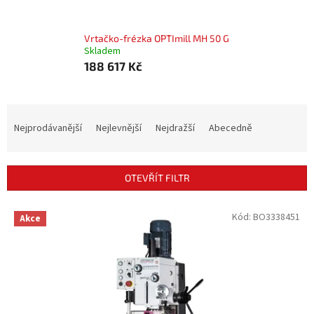
Vrtačko-frézka OPTImill MH 50 G
Skladem
188 617 Kč
Ř
a
Nejprodávanější
Nejlevnější
Nejdražší
Abecedně
z
e
n
OTEVŘÍT FILTR
í
p
V
Kód:
BO3338451
r
Akce
ý
o
p
d
i
u
s
k
p
t
r
ů