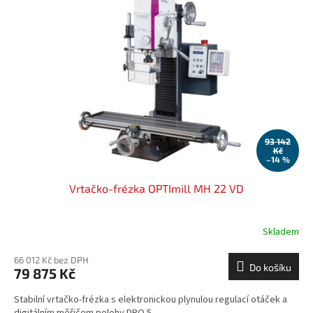
93 142
Kč
–14 %
Vrtačko-frézka OPTImill MH 22 VD
Skladem
66 012 Kč bez DPH
Do košíku
79 875 Kč
Stabilní vrtačko-frézka s elektronickou plynulou regulací otáček a
digitálním měřičem polohy DRO 5.