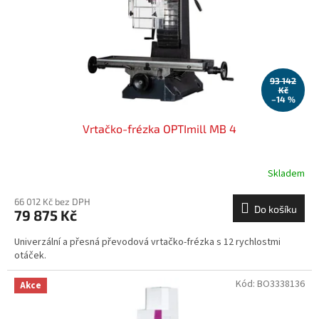
o
d
u
k
t
ů
93 142
Kč
–14 %
Vrtačko-frézka OPTImill MB 4
Skladem
66 012 Kč bez DPH
Do košíku
79 875 Kč
Univerzální a přesná převodová vrtačko-frézka s 12 rychlostmi
otáček.
Kód:
BO3338136
Akce