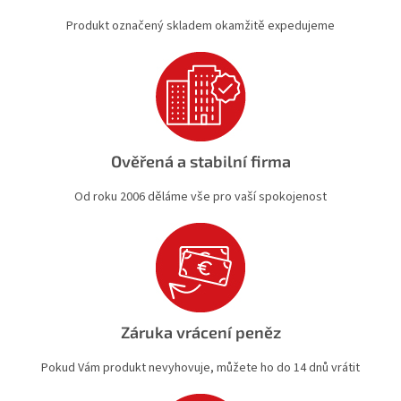
v
Produkt označený skladem okamžitě expedujeme
ý
p
i
s
u
Ověřená a stabilní firma
Od roku 2006 děláme vše pro vaší spokojenost
Záruka vrácení peněz
Pokud Vám produkt nevyhovuje, můžete ho do 14 dnů vrátit