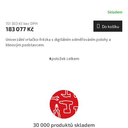
Skladem
151 303 Kč bez DPH
Do košíku
183 077 Kč
Univerzální vrtačko-frézka s digitálním odměřováním polohy a
litinovým podstavcem.
4
položek celkem
O
v
l
á
d
a
c
í
p
r
v
k
30 000 produktů skladem
y