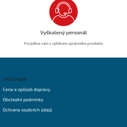
Vyškolený personál
Poradíme vám s výběrem správného produktu
Z
á
p
a
Informace
t
Cena a způsob dopravy
í
Obchodní podmínky
Ochrana osobních údajů