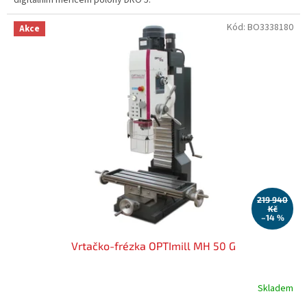
Kód:
BO3338180
Akce
219 940
Kč
–14 %
Vrtačko-frézka OPTImill MH 50 G
Skladem