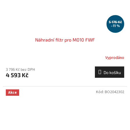
5 176 Kč
–11 %
Náhradní filtr pro M010 FWF
Vyprodáno
3 796 Kč bez DPH
Do košíku
4 593 Kč
Kód:
BO2042302
Akce