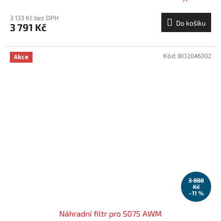
3 133 Kč bez DPH
Do košíku
3 791 Kč
Kód:
BO2046302
Akce
3 888
Kč
–11 %
Náhradní filtr pro S075 AWM