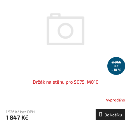
2 066
Kč
–10 %
Držák na stěnu pro S075, M010
Vyprodáno
1 526 Kč bez DPH
Do košíku
1 847 Kč