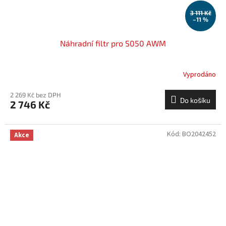
3 111 Kč
–11 %
Náhradní filtr pro S050 AWM
Vyprodáno
2 269 Kč bez DPH
Do košíku
2 746 Kč
Kód:
BO2042452
Akce