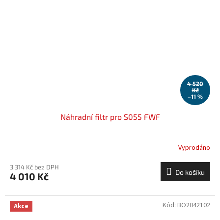
4 520
Kč
–11 %
Náhradní filtr pro S055 FWF
Vyprodáno
3 314 Kč bez DPH
Do košíku
4 010 Kč
Kód:
BO2042102
Akce