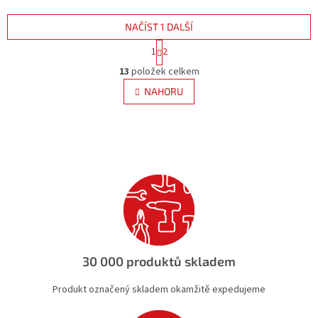
NAČÍST 1 DALŠÍ
S
1
2
t
O
r
13
položek celkem
v
á
l
NAHORU
n
á
k
d
o
v
a
á
c
n
í
í
p
r
v
k
y
v
ý
30 000 produktů skladem
p
i
Produkt označený skladem okamžitě expedujeme
s
u