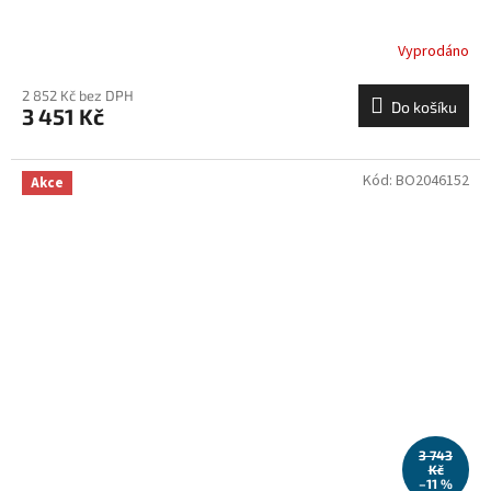
Vyprodáno
2 852 Kč bez DPH
Do košíku
3 451 Kč
Kód:
BO2046152
Akce
3 743
Kč
–11 %