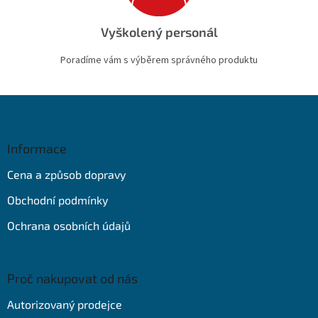
Vyškolený personál
Poradíme vám s výběrem správného produktu
Z
á
p
a
Informace
t
Cena a způsob dopravy
í
Obchodní podmínky
Ochrana osobních údajů
Proč nakupovat od nás
Autorizovaný prodejce