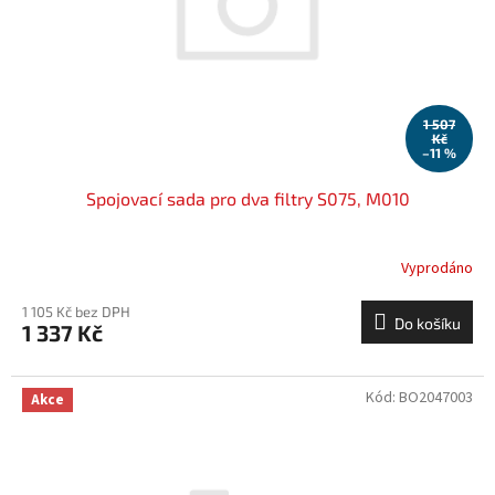
o
d
u
k
t
ů
1 507
Kč
–11 %
Spojovací sada pro dva filtry S075, M010
Vyprodáno
1 105 Kč bez DPH
Do košíku
1 337 Kč
Kód:
BO2047003
Akce