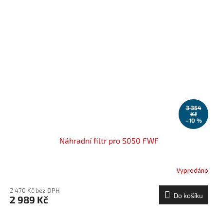
3 354
Kč
–10 %
Náhradní filtr pro S050 FWF
Vyprodáno
2 470 Kč bez DPH
Do košíku
2 989 Kč