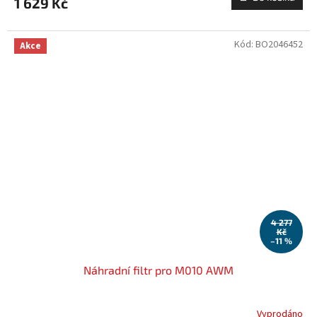
1 629 Kč
Kód:
BO2046452
Akce
4 277
Kč
–11 %
Náhradní filtr pro M010 AWM
Vyprodáno