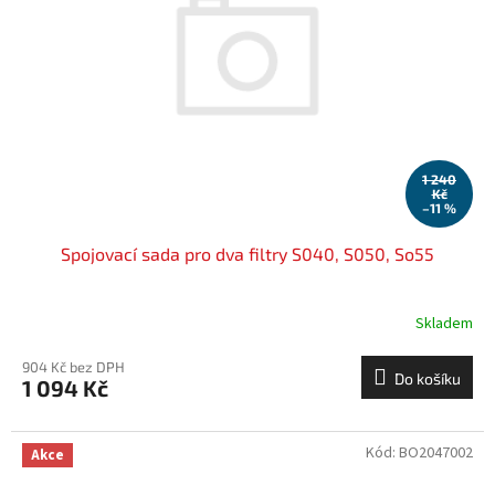
1 240
Kč
–11 %
Spojovací sada pro dva filtry S040, S050, So55
Skladem
904 Kč bez DPH
Do košíku
1 094 Kč
Kód:
BO2047002
Akce