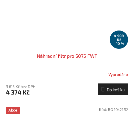
4 909
Kč
–10 %
Náhradní filtr pro S075 FWF
Vyprodáno
3 615 Kč bez DPH
Do košíku
4 374 Kč
Kód:
BO2042152
Akce