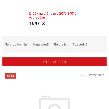
Držák na stěnu pro S075, M010
Vyprodáno
1 847 Kč
Ř
a
Nejprodávanější
Nejlevnější
Nejdražší
Abecedně
z
e
n
OTEVŘÍT FILTR
í
p
V
Kód:
BO2047004
r
Akce
ý
o
p
d
i
u
s
k
p
t
r
ů