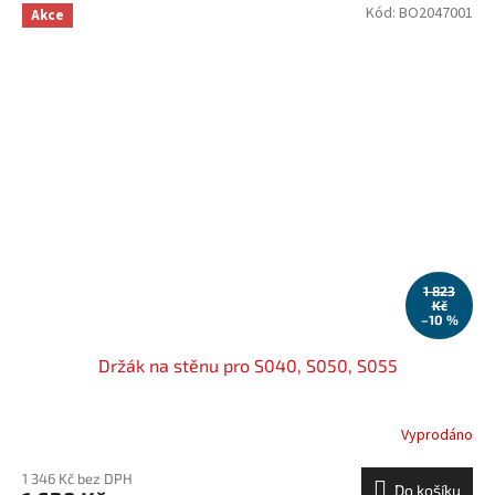
Kód:
BO2047001
Akce
1 823
Kč
–10 %
Držák na stěnu pro S040, S050, S055
Vyprodáno
1 346 Kč bez DPH
Do košíku