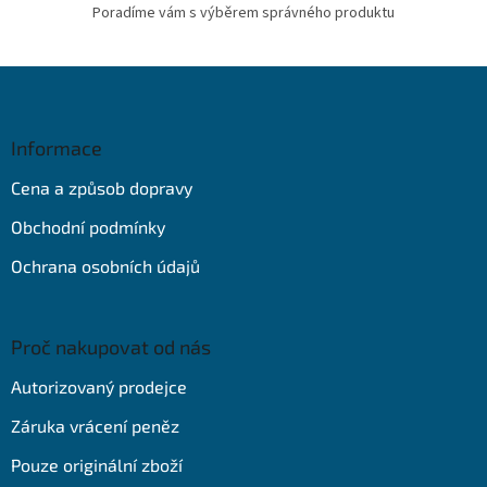
Poradíme vám s výběrem správného produktu
Z
á
p
a
Informace
t
Cena a způsob dopravy
í
Obchodní podmínky
Ochrana osobních údajů
Proč nakupovat od nás
Autorizovaný prodejce
Záruka vrácení peněz
Pouze originální zboží