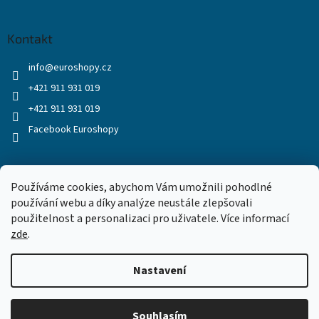
Kontakt
info
@
euroshopy.cz
+421 911 931 019
+421 911 931 019
Facebook Euroshopy
Přijímáme online platby
Používáme cookies, abychom Vám umožnili pohodlné
používání webu a díky analýze neustále zlepšovali
použitelnost a personalizaci pro uživatele. Více informací
zde
.
Nastavení
Vytvořil Shoptet
Souhlasím
Copyright 2026
Euroshopy
. Všechna práva vyhrazena.