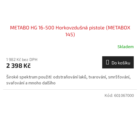
METABO HG 16-500 Horkovzdušná pistole (METABOX
145)
Skladem
1 982 Kč bez DPH
Do košíku
2 398 Kč
Široké spektrum použití: odstraňování laků, tvarování, smršťování,
svařování a mnoho dalšího
Kód:
601067000