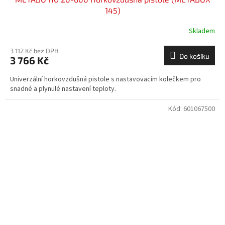
145)
Skladem
3 112 Kč bez DPH
Do košíku
3 766 Kč
Univerzální horkovzdušná pistole s nastavovacím kolečkem pro
snadné a plynulé nastavení teploty.
Kód:
601067500