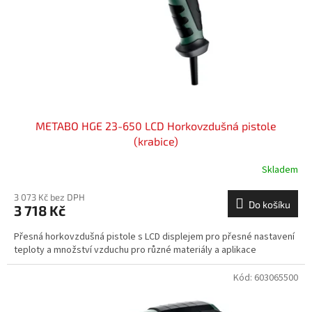
o
d
u
k
t
ů
METABO HGE 23-650 LCD Horkovzdušná pistole
(krabice)
Skladem
3 073 Kč bez DPH
Do košíku
3 718 Kč
Přesná horkovzdušná pistole s LCD displejem pro přesné nastavení
teploty a množství vzduchu pro různé materiály a aplikace
Kód:
603065500