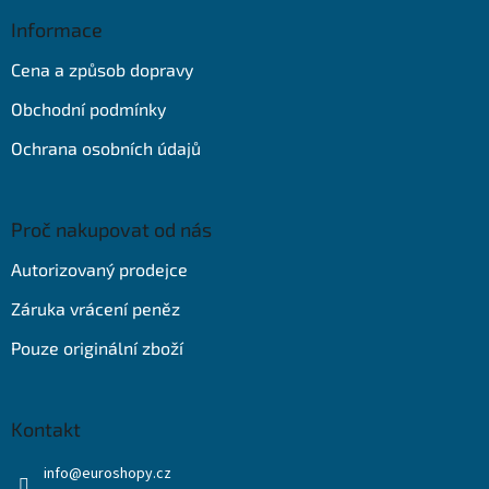
p
a
Informace
t
Cena a způsob dopravy
í
Obchodní podmínky
Ochrana osobních údajů
Proč nakupovat od nás
Autorizovaný prodejce
Záruka vrácení peněz
Pouze originální zboží
Kontakt
info
@
euroshopy.cz