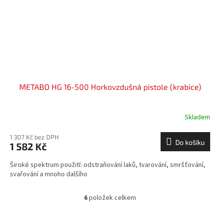
METABO HG 16-500 Horkovzdušná pistole (krabice)
Skladem
1 307 Kč bez DPH
Do košíku
1 582 Kč
Široké spektrum použití: odstraňování laků, tvarování, smršťování,
svařování a mnoho dalšího
6
položek celkem
O
v