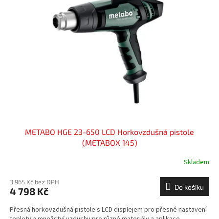
METABO HGE 23-650 LCD Horkovzdušná pistole
(METABOX 145)
Skladem
3 965 Kč bez DPH
Do košíku
4 798 Kč
Přesná horkovzdušná pistole s LCD displejem pro přesné nastavení
teploty a množství vzduchu pro různé materiály a aplikace.