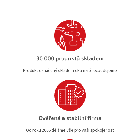
l
á
d
a
c
í
p
r
v
k
30 000 produktů skladem
y
v
Produkt označený skladem okamžitě expedujeme
ý
p
i
s
u
Ověřená a stabilní firma
Od roku 2006 děláme vše pro vaší spokojenost