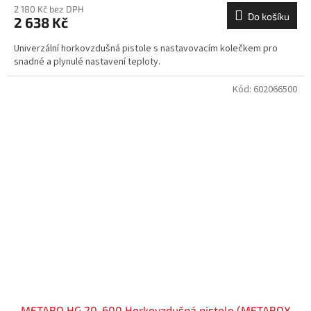
2 180 Kč bez DPH
Do košíku
2 638 Kč
Univerzální horkovzdušná pistole s nastavovacím kolečkem pro
snadné a plynulé nastavení teploty.
Kód:
602066500
METABO HG 20-600 Horkovzdušná pistole (METABOX