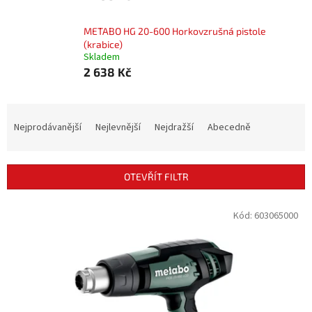
METABO HG 20-600 Horkovzrušná pistole
(krabice)
Skladem
2 638 Kč
Ř
a
Nejprodávanější
Nejlevnější
Nejdražší
Abecedně
z
e
n
OTEVŘÍT FILTR
í
p
V
Kód:
603065000
r
ý
o
p
d
i
u
s
k
p
t
r
ů