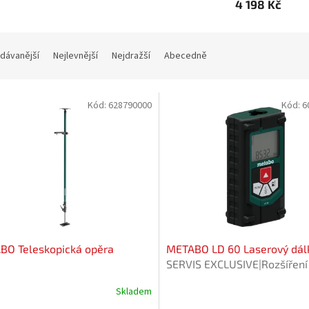
4 198 Kč
dávanější
Nejlevnější
Nejdražší
Abecedně
Kód:
628790000
Kód:
6
BO Teleskopická opěra
METABO LD 60 Laserový dá
SERVIS EXCLUSIVE|Rozšíření
na 3 roky zdarma.
Skladem