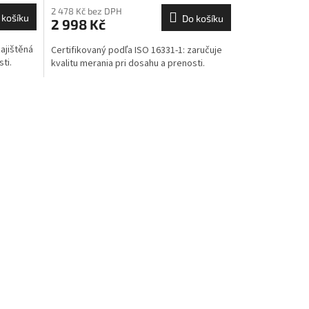
2 478 Kč bez DPH
 košíku
Do košíku
2 998 Kč
ajištěná
Certifikovaný podľa ISO 16331-1: zaručuje
ti.
kvalitu merania pri dosahu a prenosti.