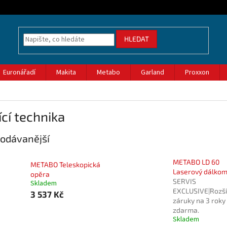
HLEDAT
Euronářadí
Makita
Metabo
Garland
Proxxon
cí technika
odávanější
METABO LD 60
METABO Teleskopická
Laserový dálko
opěra
SERVIS
Skladem
EXCLUSIVE|Rozší
3 537 Kč
záruky na 3 roky
zdarma.
Skladem