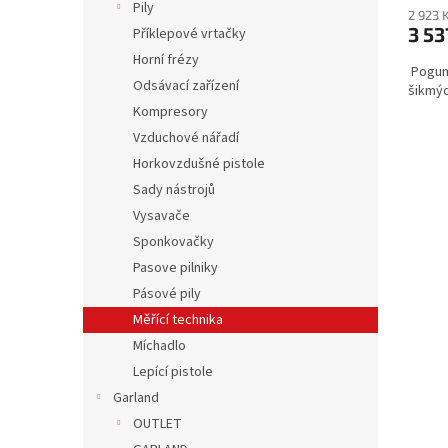
Pily
2 923 
3 53
Příklepové vrtačky
Horní frézy
Pogumo
Odsávací zařízení
šikmýc
Kompresory
Vzduchové nářadí
Horkovzdušné pistole
Sady nástrojů
Vysavače
Sponkovačky
Pasove pilniky
Pásové pily
Měřící technika
Míchadlo
Lepící pistole
Garland
OUTLET