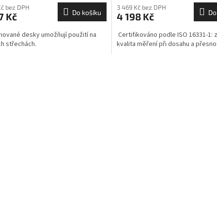
Kč bez DPH
3 469 Kč bez DPH
Do košíku
Do
7 Kč
4 198 Kč
vané desky umožňují použití na
Certifikováno podle ISO 16331-1: z
h střechách.
kvalita měření při dosahu a přesnos
O
v
l
á
d
a
c
í
p
r
v
k
y
v
ý
p
i