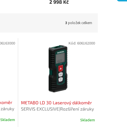
2 998 Kč
3
položek celkem
06163000
Kód:
606162000
lkoměr
METABO LD 30 Laserový dálkoměr
 záruky
SERVIS EXCLUSIVE|Rozšíření záruky
na 3 roky zdarma.
Skladem
Skladem