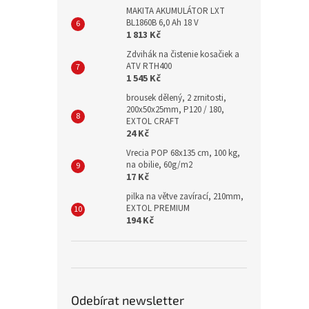
MAKITA AKUMULÁTOR LXT
BL1860B 6,0 Ah 18 V
1 813 Kč
Zdvihák na čistenie kosačiek a
ATV RTH400
1 545 Kč
brousek dělený, 2 zrnitosti,
200x50x25mm, P120 / 180,
EXTOL CRAFT
24 Kč
Vrecia POP 68x135 cm, 100 kg,
na obilie, 60g/m2
17 Kč
pilka na větve zavírací, 210mm,
EXTOL PREMIUM
194 Kč
Odebírat newsletter