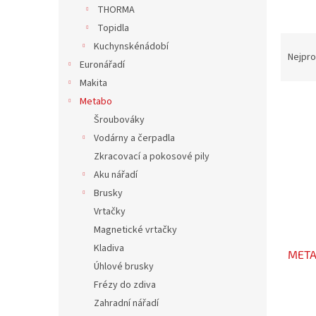
n
THORMA
e
Topidla
l
Ř
Kuchynskénádobí
a
Nejpro
Euronářadí
z
Makita
e
V
n
Metabo
ý
í
Šroubováky
p
p
Vodárny a čerpadla
i
r
Zkracovací a pokosové pily
s
o
Aku nářadí
p
d
Brusky
r
u
o
k
Vrtačky
d
t
Magnetické vrtačky
u
ů
Kladiva
META
k
Úhlové brusky
t
Frézy do zdiva
ů
Zahradní nářadí