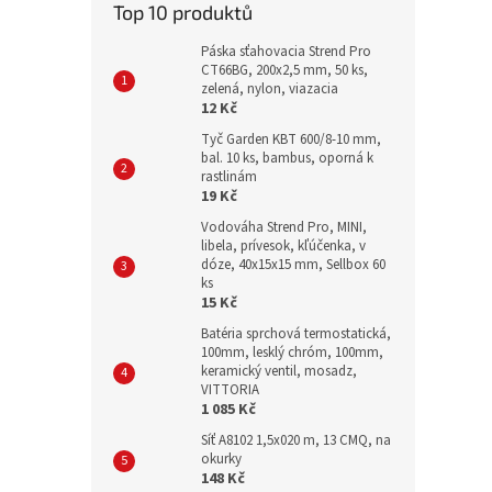
Top 10 produktů
Páska sťahovacia Strend Pro
CT66BG, 200x2,5 mm, 50 ks,
zelená, nylon, viazacia
12 Kč
Tyč Garden KBT 600/8-10 mm,
bal. 10 ks, bambus, oporná k
rastlinám
19 Kč
Vodováha Strend Pro, MINI,
libela, prívesok, kľúčenka, v
dóze, 40x15x15 mm, Sellbox 60
ks
15 Kč
Batéria sprchová termostatická,
100mm, lesklý chróm, 100mm,
keramický ventil, mosadz,
VITTORIA
1 085 Kč
Síť A8102 1,5x020 m, 13 CMQ, na
okurky
148 Kč