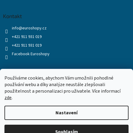
Kontakt
info
@
euroshopy.cz
+421 911 931 019
+421 911 931 019
Facebook Euroshopy
Přijímáme online platby
Používáme cookies, abychom Vám umožnili pohodlné
používání webu a díky analýze neustále zlepšovali
použitelnost a personalizaci pro uživatele. Více informací
zde
.
Nastavení
Vytvořil Shoptet
Souhlasím
Copyright 2026
Euroshopy
. Všechna práva vyhrazena.