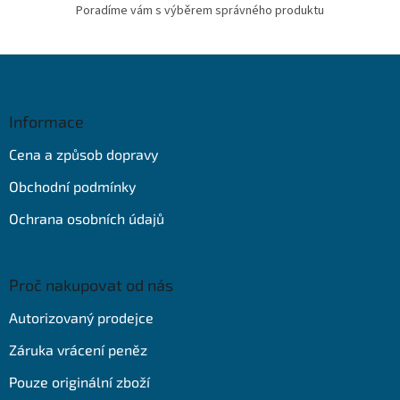
Poradíme vám s výběrem správného produktu
Z
á
p
a
Informace
t
Cena a způsob dopravy
í
Obchodní podmínky
Ochrana osobních údajů
Proč nakupovat od nás
Autorizovaný prodejce
Záruka vrácení peněz
Pouze originální zboží