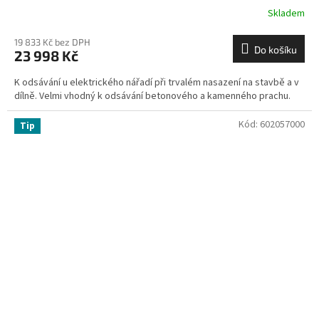
Skladem
19 833 Kč bez DPH
Do košíku
23 998 Kč
K odsávání u elektrického nářadí při trvalém nasazení na stavbě a v
dílně. Velmi vhodný k odsávání betonového a kamenného prachu.
Kód:
602057000
Tip