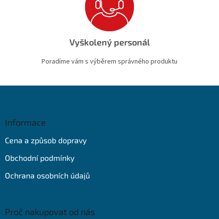
Vyškolený personál
Poradíme vám s výběrem správného produktu
Z
á
p
a
Informace
t
Cena a způsob dopravy
í
Obchodní podmínky
Ochrana osobních údajů
Proč nakupovat od nás