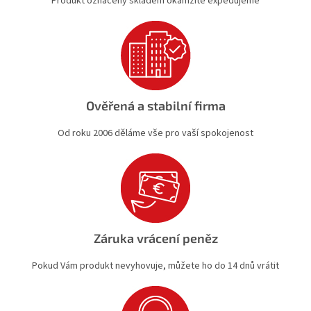
Produkt označený skladem okamžitě expedujeme
ý
p
i
s
u
Ověřená a stabilní firma
Od roku 2006 děláme vše pro vaší spokojenost
Záruka vrácení peněz
Pokud Vám produkt nevyhovuje, můžete ho do 14 dnů vrátit