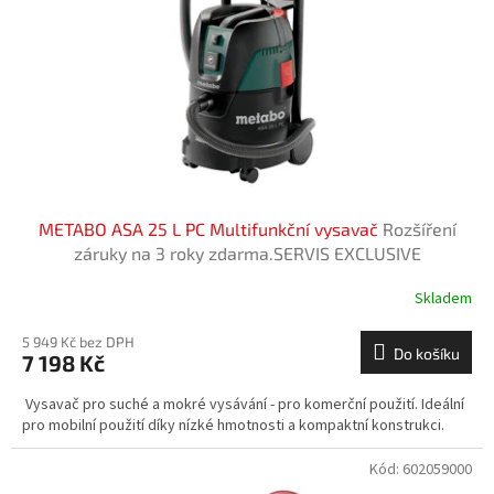
t
r
ů
o
d
u
k
t
ů
METABO ASA 25 L PC Multifunkční vysavač
Rozšíření
záruky na 3 roky zdarma.SERVIS EXCLUSIVE
Skladem
5 949 Kč bez DPH
Do košíku
7 198 Kč
Vysavač pro suché a mokré vysávání - pro komerční použití. Ideální
pro mobilní použití díky nízké hmotnosti a kompaktní konstrukci.
Kód:
602059000