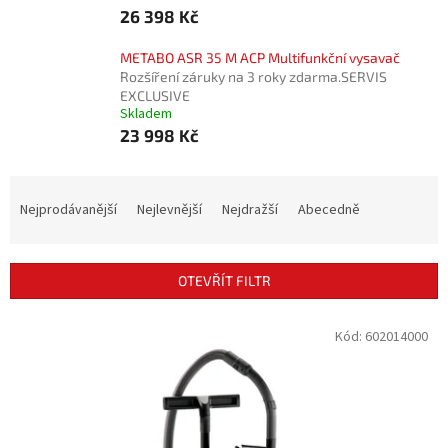
26 398 Kč
METABO ASR 35 M ACP Multifunkční vysavač
Rozšíření záruky na 3 roky zdarma.SERVIS
EXCLUSIVE
Skladem
23 998 Kč
Ř
a
Nejprodávanější
Nejlevnější
Nejdražší
Abecedně
z
e
n
OTEVŘÍT FILTR
í
p
V
Kód:
602014000
r
ý
o
p
d
i
u
s
k
p