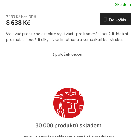
Skladem
7 139 Kč bez DPH
Do košíku
8 638 Kč
Vysavač pro suché a mokré vysávání - pro komerční použití. Ideální
pro mobilní použití díky nízké hmotnosti a kompaktní konstrukci.
8
položek celkem
O
v
l
á
d
a
c
í
p
r
v
k
30 000 produktů skladem
y
v