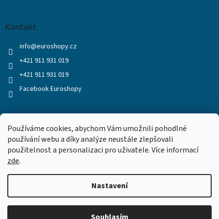
Kontakt
info
@
euroshopy.cz
+421 911 931 019
+421 911 931 019
Facebook Euroshopy
Přijímáme online platby
Používáme cookies, abychom Vám umožnili pohodlné
používání webu a díky analýze neustále zlepšovali
použitelnost a personalizaci pro uživatele. Více informací
zde
.
Nastavení
Vytvořil Shoptet
Souhlasím
Copyright 2026
Euroshopy
. Všechna práva vyhrazena.