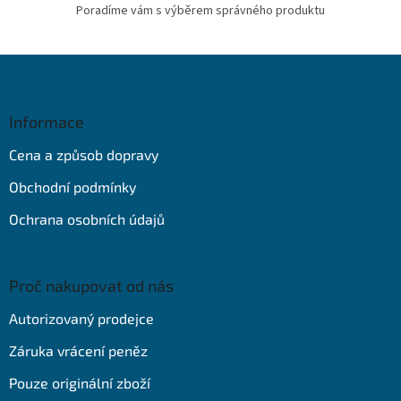
Poradíme vám s výběrem správného produktu
Z
á
p
a
Informace
t
Cena a způsob dopravy
í
Obchodní podmínky
Ochrana osobních údajů
Proč nakupovat od nás
Autorizovaný prodejce
Záruka vrácení peněz
Pouze originální zboží