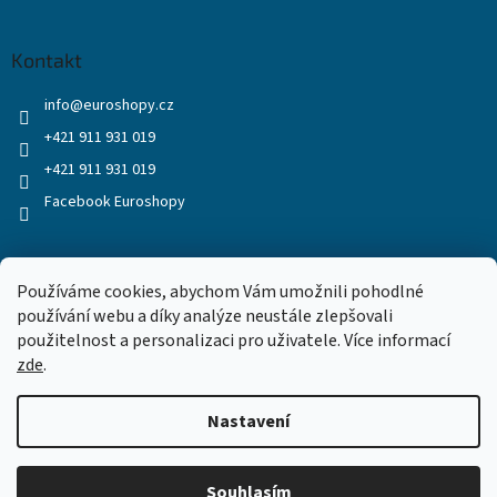
Kontakt
info
@
euroshopy.cz
+421 911 931 019
+421 911 931 019
Facebook Euroshopy
Přijímáme online platby
Používáme cookies, abychom Vám umožnili pohodlné
používání webu a díky analýze neustále zlepšovali
použitelnost a personalizaci pro uživatele. Více informací
zde
.
Nastavení
Vytvořil Shoptet
Souhlasím
Copyright 2026
Euroshopy
. Všechna práva vyhrazena.