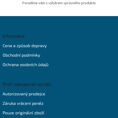
Poradíme vám s výběrem správného produktu
Z
á
p
a
Informace
t
Cena a způsob dopravy
í
Obchodní podmínky
Ochrana osobních údajů
Proč nakupovat od nás
Autorizovaný prodejce
Záruka vrácení peněz
Pouze originální zboží