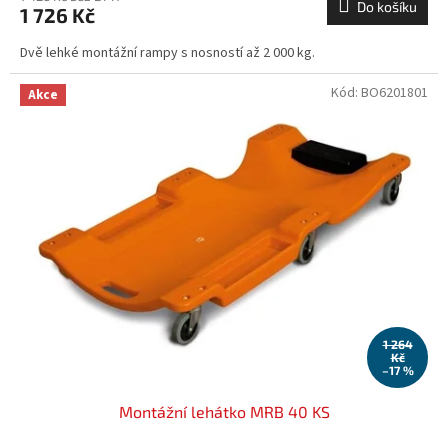
Do košíku
1 726 Kč
Dvě lehké montážní rampy s nosností až 2 000 kg.
Kód:
BO6201801
Akce
1 264
Kč
–17 %
Montážní lehátko MRB 40 KS