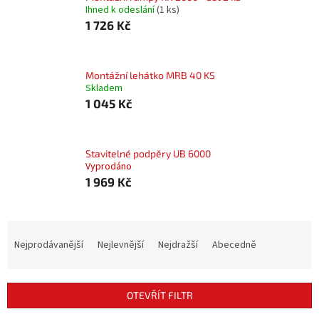
Ihned k odeslání
(1 ks)
1 726 Kč
Montážní lehátko MRB 40 KS
Skladem
1 045 Kč
Stavitelné podpěry UB 6000
Vyprodáno
1 969 Kč
Ř
a
Nejprodávanější
Nejlevnější
Nejdražší
Abecedně
z
e
n
OTEVŘÍT FILTR
í