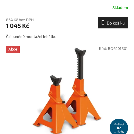
Skladem
864 Kč bez DPH
Do košíku
1 045 Kč
Čalouněné montážní lehátko.
Kód:
BO6201301
Akce
2 358
Kč
–16 %