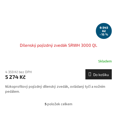
6 343
Kč
–16 %
Dílenský pojízdný zvedák SRWH 3000 QL
Skladem
4 359 Kč bez DPH
Do košíku
5 274 Kč
Nízkoprofilový pojízdný dílenský zvedák, ovládaný tyčí a nožním
pedálem.
5
položek celkem
O
v
l