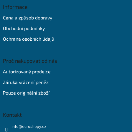
p
a
Informace
t
Cena a způsob dopravy
í
Obchodní podmínky
Ochrana osobních údajů
Proč nakupovat od nás
Autorizovaný prodejce
Záruka vrácení peněz
Pouze originální zboží
Kontakt
info
@
euroshopy.cz