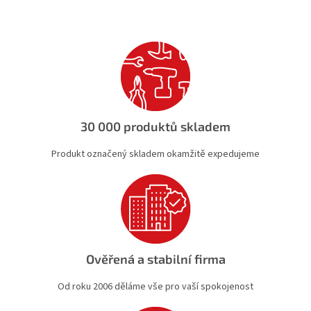
á
d
a
c
í
p
r
v
k
30 000 produktů skladem
y
v
Produkt označený skladem okamžitě expedujeme
ý
p
i
s
u
Ověřená a stabilní firma
Od roku 2006 děláme vše pro vaší spokojenost