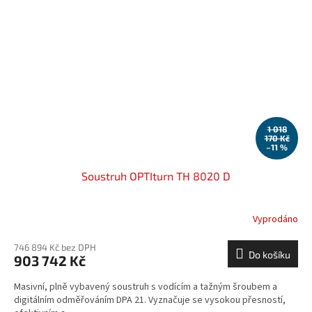
1 018
170 Kč
–11 %
Soustruh OPTIturn TH 8020 D
Vyprodáno
746 894 Kč bez DPH
Do košíku
903 742 Kč
Masivní, plně vybavený soustruh s vodícím a tažným šroubem a
digitálním odměřováním DPA 21. Vyznačuje se vysokou přesností,