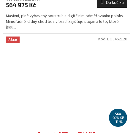
Do košíku
564 975 Kč
Masivní, plně vybavený soustruh s digitálním odměřováním polohy.
Mimořádně klidný chod bez vibrací zajišťuje stojan a lože, které
jsou...
Kód:
BO3462120
Akce
564
076 Kč
–11 %