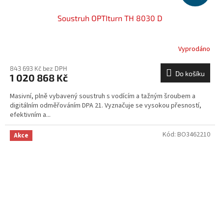
Soustruh OPTIturn TH 8030 D
Vyprodáno
843 693 Kč bez DPH
Do košíku
1 020 868 Kč
Masivní, plně vybavený soustruh s vodícím a tažným šroubem a
digitálním odměřováním DPA 21. Vyznačuje se vysokou přesností,
efektivním a...
Kód:
BO3462210
Akce