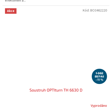
efektivním a...
Kód:
BO3462220
Akce
1 082
857 Kč
–11 %
Soustruh OPTIturn TH 6630 D
Vyprodáno