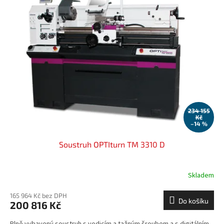
234 155
Kč
–14 %
Soustruh OPTIturn TM 3310 D
Skladem
165 964 Kč bez DPH
Do košíku
200 816 Kč
Plně vybavený soustruh s vodicím a tažným šroubem a s digitálním