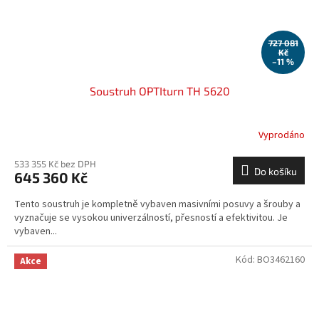
727 081
Kč
–11 %
Soustruh OPTIturn TH 5620
Vyprodáno
533 355 Kč bez DPH
Do košíku
645 360 Kč
Tento soustruh je kompletně vybaven masivními posuvy a šrouby a
vyznačuje se vysokou univerzálností, přesností a efektivitou. Je
vybaven...
Kód:
BO3462160
Akce