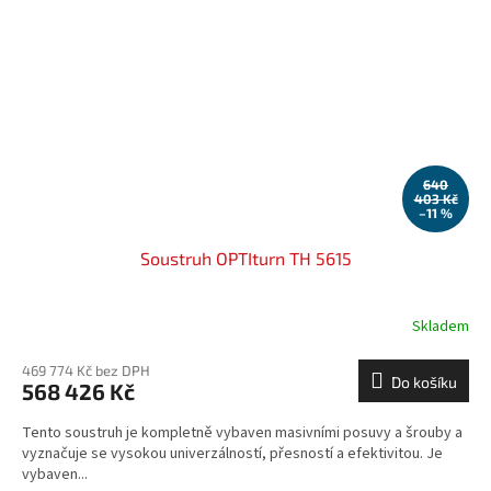
640
403 Kč
–11 %
Soustruh OPTIturn TH 5615
Skladem
469 774 Kč bez DPH
Do košíku
568 426 Kč
Tento soustruh je kompletně vybaven masivními posuvy a šrouby a
vyznačuje se vysokou univerzálností, přesností a efektivitou. Je
vybaven...