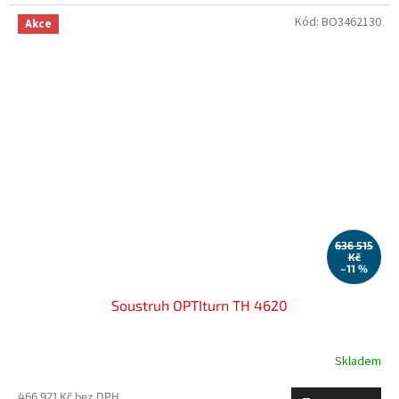
Kód:
BO3462130
Akce
636 515
Kč
–11 %
Soustruh OPTIturn TH 4620
Skladem
466 921 Kč bez DPH