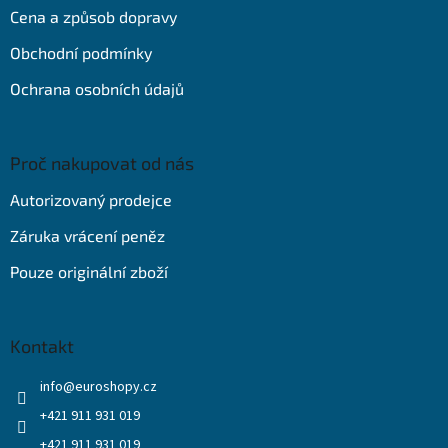
t
Cena a způsob dopravy
í
Obchodní podmínky
Ochrana osobních údajů
Proč nakupovat od nás
Autorizovaný prodejce
Záruka vrácení peněz
Pouze originální zboží
Kontakt
info
@
euroshopy.cz
+421 911 931 019
+421 911 931 019