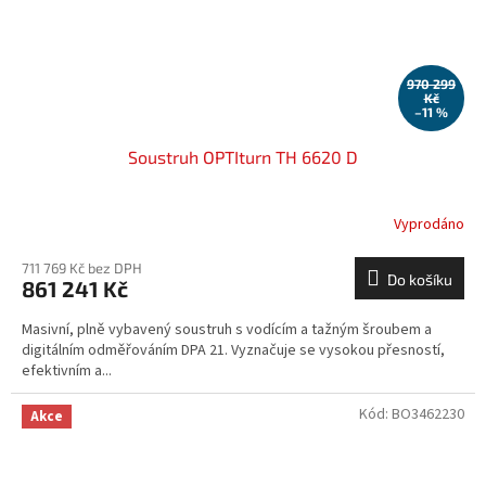
970 299
Kč
–11 %
Soustruh OPTIturn TH 6620 D
Vyprodáno
711 769 Kč bez DPH
Do košíku
861 241 Kč
Masivní, plně vybavený soustruh s vodícím a tažným šroubem a
digitálním odměřováním DPA 21. Vyznačuje se vysokou přesností,
efektivním a...
Kód:
BO3462230
Akce