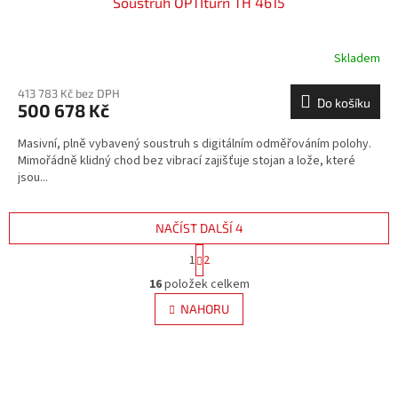
Soustruh OPTIturn TH 4615
Skladem
413 783 Kč bez DPH
Do košíku
500 678 Kč
Masivní, plně vybavený soustruh s digitálním odměřováním polohy.
Mimořádně klidný chod bez vibrací zajišťuje stojan a lože, které
jsou...
NAČÍST DALŠÍ 4
S
1
2
t
O
r
16
položek celkem
v
á
l
NAHORU
n
á
k
d
o
v
a
á
c
n
í