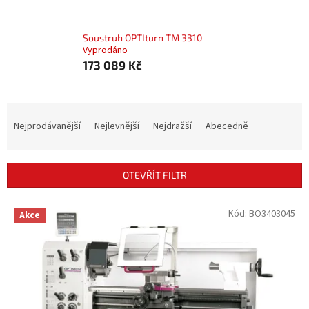
Soustruh OPTIturn TM 3310
Vyprodáno
173 089 Kč
Ř
a
Nejprodávanější
Nejlevnější
Nejdražší
Abecedně
z
e
n
OTEVŘÍT FILTR
í
p
V
Kód:
BO3403045
r
Akce
ý
o
p
d
i
u
s
k
p
t
r
ů