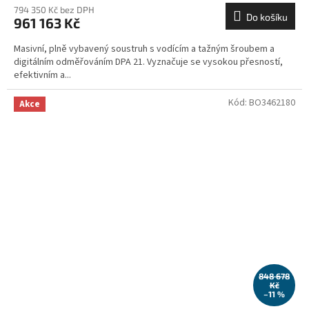
794 350 Kč bez DPH
Do košíku
961 163 Kč
Masivní, plně vybavený soustruh s vodícím a tažným šroubem a
digitálním odměřováním DPA 21. Vyznačuje se vysokou přesností,
efektivním a...
Kód:
BO3462180
Akce
848 678
Kč
–11 %