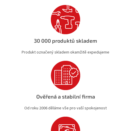
í
p
r
v
k
y
v
ý
30 000 produktů skladem
p
i
Produkt označený skladem okamžitě expedujeme
s
u
Ověřená a stabilní firma
Od roku 2006 děláme vše pro vaší spokojenost