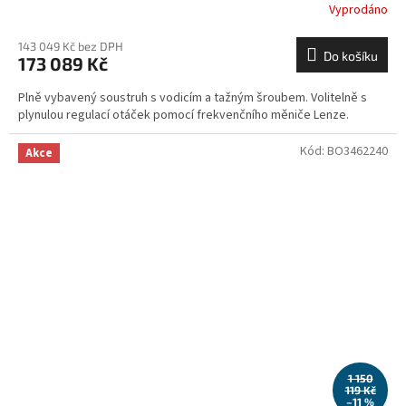
Vyprodáno
143 049 Kč bez DPH
Do košíku
173 089 Kč
Plně vybavený soustruh s vodicím a tažným šroubem. Volitelně s
plynulou regulací otáček pomocí frekvenčního měniče Lenze.
Kód:
BO3462240
Akce
1 150
119 Kč
–11 %