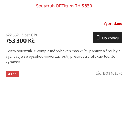
Soustruh OPTIturn TH 5630
Vyprodáno
622 562 Kč bez DPH
Do košíku
753 300 Kč
Tento soustruh je kompletně vybaven masivními posuvy a šrouby a
vyznačuje se vysokou univerzálností, přesností a efektivitou. Je
vybaven...
Kód:
BO3462170
Akce