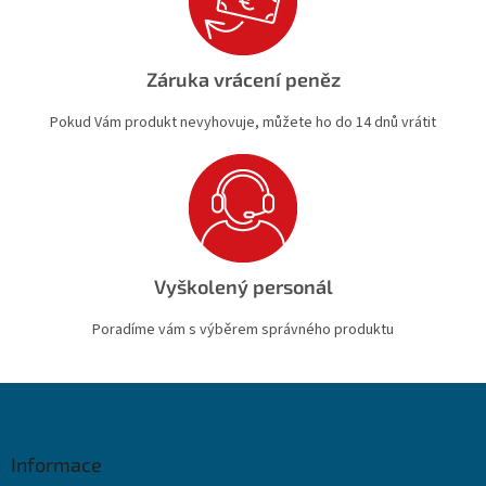
Záruka vrácení peněz
Pokud Vám produkt nevyhovuje, můžete ho do 14 dnů vrátit
Vyškolený personál
Poradíme vám s výběrem správného produktu
Z
á
p
a
Informace