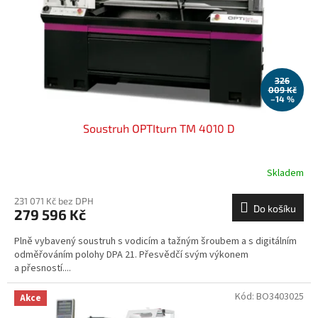
o
d
u
k
t
ů
326
009 Kč
–14 %
Soustruh OPTIturn TM 4010 D
Skladem
231 071 Kč bez DPH
Do košíku
279 596 Kč
Plně vybavený soustruh s vodicím a tažným šroubem a s digitálním
odměřováním polohy DPA 21. Přesvědčí svým výkonem
a přesností....
Kód:
BO3403025
Akce