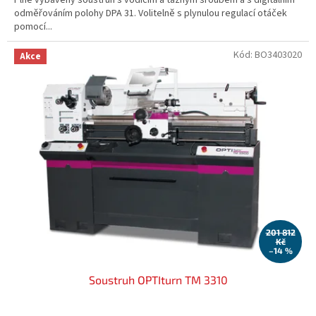
odměřováním polohy DPA 31. Volitelně s plynulou regulací otáček
pomocí...
Kód:
BO3403020
Akce
201 812
Kč
–14 %
Soustruh OPTIturn TM 3310