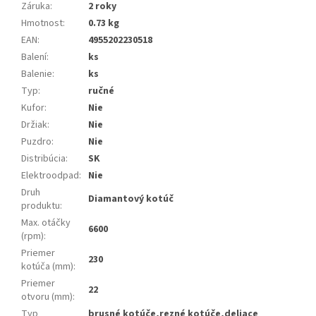
Záruka
:
2 roky
Hmotnost
:
0.73 kg
EAN
:
4955202230518
Balení
:
ks
Balenie
:
ks
Typ
:
ručné
Kufor
:
Nie
Držiak
:
Nie
Puzdro
:
Nie
Distribúcia
:
SK
Elektroodpad
:
Nie
Druh
Diamantový kotúč
produktu
:
Max. otáčky
6600
(rpm)
:
Priemer
230
kotúča (mm)
:
Priemer
22
otvoru (mm)
:
Typ
brusné kotúče,rezné kotúče,deliace