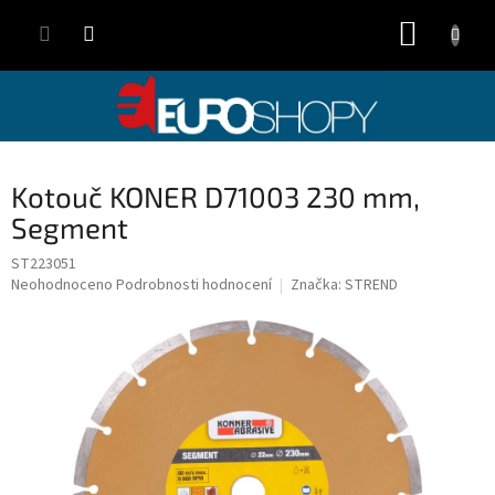
Přejít
NÁKUP
na
obsah
KOŠÍK
Kotouč KONER D71003 230 mm,
Segment
ST223051
Průměrné
Neohodnoceno
Podrobnosti hodnocení
Značka:
STREND
hodnocení
produktu
je
0,0
z
5
hvězdiček.