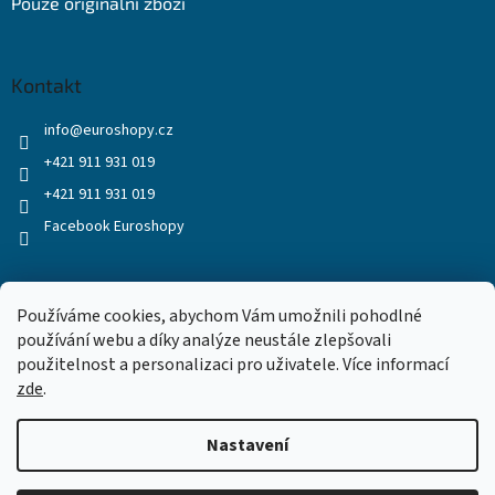
Pouze originální zboží
Kontakt
info
@
euroshopy.cz
+421 911 931 019
+421 911 931 019
Facebook Euroshopy
Přijímáme online platby
Používáme cookies, abychom Vám umožnili pohodlné
používání webu a díky analýze neustále zlepšovali
použitelnost a personalizaci pro uživatele. Více informací
zde
.
Nastavení
Vytvořil Shoptet