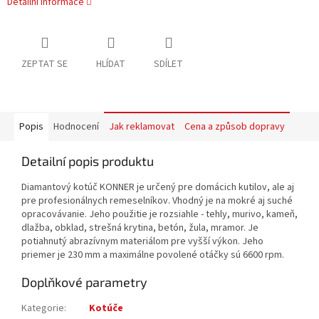
Detailní informace
ZEPTAT SE
HLÍDAT
SDÍLET
Popis
Hodnocení
Jak reklamovat
Cena a způsob dopravy
Detailní popis produktu
Diamantový kotúč KONNER je určený pre domácich kutilov, ale aj
pre profesionálnych remeselníkov. Vhodný je na mokré aj suché
opracovávanie. Jeho použitie je rozsiahle - tehly, murivo, kameň,
dlažba, obklad, strešná krytina, betón, žula, mramor. Je
potiahnutý abrazívnym materiálom pre vyšší výkon. Jeho
priemer je 230 mm a maximálne povolené otáčky sú 6600 rpm.
Doplňkové parametry
Kategorie
:
Kotúče