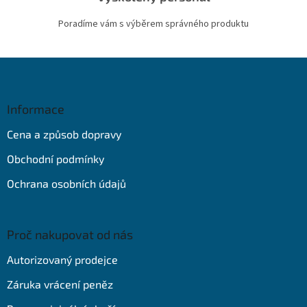
Poradíme vám s výběrem správného produktu
Z
á
p
a
Informace
t
Cena a způsob dopravy
í
Obchodní podmínky
Ochrana osobních údajů
Proč nakupovat od nás
Autorizovaný prodejce
Záruka vrácení peněz