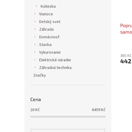
Kolieska
Vianoce
Detský svet
Popru
Záhrada
samon
Domácnosť
L-4 m
Stavba
Vykurovanie
365 Kč
Elektrické náradie
442
Záhradná technika
Značky
Cena
20
Kč
6459
Kč