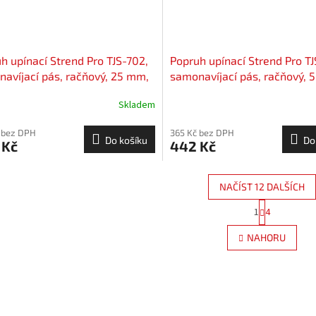
h upínací Strend Pro TJS-702,
Popruh upínací Strend Pro TJ
avíjací pás, račňový, 25 mm,
samonavíjací pás, račňový, 
, max. 500 kg, bal. 2 ks
L-4,5 m, max. 1500 kg
Skladem
 bez DPH
365 Kč bez DPH
Do košíku
Do
 Kč
442 Kč
NAČÍST 12 DALŠÍCH
S
1
4
O
t
r
v
NAHORU
á
l
n
á
k
d
o
a
v
c
á
í
n