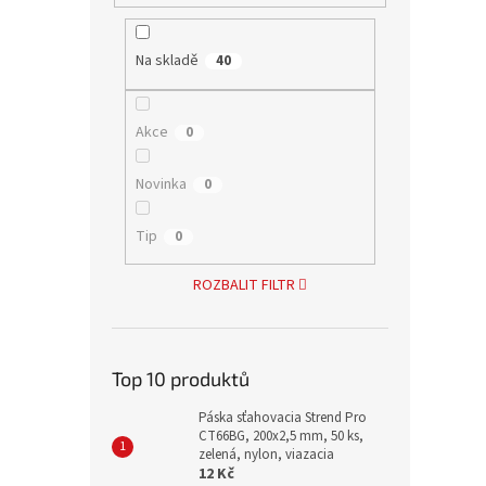
Na skladě
40
Akce
0
Novinka
0
Tip
0
ROZBALIT FILTR
Top 10 produktů
Páska sťahovacia Strend Pro
CT66BG, 200x2,5 mm, 50 ks,
zelená, nylon, viazacia
12 Kč