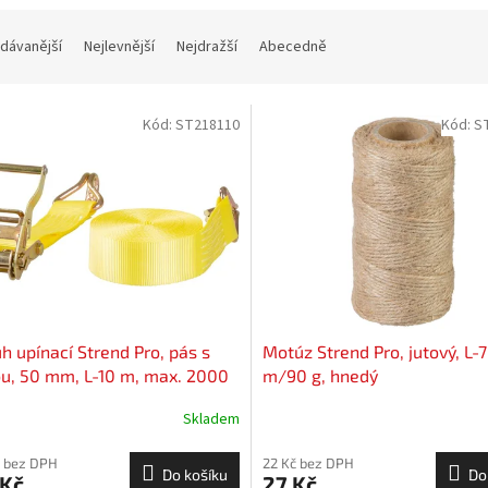
dávanější
Nejlevnější
Nejdražší
Abecedně
Kód:
ST218110
Kód:
S
h upínací Strend Pro, pás s
Motúz Strend Pro, jutový, L-
u, 50 mm, L-10 m, max. 2000
m/90 g, hnedý
Skladem
 bez DPH
22 Kč bez DPH
Do košíku
Do
 Kč
27 Kč