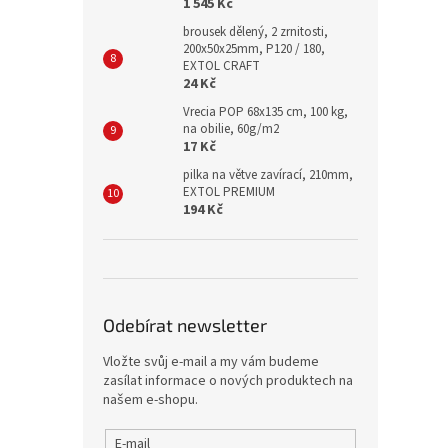
1 545 Kč
brousek dělený, 2 zrnitosti,
200x50x25mm, P120 / 180,
EXTOL CRAFT
24 Kč
Vrecia POP 68x135 cm, 100 kg,
na obilie, 60g/m2
17 Kč
pilka na větve zavírací, 210mm,
EXTOL PREMIUM
194 Kč
Odebírat newsletter
Vložte svůj e-mail a my vám budeme
zasílat informace o nových produktech na
našem e-shopu.
E-mail