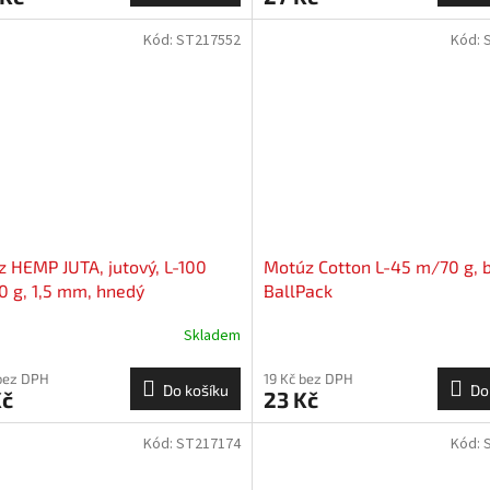
Kód:
ST217552
Kód:
 HEMP JUTA, jutový, L-100
Motúz Cotton L-45 m/70 g, b
 g, 1,5 mm, hnedý
BallPack
Skladem
bez DPH
19 Kč bez DPH
Do košíku
Do
Kč
23 Kč
Kód:
ST217174
Kód: