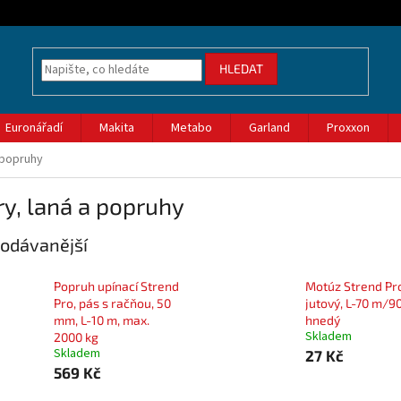
HLEDAT
Euronářadí
Makita
Metabo
Garland
Proxxon
 popruhy
y, laná a popruhy
odávanější
Popruh upínací Strend
Motúz Strend Pr
Pro, pás s račňou, 50
jutový, L-70 m/90
mm, L-10 m, max.
hnedý
Skladem
2000 kg
Skladem
27 Kč
569 Kč