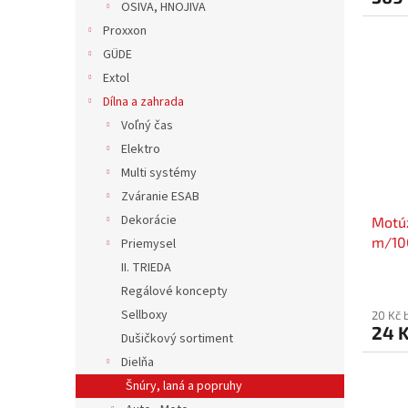
OSIVA, HNOJIVA
Proxxon
GÜDE
Extol
Dílna a zahrada
Voľný čas
Elektro
Multi systémy
Zváranie ESAB
Dekorácie
Motúz
m/100
Priemysel
II. TRIEDA
Regálové koncepty
Sellboxy
20 Kč 
24 
Dušičkový sortiment
Dielňa
Šnúry, laná a popruhy