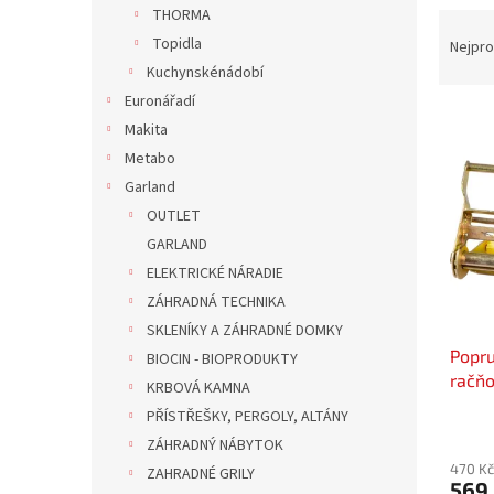
n
THORMA
Ř
e
a
Topidla
Nejpro
l
z
Kuchynskénádobí
e
Euronářadí
V
n
Makita
ý
í
Metabo
p
p
Garland
i
r
s
o
OUTLET
p
d
GARLAND
r
u
ELEKTRICKÉ NÁRADIE
o
k
ZÁHRADNÁ TECHNIKA
d
t
SKLENÍKY A ZÁHRADNÉ DOMKY
u
ů
Popru
k
BIOCIN - BIOPRODUKTY
račňo
t
KRBOVÁ KAMNA
kg
ů
PŘÍSTŘEŠKY, PERGOLY, ALTÁNY
ZÁHRADNÝ NÁBYTOK
470 Kč
ZAHRADNÉ GRILY
569