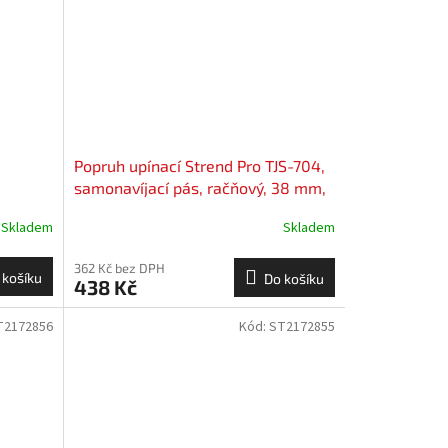
Popruh upínací Strend Pro TJS-704,
samonavíjací pás, račňový, 38 mm,
L-4 m, max. 1000 kg
Skladem
Skladem
362 Kč bez DPH
 košíku
Do košíku
438 Kč
T2172856
Kód:
ST2172855