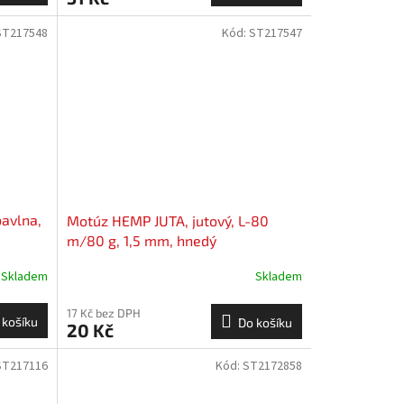
ST217548
Kód:
ST217547
avlna,
Motúz HEMP JUTA, jutový, L-80
m/80 g, 1,5 mm, hnedý
Skladem
Skladem
17 Kč bez DPH
 košíku
Do košíku
20 Kč
ST217116
Kód:
ST2172858