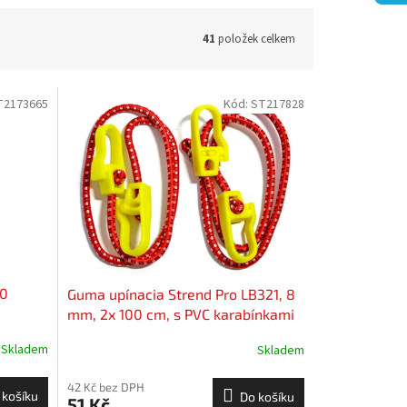
41
položek celkem
T2173665
Kód:
ST217828
70
Guma upínacia Strend Pro LB321, 8
mm, 2x 100 cm, s PVC karabínkami
Skladem
Skladem
42 Kč bez DPH
 košíku
Do košíku
51 Kč