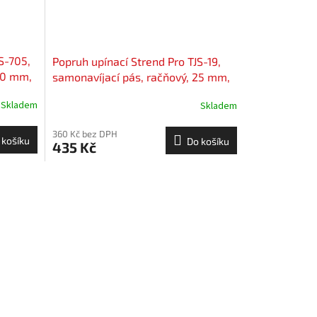
S-705,
Popruh upínací Strend Pro TJS-19,
50 mm,
samonavíjací pás, račňový, 25 mm,
L-1,8 m, max. 300 kg, bal. 2 ks
Skladem
Skladem
360 Kč bez DPH
 košíku
Do košíku
435 Kč