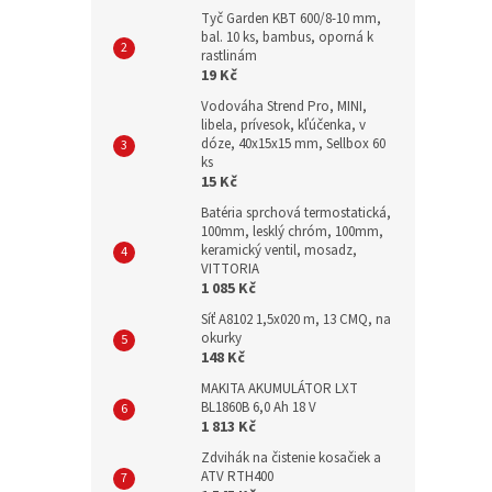
Tyč Garden KBT 600/8-10 mm,
bal. 10 ks, bambus, oporná k
rastlinám
19 Kč
Vodováha Strend Pro, MINI,
libela, prívesok, kľúčenka, v
dóze, 40x15x15 mm, Sellbox 60
ks
15 Kč
Batéria sprchová termostatická,
100mm, lesklý chróm, 100mm,
keramický ventil, mosadz,
VITTORIA
1 085 Kč
Síť A8102 1,5x020 m, 13 CMQ, na
okurky
148 Kč
MAKITA AKUMULÁTOR LXT
BL1860B 6,0 Ah 18 V
1 813 Kč
Zdvihák na čistenie kosačiek a
ATV RTH400