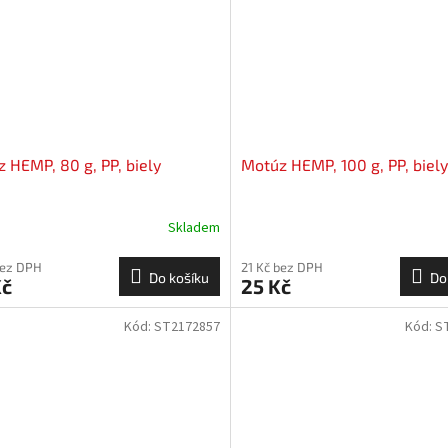
 HEMP, 80 g, PP, biely
Motúz HEMP, 100 g, PP, biely
Skladem
bez DPH
21 Kč bez DPH
Do košíku
Do
Kč
25 Kč
Kód:
ST2172857
Kód:
S