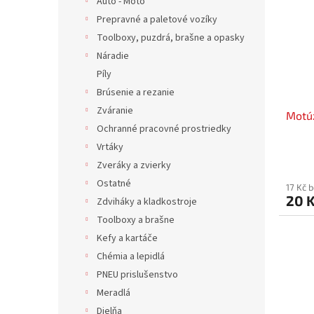
Auto - Moto
Prepravné a paletové vozíky
Toolboxy, puzdrá, brašne a opasky
Náradie
Píly
Brúsenie a rezanie
Zváranie
Motúz
Ochranné pracovné prostriedky
Vrtáky
Zveráky a zvierky
Ostatné
17 Kč 
20 
Zdviháky a kladkostroje
Toolboxy a brašne
Kefy a kartáče
Chémia a lepidlá
PNEU prislušenstvo
Meradlá
Dielňa