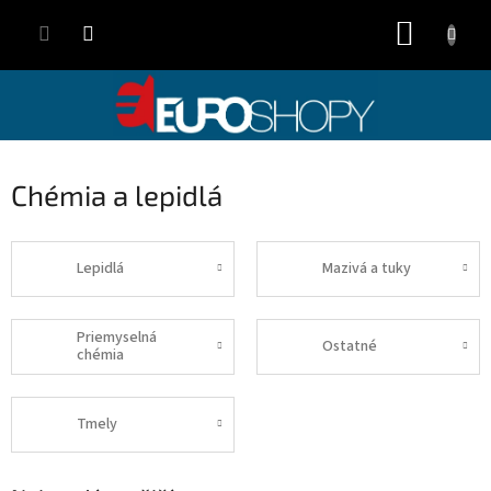
Přejít
NÁKUP
na
obsah
KOŠÍK
Chémia a lepidlá
Lepidlá
Mazivá a tuky
Priemyselná
Ostatné
chémia
Tmely