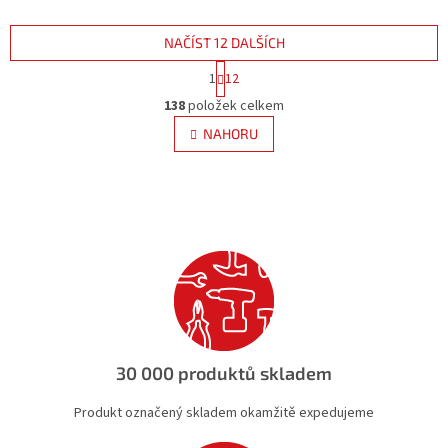
NAČÍST 12 DALŠÍCH
S
1
12
t
O
r
138
položek celkem
v
á
l
NAHORU
n
á
k
d
o
v
a
á
c
n
í
í
p
r
v
k
y
v
ý
30 000 produktů skladem
p
i
Produkt označený skladem okamžitě expedujeme
s
u