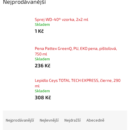
Nejprodávanější
Sprej WD-40® vzorka, 2x2 ml
Skladem
1 Kč
Pena Pattex GreenQ, PU, EKO pena, pištoľová,
750 ml
Skladem
236 Kč
Lepidlo Ceys TOTAL TECH EXPRESS, čierne, 290
ml
Skladem
308 Kč
Ř
a
Nejprodávanější
Nejlevnější
Nejdražší
Abecedně
z