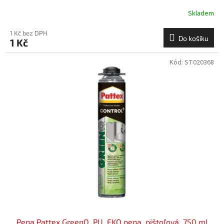
Skladem
1 Kč bez DPH
Do košíku
1 Kč
Kód:
ST020368
Pena Pattex GreenQ, PU, EKO pena, pištoľová, 750 ml