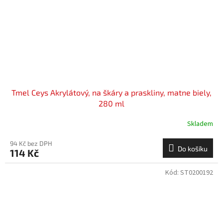
Tmel Ceys Akrylátový, na škáry a praskliny, matne biely,
280 ml
Skladem
94 Kč bez DPH
Do košíku
114 Kč
Kód:
ST0200192