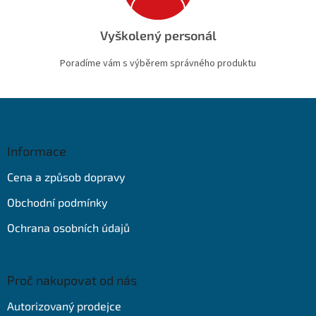
Vyškolený personál
Poradíme vám s výběrem správného produktu
Z
á
p
a
Informace
t
Cena a způsob dopravy
í
Obchodní podmínky
Ochrana osobních údajů
Proč nakupovat od nás
Autorizovaný prodejce