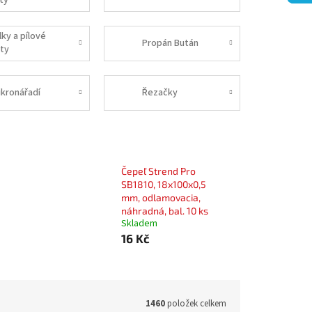
ity
lky a pílové
Propán Bután
sty
ikronářadí
Řezačky
Čepeľ Strend Pro
SB1810, 18x100x0,5
mm, odlamovacia,
náhradná, bal. 10 ks
Skladem
16 Kč
1460
položek celkem