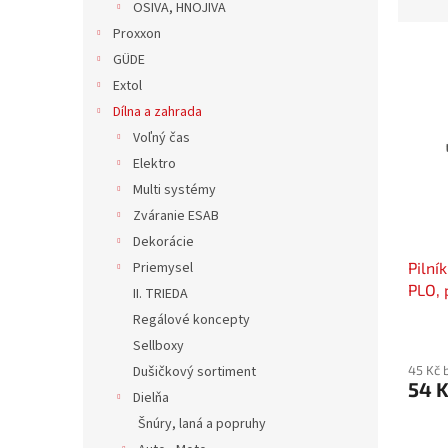
z
OSIVA, HNOJIVA
e
Proxxon
V
n
GÜDE
ý
í
Extol
p
p
Dílna a zahrada
i
r
s
Voľný čas
o
p
d
Elektro
r
u
Multi systémy
o
k
Zváranie ESAB
d
t
Dekorácie
u
ů
Pilní
Priemysel
k
PLO, 
t
II. TRIEDA
ů
Regálové koncepty
Sellboxy
45 Kč 
Dušičkový sortiment
54 
Dielňa
Šnúry, laná a popruhy