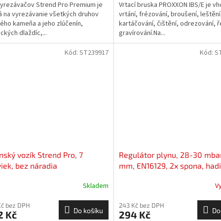
yrezávačov Strend Pro Premium je
Vrtací bruska PROXXON IBS/E je v
 na vyrezávanie všetkých druhov
vrtání, frézování, broušení, leštění
ého kameňa a jeho zlúčenín,
kartáčování, čištění, odrezování, ř
ckých dlaždíc,...
gravírování.Na...
Kód:
ST239917
Kód:
S
nský vozík Strend Pro, 7
Regulátor plynu, 28-30 mba
iek, bez náradia
mm, EN16129, 2x spona, hadi
m
Skladem
V
Kč bez DPH
243 Kč bez DPH
Do košíku
Do
2 Kč
294 Kč