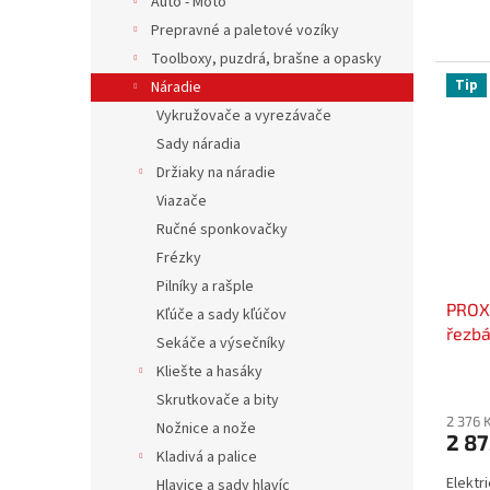
Auto - Moto
Prepravné a paletové vozíky
Toolboxy, puzdrá, brašne a opasky
Tip
Náradie
Vykružovače a vyrezávače
Sady náradia
Držiaky na náradie
Viazače
Ručné sponkovačky
Frézky
Pilníky a rašple
PROX
Kľúče a sady kľúčov
řezb
Sekáče a výsečníky
EXCL
Kliešte a hasáky
Skrutkovače a bity
2 376 
Nožnice a nože
2 87
Kladivá a palice
Elektr
Hlavice a sady hlavíc