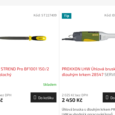
Kód:
ST227409
Kód:
I
Tip
k STREND Pro BF1001 150/2
PROXXON LHW Úhlová brusk
plochý
dlouhým krkem 28547
SERV
EXCLUSIVE
Skladem
bez DPH
2 025 Kč bez DPH
Do košíku
Do
Kč
2 450 Kč
Úhlová bruska s dlouhým krkem 
LHW je vhodná k opracování kovů,