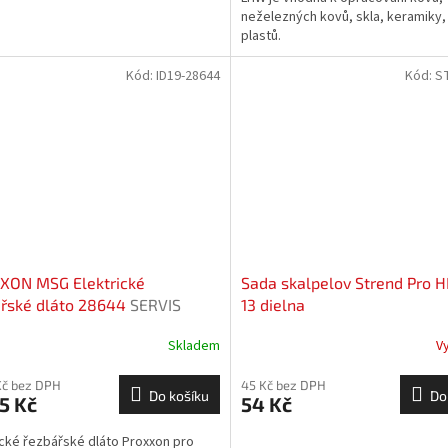
neželezných kovů, skla, keramiky,
plastů.
Kód:
ID19-28644
Kód:
S
XON MSG Elektrické
Sada skalpelov Strend Pro H
ářské dláto 28644
SERVIS
13 dielna
USIVE
Skladem
V
Kč bez DPH
45 Kč bez DPH
Do košíku
Do
5 Kč
54 Kč
ické řezbářské dláto Proxxon pro