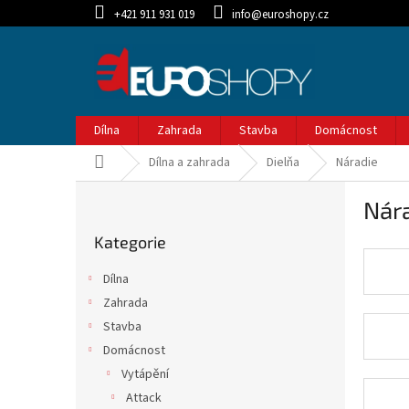
Přejít
+421 911 931 019
info@euroshopy.cz
na
obsah
Dílna
Zahrada
Stavba
Domácnost
Domů
Dílna a zahrada
Dielňa
Náradie
P
Nár
o
Přeskočit
s
Kategorie
kategorie
t
r
Dílna
a
Zahrada
n
Stavba
n
í
Domácnost
p
Vytápění
a
Attack