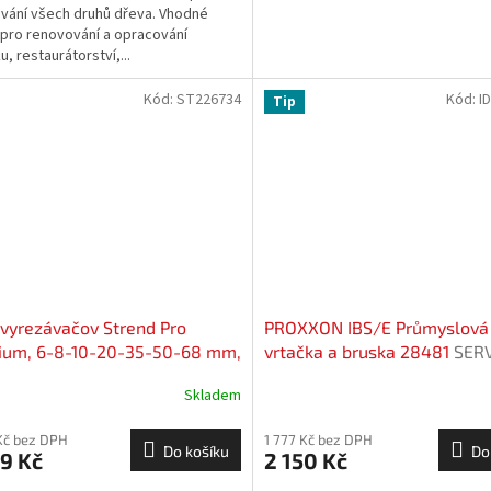
vání všech druhů dřeva. Vhodné
 pro renovování a opracování
, restaurátorství,...
Kód:
ST226734
Kód:
I
Tip
vyrezávačov Strend Pro
PROXXON IBS/E Průmyslová
ium, 6-8-10-20-35-50-68 mm,
vrtačka a bruska 28481
SERV
ér, zväčšovač dier, kotúč, M14,
EXCLUSIVE
Skladem
nt, korunky, professional
Kč bez DPH
1 777 Kč bez DPH
Do košíku
Do
9 Kč
2 150 Kč