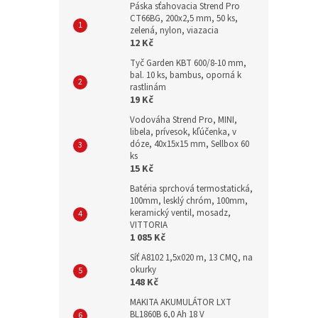
Páska sťahovacia Strend Pro
CT66BG, 200x2,5 mm, 50 ks,
zelená, nylon, viazacia
12 Kč
Tyč Garden KBT 600/8-10 mm,
bal. 10 ks, bambus, oporná k
rastlinám
19 Kč
Vodováha Strend Pro, MINI,
libela, prívesok, kľúčenka, v
dóze, 40x15x15 mm, Sellbox 60
ks
15 Kč
Batéria sprchová termostatická,
100mm, lesklý chróm, 100mm,
keramický ventil, mosadz,
VITTORIA
1 085 Kč
Síť A8102 1,5x020 m, 13 CMQ, na
okurky
148 Kč
MAKITA AKUMULÁTOR LXT
BL1860B 6,0 Ah 18 V