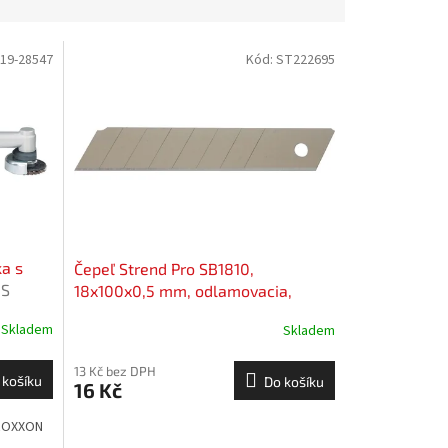
D19-28547
Kód:
ST222695
a s
Čepeľ Strend Pro SB1810,
IS
18x100x0,5 mm, odlamovacia,
náhradná, bal. 10 ks
Skladem
Skladem
13 Kč bez DPH
 košíku
Do košíku
16 Kč
PROXXON