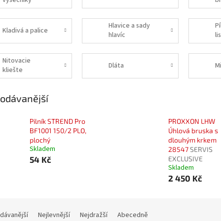
výsečníky
b
Hlavice a sady
Pí
Kladivá a palice
hlavíc
li
Nitovacie
Dláta
M
kliešte
odávanější
Pilník STREND Pro
PROXXON LHW
BF1001 150/2 PLO,
Úhlová bruska s
plochý
dlouhým krkem
Skladem
28547
SERVIS
54 Kč
EXCLUSIVE
Skladem
2 450 Kč
dávanější
Nejlevnější
Nejdražší
Abecedně