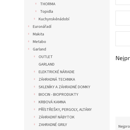
n
THORMA
e
Topidla
l
Kuchynskénádobí
Euronářadí
Makita
Metabo
Garland
OUTLET
Nejpr
GARLAND
ELEKTRICKÉ NÁRADIE
ZÁHRADNÁ TECHNIKA
SKLENÍKY A ZÁHRADNÉ DOMKY
BIOCIN - BIOPRODUKTY
KRBOVÁ KAMNA
PŘÍSTŘEŠKY, PERGOLY, ALTÁNY
ZÁHRADNÝ NÁBYTOK
Ř
ZAHRADNÉ GRILY
a
Nejpro