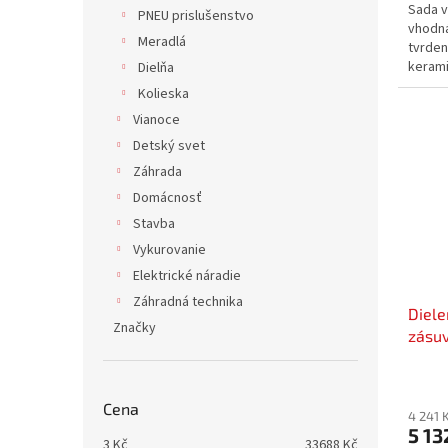
Sada v
PNEU prislušenstvo
vhodná
Meradlá
tvrden
kerami
Dielňa
Kolieska
Vianoce
Detský svet
Záhrada
Domácnosť
Stavba
Vykurovanie
Elektrické náradie
Záhradná technika
Diele
Značky
zásuv
Cena
4 241 
5 13
3
Kč
33688
Kč