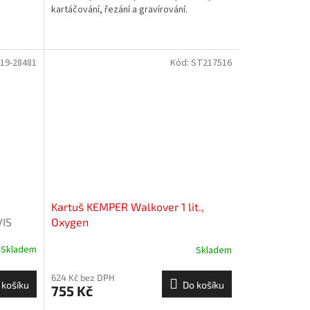
kartáčování, řezání a gravírování.
D19-28481
Kód:
ST217516
Kartuš KEMPER Walkover 1 lit.,
IS
Oxygen
Skladem
Skladem
624 Kč bez DPH
 košíku
Do košíku
755 Kč