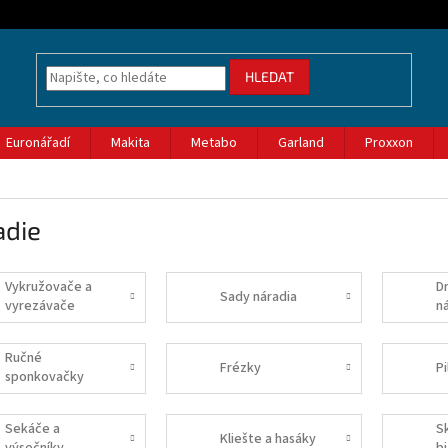
HLEDAT
Euronářadí
Makita
Metabo
Garland
Proxxon
adie
Vykružovače a
D
Sady náradia
vyrezávače
n
Ručné
Frézky
Pi
sponkovačky
Sekáče a
S
Kliešte a hasáky