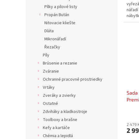
vyřezá
Pílky a pílové listy
nářadí
Propán Bután
nábytku
Nitovacie kliešte
Dláta
Mikronářadí
Řezačky
Píly
Brúsenie a rezanie
Zváranie
Ochranné pracovné prostriedky
Vrtáky
Sada 
Zveráky a zvierky
Prem
Ostatné
adapt
Zdviháky a kladkostroje
diama
Toolboxy a brašne
2 479 
Kefy a kartáče
2 99
Chémia a lepidlá