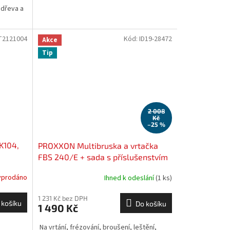
 dřeva a
T2121004
Kód:
ID19-28472
Akce
Tip
2 008
Kč
–25 %
K104,
PROXXON Multibruska a vrtačka
FBS 240/E + sada s příslušenstvím
28472
SERVIS EXCLUSIVE
yprodáno
Ihned k odeslání
(1 ks)
1 231 Kč bez DPH
 košíku
Do košíku
1 490 Kč
Na vrtání, frézování, broušení, leštění,