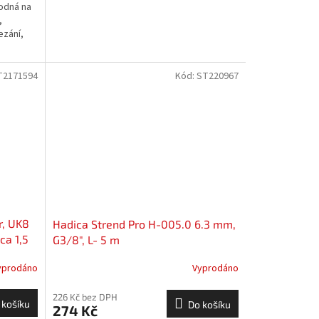
hodná na
,
ezání,
T2171594
Kód:
ST220967
r, UK8
Hadica Strend Pro H-005.0 6.3 mm,
ca 1,5
G3/8", L- 5 m
yprodáno
Vyprodáno
226 Kč bez DPH
 košíku
Do košíku
274 Kč