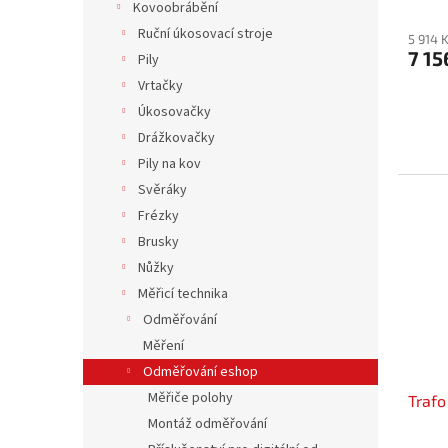
Kovoobrábění
Ruční úkosovací stroje
5 914 
7 15
Pily
Vrtačky
Úkosovačky
Drážkovačky
Pily na kov
Svěráky
Frézky
Brusky
Nůžky
Měřicí technika
Odměřování
Měření
Odměřování eshop
Měřiče polohy
Trafo
Montáž odměřování