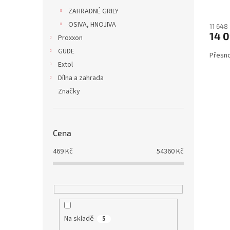
ZAHRADNÉ GRILY
OSIVA, HNOJIVA
11 648
14 
Proxxon
GÜDE
Přesno
Extol
Dílna a zahrada
Značky
Cena
469
Kč
54360
Kč
Na skladě
5