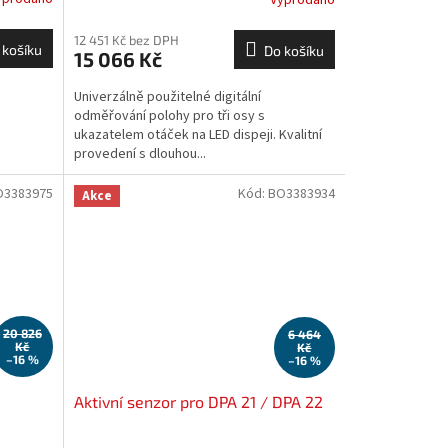
Vyprodáno
12 451 Kč bez DPH
 košíku
Do košíku
15 066 Kč
Univerzálně použitelné digitální
odměřování polohy pro tři osy s
ukazatelem otáček na LED dispeji. Kvalitní
provedení s dlouhou...
O3383975
Kód:
BO3383934
Akce
20 826
6 464
Kč
Kč
–16 %
–16 %
5
Aktivní senzor pro DPA 21 / DPA 22