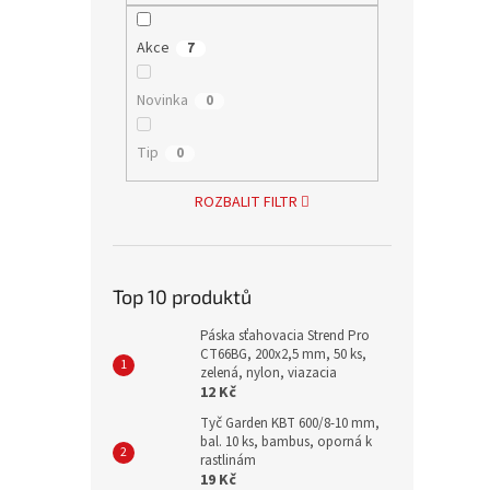
Akce
7
Novinka
0
Tip
0
ROZBALIT FILTR
Top 10 produktů
Páska sťahovacia Strend Pro
CT66BG, 200x2,5 mm, 50 ks,
zelená, nylon, viazacia
12 Kč
Tyč Garden KBT 600/8-10 mm,
bal. 10 ks, bambus, oporná k
rastlinám
19 Kč