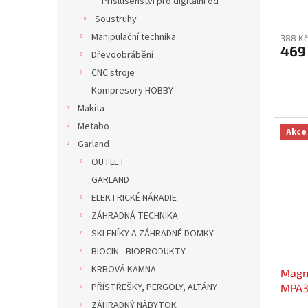
Příslušenství pro digitální od
Soustruhy
Manipulační technika
388 Kč
469
Dřevoobrábění
CNC stroje
Kompresory HOBBY
Makita
Metabo
Akce
Garland
OUTLET
GARLAND
ELEKTRICKÉ NÁRADIE
ZÁHRADNÁ TECHNIKA
SKLENÍKY A ZÁHRADNÉ DOMKY
BIOCIN - BIOPRODUKTY
KRBOVÁ KAMNA
Magne
PŘÍSTŘEŠKY, PERGOLY, ALTÁNY
MPA
ZÁHRADNÝ NÁBYTOK