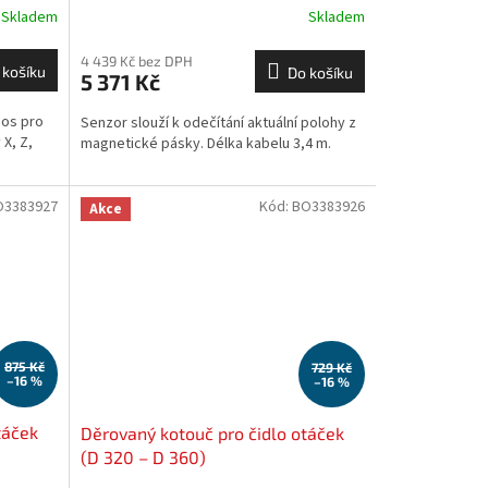
Skladem
Skladem
4 439 Kč bez DPH
 košíku
Do košíku
5 371 Kč
 os pro
Senzor slouží k odečítání aktuální polohy z
 X, Z,
magnetické pásky. Délka kabelu 3,4 m.
O3383927
Kód:
BO3383926
Akce
875 Kč
729 Kč
–16 %
–16 %
táček
Děrovaný kotouč pro čidlo otáček
(D 320 – D 360)