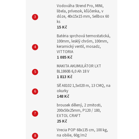
Vodováha Strend Pro, MINI,
libela, prívesok, kľúčenka, v
dóze, 40x15x15 mm, Sellbox 60
ks
15 Kč
Batéria sprchová termostatická,
100mm, lesklý chróm, 100mm,
keramický ventil, mosadz,
VITTORIA
1 085 Kč
MAKITA AKUMULÁTOR LXT
BL1860B 6,0 Ah 18 V
1 813 Kč
Síť A8102 1,5x020 m, 13 CMQ, na
okurky
148 Kč
brousek dělený, 2 zrnitosti,
200x50x25mm, P120 / 180,
EXTOL CRAFT
25 Kč
Vrecia POP 68x135 cm, 100 kg,
na obilie, 60g/m2