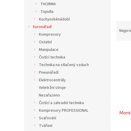
n
THORMA
e
Topidla
l
Kuchynskénádobí
Ř
Euronářadí
a
Nejpro
Kompresory
z
Ostatní
e
V
n
Manipulace
ý
í
Čistící technika
p
p
Technika na stlačený vzduch
i
r
Pneunářadí
s
o
Elektrocentrály
p
d
r
u
Veletržní stroje
o
k
Nezařazeno
d
t
Čistící a zahradní technika
u
ů
Kompresory PROFESSIONAL
Mont
k
Svařování
t
Tváření
ů