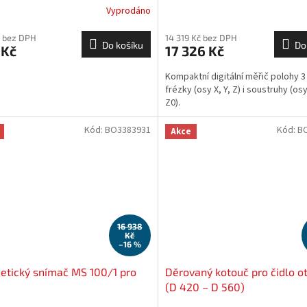
Vyprodáno
 bez DPH
14 319 Kč bez DPH
Do košíku
Do
 Kč
17 326 Kč
Kompaktní digitální měřič polohy 3
frézky (osy X, Y, Z) i soustruhy (osy
Z0).
Kód:
BO3383931
Kód:
B
Akce
16 938
Kč
–16 %
tický snímač MS 100/1 pro
Děrovaný kotouč pro čidlo o
3
(D 420 – D 560)