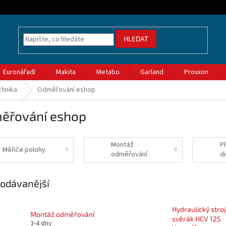
HLEDAT
Euronářadí
Makita
Metabo
Garland
Proxxon
chnika
Odměřování eshop
ěřování eshop
Montáž
Př
Měřiče polohy
odměřování
di
odávanější
Hydraulický stroj
Montáž odměřování
svěrák HCV 125
3-4 dny