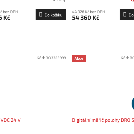
Kč bez DPH
44 926 Kč bez DPH
Do košíku
Do
6 Kč
54 360 Kč
Kód:
BO3383999
Kód:
B
Akce
 VDC 24 V
Digitální měřič polohy DRO 