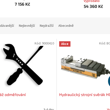
Vyprodáno
7 156 Kč
54 360 Kč
dávanější
Nejlevnější
Nejdražší
Abecedně
Kód:
9000410
Kód:
B
Akce
áž odměřování
Hydraulický strojní svěrák H
3-4 dny
V