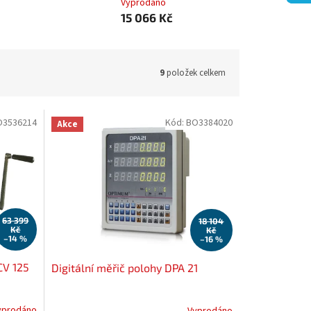
Vyprodáno
15 066 Kč
9
položek celkem
O3536214
Kód:
BO3384020
Akce
63 399
18 104
Kč
Kč
–14 %
–16 %
CV 125
Digitální měřič polohy DPA 21
yprodáno