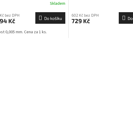
Skladem
 Kč bez DPH
602 Kč bez DPH
Do košíku
Do
094 Kč
729 Kč
st 0,005 mm. Cena za 1 ks.
O
v
l
á
d
a
c
í
p
r
v
k
y
v
ý
p