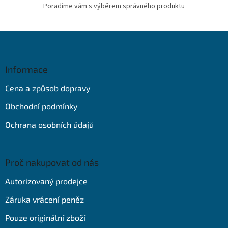
Poradíme vám s výběrem správného produktu
Z
á
p
a
Informace
t
Cena a způsob dopravy
í
Obchodní podmínky
Ochrana osobních údajů
Proč nakupovat od nás
Autorizovaný prodejce
Záruka vrácení peněz
Pouze originální zboží