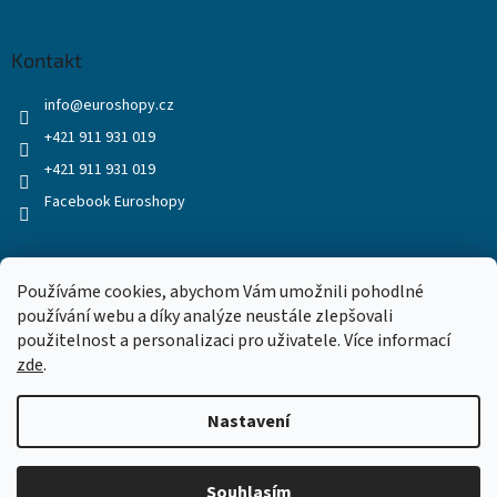
Kontakt
info
@
euroshopy.cz
+421 911 931 019
+421 911 931 019
Facebook Euroshopy
Přijímáme online platby
Používáme cookies, abychom Vám umožnili pohodlné
používání webu a díky analýze neustále zlepšovali
použitelnost a personalizaci pro uživatele. Více informací
zde
.
Nastavení
Vytvořil Shoptet
Souhlasím
Copyright 2026
Euroshopy
. Všechna práva vyhrazena.