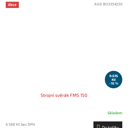
Kód:
BO3354150
Akce
9 575
Kč
–16 %
Strojní svěrák FMS 150
Skladem
6 588 Kč bez DPH
Do košíku