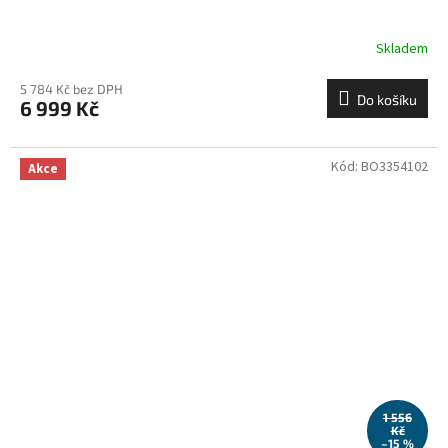
Skladem
5 784 Kč bez DPH
Do košíku
6 999 Kč
Kód:
BO3354102
Akce
1 556
Kč
–15 %