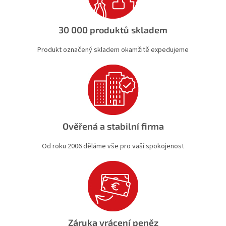
r
v
k
30 000 produktů skladem
y
v
Produkt označený skladem okamžitě expedujeme
ý
p
i
s
u
Ověřená a stabilní firma
Od roku 2006 děláme vše pro vaší spokojenost
Záruka vrácení peněz