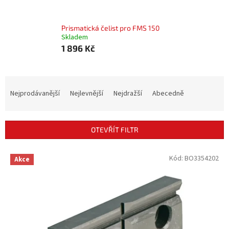
Prismatická čelist pro FMS 150
Skladem
1 896 Kč
Ř
a
Nejprodávanější
Nejlevnější
Nejdražší
Abecedně
z
e
n
OTEVŘÍT FILTR
í
p
V
Kód:
BO3354202
r
Akce
ý
o
p
d
i
u
s
k
p
t
r
ů