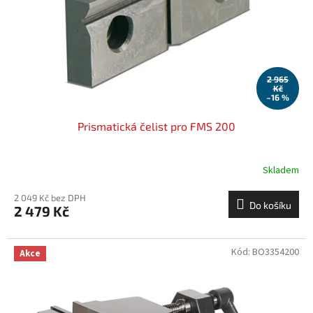
o
d
u
k
t
ů
2 965
Kč
–16 %
Prismatická čelist pro FMS 200
Skladem
2 049 Kč bez DPH
Do košíku
2 479 Kč
Kód:
BO3354200
Akce