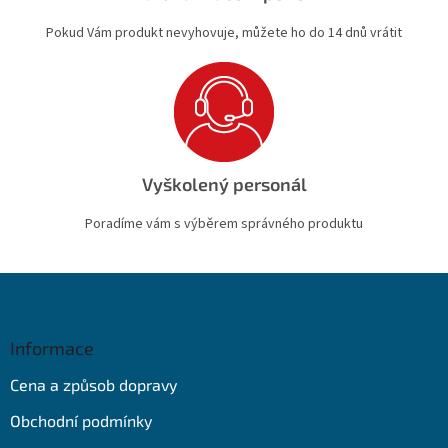
Pokud Vám produkt nevyhovuje, můžete ho do 14 dnů vrátit
Vyškolený personál
Poradíme vám s výběrem správného produktu
Z
á
p
a
Informace
t
Cena a způsob dopravy
í
Obchodní podmínky