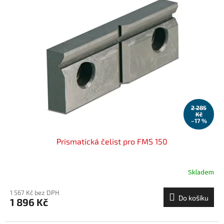
2 285
Kč
–17 %
Prismatická čelist pro FMS 150
Skladem
1 567 Kč bez DPH
Do košíku
1 896 Kč