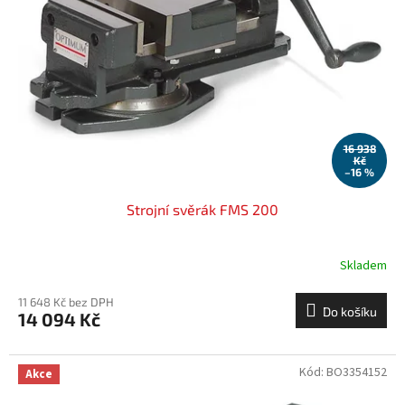
16 938
Kč
–16 %
Strojní svěrák FMS 200
Skladem
11 648 Kč bez DPH
Do košíku
14 094 Kč
Kód:
BO3354152
Akce