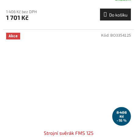
1 406 Kč bez DPH
Do košíku
1 701 Kč
Kód:
BO3354125
Akce
8 408
Kč
–16 %
Strojní svěrák FMS 125