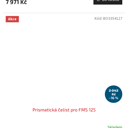
7 971 Kč
Kód:
BO3354127
Akce
2 042
Kč
–16 %
Prismatická čelist pro FMS 125
Skladem