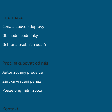
Z
á
p
a
Informace
t
Cena a způsob dopravy
í
Obchodní podmínky
Ochrana osobních údajů
Proč nakupovat od nás
Autorizovaný prodejce
Záruka vrácení peněz
Pouze originální zboží
Kontakt