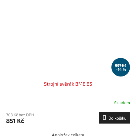
997 Kč
–14 %
Strojní svěrák BME 85
Skladem
703 Kč bez DPH
Do košíku
851 Kč
4
položek celkem