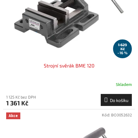
1 629
Kč
–16 %
Strojní svěrák BME 120
Skladem
1 125 Kč bez DPH
Do košíku
1 361 Kč
Kód:
BO3052632
Akce