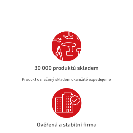
O
v
l
á
d
a
c
í
p
r
v
k
30 000 produktů skladem
y
v
Produkt označený skladem okamžitě expedujeme
ý
p
i
s
u
Ověřená a stabilní firma