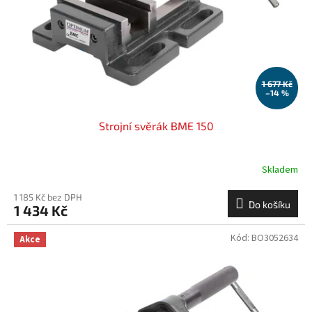
o
d
u
k
t
ů
1 677 Kč
–14 %
Strojní svěrák BME 150
Skladem
1 185 Kč bez DPH
Do košíku
1 434 Kč
Kód:
BO3052634
Akce