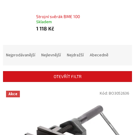
Strojní svěrák BME 100
Skladem
1 118 Kč
Ř
a
Nejprodávanější
Nejlevnější
Nejdražší
Abecedně
z
e
n
OTEVŘÍT FILTR
í
p
V
Kód:
BO3052636
r
Akce
ý
o
p
d
i
u
s
k
p
t
r
ů