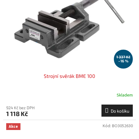
1 337 Kč
–16 %
Strojní svěrák BME 100
Skladem
924 Kč bez DPH
Do košíku
1 118 Kč
Kód:
BO3052630
Akce