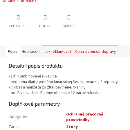
Detailní informace
ZEPTAT SE
HLÍDAT
SDÍLET
Popis
Hodnocení
Jak reklamovat
Cena a způsob dopravy
Detailní popis produktu
- 10” Kombinované rukavice
- nedelená dlaň z jedného kusu silnej šedej hovädzej štiepenky
- chrbát a manžeta zo žltej bavlnenej tkaniny
- podšívka v dlani. Balenie obsahuje 12 párov rukavíc.
Doplňkové parametry
Ochranné pracovné
Kategorie
:
prostriedky
Záruka
:
2 roky