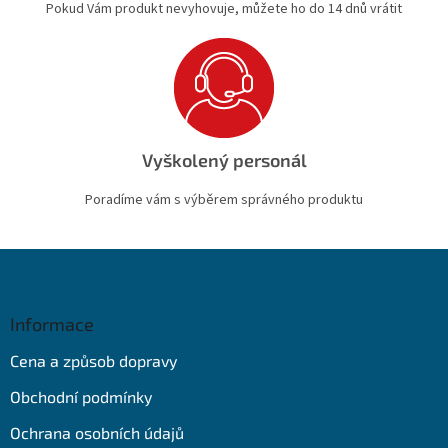
Pokud Vám produkt nevyhovuje, můžete ho do 14 dnů vrátit
Vyškolený personál
Poradíme vám s výběrem správného produktu
Z
á
p
a
Informace
t
Cena a způsob dopravy
í
Obchodní podmínky
Ochrana osobních údajů