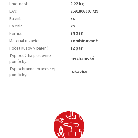
Hmotnost
:
0.22 kg
EAN
:
8591806003729
Balení
:
ks
Balenie
:
ks
Norma
:
EN 388
Materiál rukavíc
:
kombinované
Počet kusov v balení
:
12 par
Typ použitia pracovnej
mechanické
pomôcky
:
Typ ochrannej pracovnej
rukavice
pomôcky
: