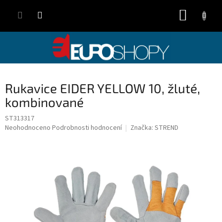
Přejít
NÁKUP
na
obsah
KOŠÍK
Rukavice EIDER YELLOW 10, žluté,
kombinované
ST313317
Průměrné
Neohodnoceno
Podrobnosti hodnocení
Značka:
STREND
hodnocení
produktu
je
0,0
z
5
hvězdiček.