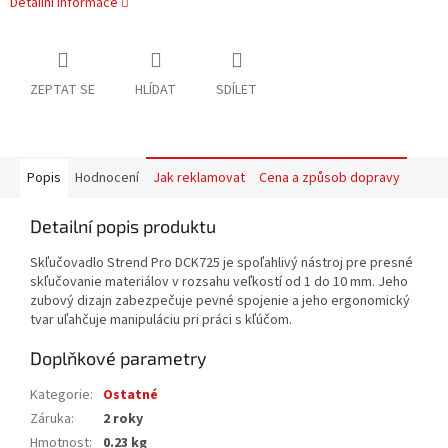
Detailní informace
ZEPTAT SE
HLÍDAT
SDÍLET
Popis
Hodnocení
Jak reklamovat
Cena a způsob dopravy
Detailní popis produktu
Skľučovadlo Strend Pro DCK725 je spoľahlivý nástroj pre presné
skľučovanie materiálov v rozsahu veľkostí od 1 do 10 mm. Jeho
zubový dizajn zabezpečuje pevné spojenie a jeho ergonomický
tvar uľahčuje manipuláciu pri práci s kľúčom.
Doplňkové parametry
Kategorie
:
Ostatné
Záruka
:
2 roky
Hmotnost
:
0.23 kg