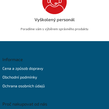
Vyškolený personál
Poradíme vám s výběrem správného produktu
Z
á
p
a
Informace
t
Cena a způsob dopravy
í
Obchodní podmínky
Ochrana osobních údajů
Proč nakupovat od nás