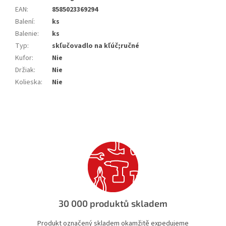
EAN
:
8585023369294
Balení
:
ks
Balenie
:
ks
Typ
:
skľučovadlo na kľúč;ručné
Kufor
:
Nie
Držiak
:
Nie
Kolieska
:
Nie
30 000 produktů skladem
Produkt označený skladem okamžitě expedujeme