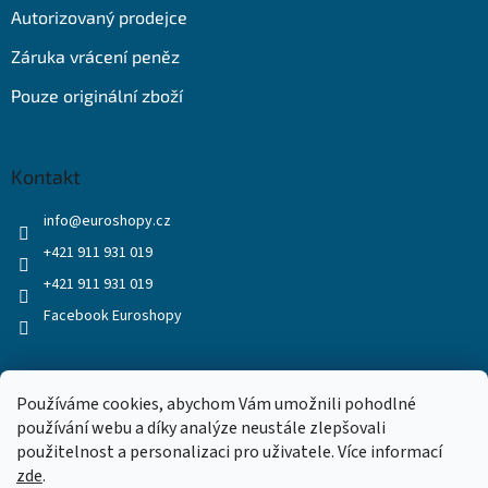
Autorizovaný prodejce
Záruka vrácení peněz
Pouze originální zboží
Kontakt
info
@
euroshopy.cz
+421 911 931 019
+421 911 931 019
Facebook Euroshopy
Přijímáme online platby
Používáme cookies, abychom Vám umožnili pohodlné
používání webu a díky analýze neustále zlepšovali
použitelnost a personalizaci pro uživatele. Více informací
zde
.