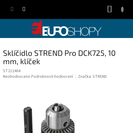
Přejít
NÁKUP
na
obsah
KOŠÍK
Sklíčidlo STREND Pro DCK725, 10
mm, klíček
ST212464
Průměrné
Neohodnoceno
Podrobnosti hodnocení
Značka:
STREND
hodnocení
produktu
je
0,0
z
5
hvězdiček.