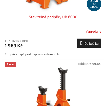
ů
2 358
Kč
–16 %
Stavitelné podpěry UB 6000
Vyprodáno
1 627 Kč bez DPH
Do košíku
1 969 Kč
Podpěry např. pod nápravu automobilu.
Kód:
BO6201300
Akce