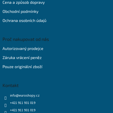
Cena a způsob dopravy
í
Obchodní podmínky
Ochrana osobních údajů
Proč nakupovat od nás
Autorizovaný prodejce
Záruka vrácení peněz
Pouze originální zboží
Kontakt
info
@
euroshopy.cz
+421 911 931 019
+421 911 931 019