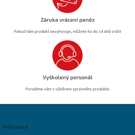
Záruka vrácení peněz
Pokud Vám produkt nevyhovuje, můžete ho do 14 dnů vrátit
Vyškolený personál
Poradíme vám s výběrem správného produktu
Z
á
p
a
Informace
t