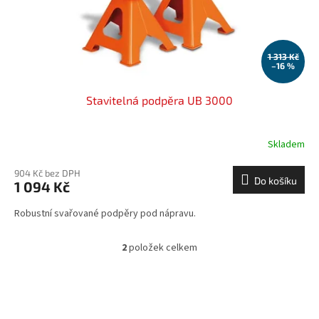
1 313 Kč
–16 %
Stavitelná podpěra UB 3000
Skladem
904 Kč bez DPH
Do košíku
1 094 Kč
Robustní svařované podpěry pod nápravu.
2
položek celkem
O
v
l
á
d