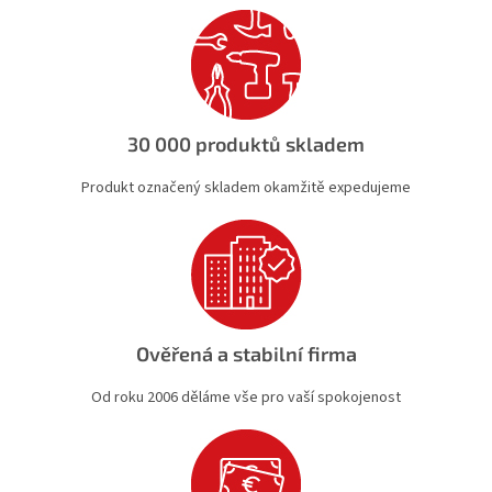
a
c
í
p
r
v
k
30 000 produktů skladem
y
v
Produkt označený skladem okamžitě expedujeme
ý
p
i
s
u
Ověřená a stabilní firma
Od roku 2006 děláme vše pro vaší spokojenost