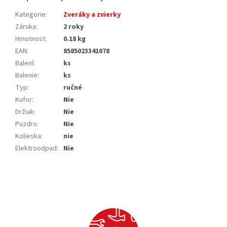
Kategorie
:
Zveráky a zvierky
Záruka
:
2 roky
Hmotnost
:
0.18 kg
EAN
:
8585023341078
Balení
:
ks
Balenie
:
ks
Typ
:
ručné
Kufor
:
Nie
Držiak
:
Nie
Puzdro
:
Nie
Kolieska
:
nie
Elektroodpad
:
Nie