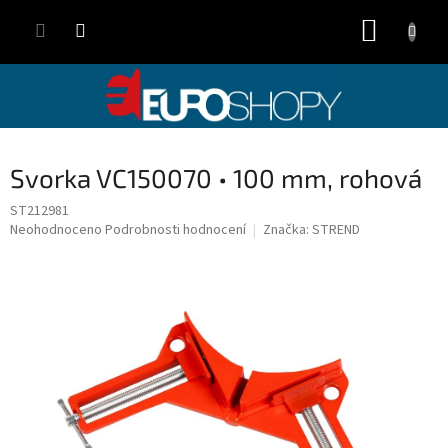
Přejít
NÁKUP
na
obsah
KOŠÍK
Svorka VC150070 • 100 mm, rohová
ST212981
Průměrné
Neohodnoceno
Podrobnosti hodnocení
Značka:
STREND
hodnocení
produktu
je
0,0
z
5
hvězdiček.