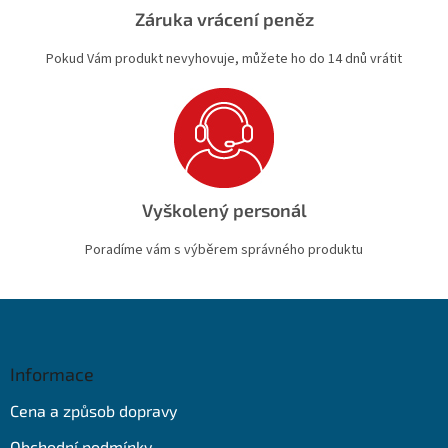
Záruka vrácení peněz
Pokud Vám produkt nevyhovuje, můžete ho do 14 dnů vrátit
Vyškolený personál
Poradíme vám s výběrem správného produktu
Z
á
p
a
Informace
t
Cena a způsob dopravy
í
Obchodní podmínky