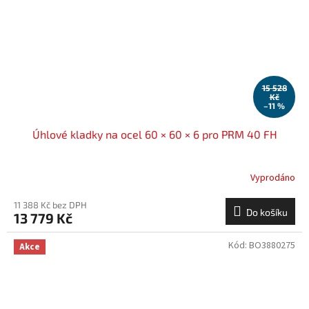
15 528
Kč
–11 %
Úhlové kladky na ocel 60 × 60 × 6 pro PRM 40 FH
Vyprodáno
11 388 Kč bez DPH
Do košíku
13 779 Kč
Kód:
BO3880275
Akce