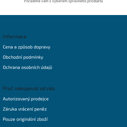
Poradíme vám s výběrem správného produktu
Z
á
p
a
Informace
t
Cena a způsob dopravy
í
Obchodní podmínky
Ochrana osobních údajů
Proč nakupovat od nás
Autorizovaný prodejce
Záruka vrácení peněz
Pouze originální zboží