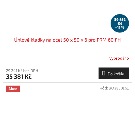
39 852
Kč
–11 %
Úhlové kladky na ocel 50 x 50 x 6 pro PRM 60 FH
Vyprodáno
29 241 Kč bez DPH
Do košíku
35 381 Kč
Kód:
BO3880161
Akce