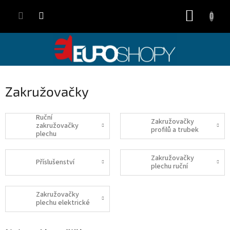
Přejít
NÁKUP
na
obsah
KOŠÍK
Zakružovačky
Ruční
Zakružovačky
zakružovačky
profilů a trubek
plechu
Zakružovačky
Příslušenství
plechu ruční
Zakružovačky
plechu elektrické