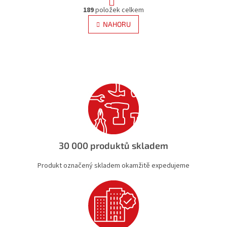
O
r
189
položek celkem
v
á
l
NAHORU
n
á
k
d
o
v
a
á
c
n
í
í
p
r
v
k
y
v
ý
30 000 produktů skladem
p
i
Produkt označený skladem okamžitě expedujeme
s
u