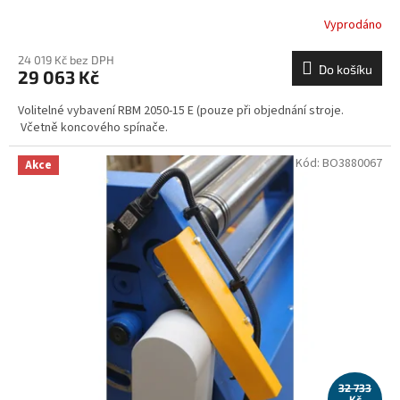
Vyprodáno
24 019 Kč bez DPH
Do košíku
29 063 Kč
Volitelné vybavení RBM 2050-15 E (pouze při objednání stroje.
Včetně koncového spínače.
Kód:
BO3880067
Akce
32 733
Kč