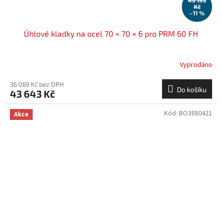
49 159
Kč
–11 %
Úhlové kladky na ocel 70 × 70 × 6 pro PRM 60 FH
Vyprodáno
36 069 Kč bez DPH
Do košíku
43 643 Kč
Kód:
BO3880421
Akce