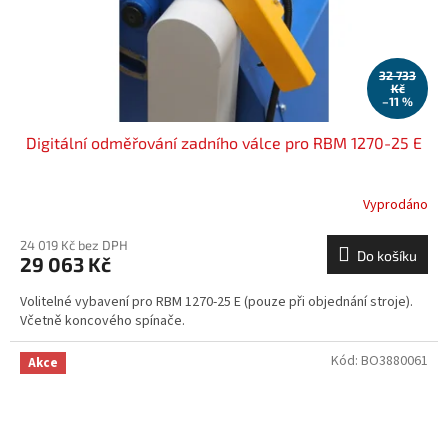
32 733
Kč
–11 %
Digitální odměřování zadního válce pro RBM 1270-25 E
Vyprodáno
24 019 Kč bez DPH
Do košíku
29 063 Kč
Volitelné vybavení pro RBM 1270-25 E (pouze při objednání stroje).
Včetně koncového spínače.
Kód:
BO3880061
Akce