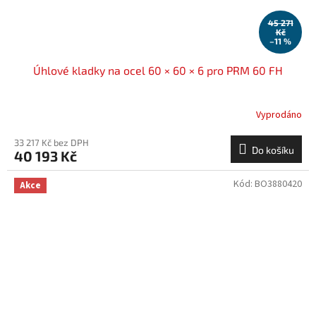
45 271
Kč
–11 %
Úhlové kladky na ocel 60 × 60 × 6 pro PRM 60 FH
Vyprodáno
33 217 Kč bez DPH
Do košíku
40 193 Kč
Kód:
BO3880420
Akce