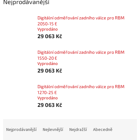
Nejprodávanější
Digitální odměřování zadního válce pro RBM
2050-15 E
Vyprodáno
29 063 Kč
Digitální odměřování zadního válce pro RBM
1550-20 E
Vyprodáno
29 063 Kč
Digitální odměřování zadního válce pro RBM
1270-25 E
Vyprodáno
29 063 Kč
Ř
a
Nejprodávanější
Nejlevnější
Nejdražší
Abecedně
z