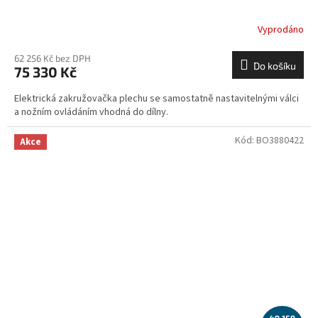
Vyprodáno
62 256 Kč bez DPH
Do košíku
75 330 Kč
Elektrická zakružovačka plechu se samostatně nastavitelnými válci
a nožním ovládáním vhodná do dílny.
Kód:
BO3880422
Akce