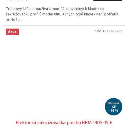
Trubkový klíč se používá k montáži stavitelných kladek na
zakružovačku profilů model 080. U jiných typů kladek není potřeba,
protože...
Kód:
BO3781305
Akce
90 567
Kč
–16 %
Elektrická zakružovačka plechu RBM 1305-15 E