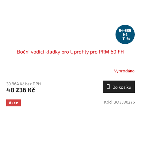
54 335
Kč
–11 %
Boční vodicí kladky pro L profily pro PRM 60 FH
Vyprodáno
39 864 Kč bez DPH
Do košíku
48 236 Kč
Kód:
BO3880276
Akce