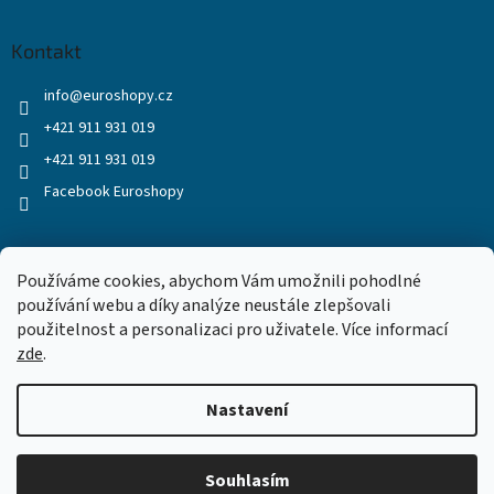
Kontakt
info
@
euroshopy.cz
+421 911 931 019
+421 911 931 019
Facebook Euroshopy
Přijímáme online platby
Používáme cookies, abychom Vám umožnili pohodlné
používání webu a díky analýze neustále zlepšovali
použitelnost a personalizaci pro uživatele. Více informací
zde
.
Nastavení
Vytvořil Shoptet
Souhlasím
Copyright 2026
Euroshopy
. Všechna práva vyhrazena.