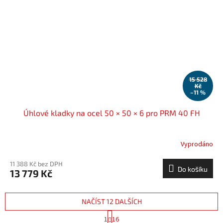
15 528
Kč
–11 %
Úhlové kladky na ocel 50 × 50 × 6 pro PRM 40 FH
Vyprodáno
11 388 Kč bez DPH
Do košíku
13 779 Kč
NAČÍST 12 DALŠÍCH
S
1
16
t