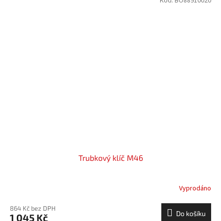
Kód:
BO88910020
Trubkový klíč M46
Vyprodáno
864 Kč bez DPH
Do košíku
1 045 Kč