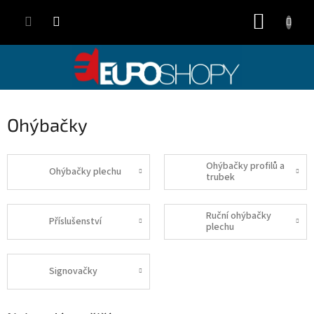
Přejít
NÁKUP
na
obsah
KOŠÍK
Ohýbačky
Ohýbačky profilů a
Ohýbačky plechu
trubek
Ruční ohýbačky
Příslušenství
plechu
Signovačky