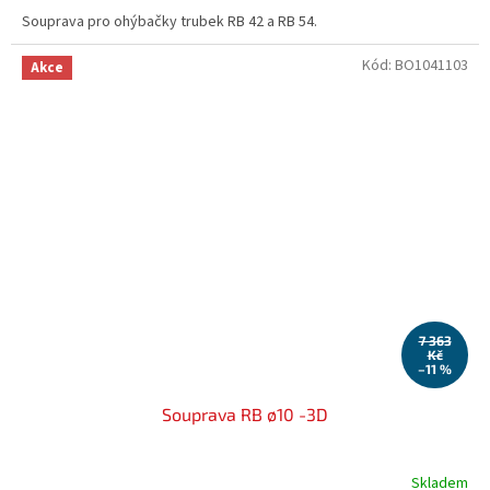
Souprava pro ohýbačky trubek RB 42 a RB 54.
Kód:
BO1041103
Akce
7 363
Kč
–11 %
Souprava RB ø10 -3D
Skladem