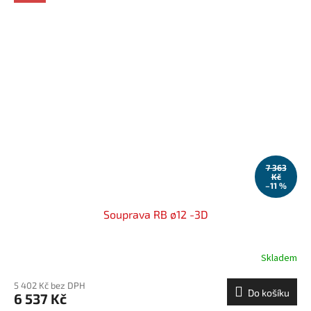
7 363
Kč
–11 %
Souprava RB ø12 -3D
Skladem
5 402 Kč bez DPH
Do košíku
6 537 Kč