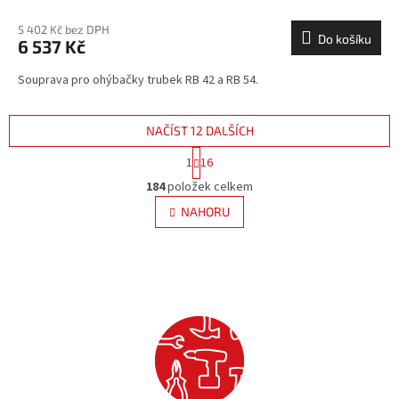
5 402 Kč bez DPH
Do košíku
6 537 Kč
Souprava pro ohýbačky trubek RB 42 a RB 54.
NAČÍST 12 DALŠÍCH
S
1
16
t
O
r
184
položek celkem
v
á
l
NAHORU
n
á
k
d
o
v
a
á
c
n
í
í
p
r
v
k
y
v