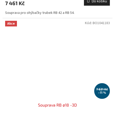
Do košíku
7 461 Kč
Souprava pro ohýbačky trubek RB 42 a RB 54.
Kód:
BO1041183
Akce
7 631 Kč
–11 %
Souprava RB ø18 -3D