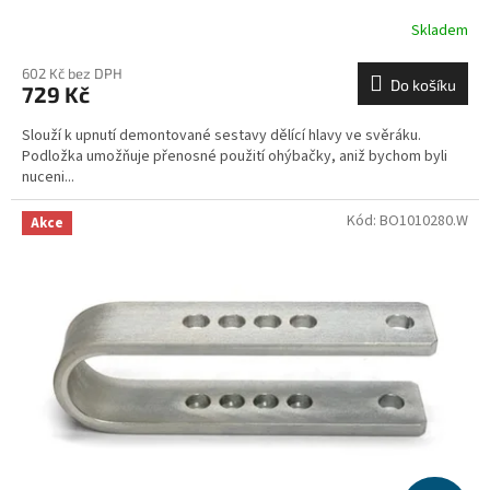
Skladem
602 Kč bez DPH
Do košíku
729 Kč
Slouží k upnutí demontované sestavy dělící hlavy ve svěráku.
Podložka umožňuje přenosné použití ohýbačky, aniž bychom byli
nuceni...
Kód:
BO1010280.W
Akce