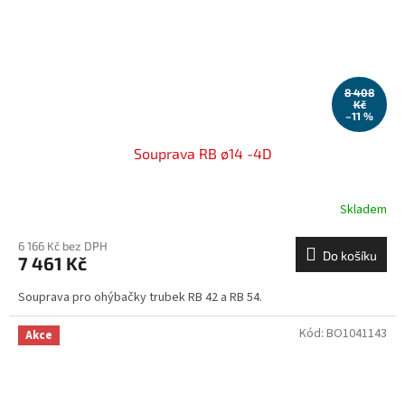
8 408
Kč
–11 %
Souprava RB ø14 -4D
Skladem
6 166 Kč bez DPH
Do košíku
7 461 Kč
Souprava pro ohýbačky trubek RB 42 a RB 54.
Kód:
BO1041143
Akce