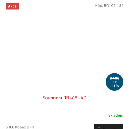
Kód:
BO1041184
Akce
8 408
Kč
–11 %
Souprava RB ø18 -4D
Skladem
6 166 Kč bez DPH