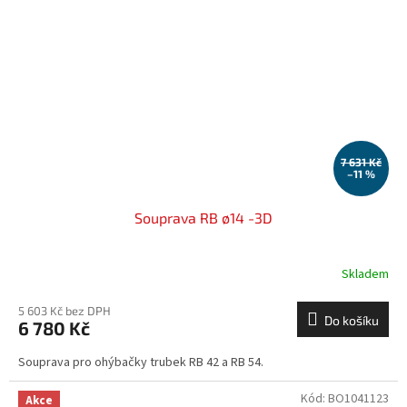
7 631 Kč
–11 %
Souprava RB ø14 -3D
Skladem
5 603 Kč bez DPH
Do košíku
6 780 Kč
Souprava pro ohýbačky trubek RB 42 a RB 54.
Kód:
BO1041123
Akce