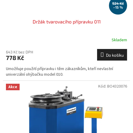
924 Kč
–15 %
Držák tvarovacího přípravku 011
Skladem
643 Kč bez DPH
Do košíku
778 Kč
Umožňuje použití přípravku i těm zákazníkům, kteří nevlastní
univerzální ohýbačku model 010.
Kód:
BO4320076
Akce