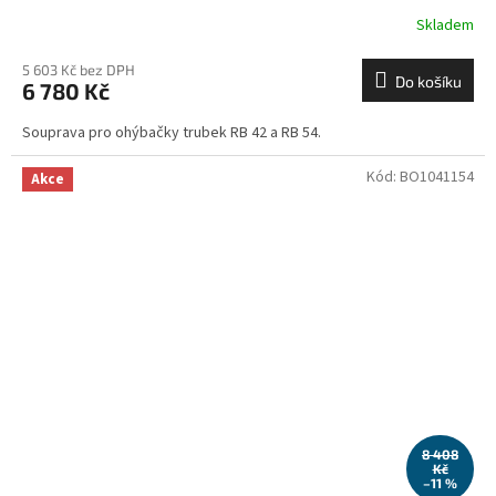
Skladem
5 603 Kč bez DPH
Do košíku
6 780 Kč
Souprava pro ohýbačky trubek RB 42 a RB 54.
Kód:
BO1041154
Akce
8 408
Kč
–11 %