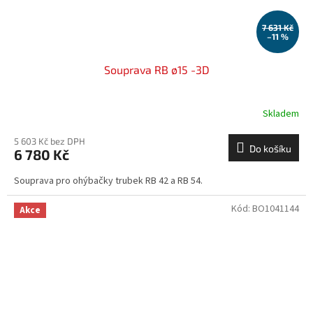
7 631 Kč
–11 %
Souprava RB ø15 -3D
Skladem
5 603 Kč bez DPH
Do košíku
6 780 Kč
Souprava pro ohýbačky trubek RB 42 a RB 54.
Kód:
BO1041144
Akce