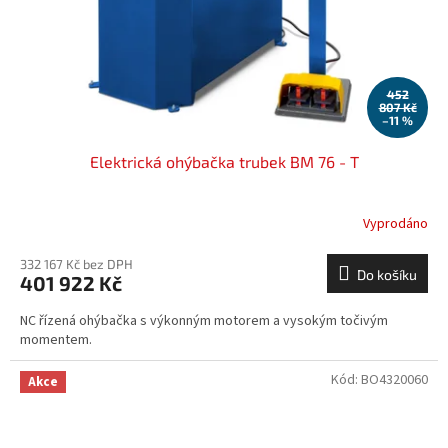
452
807 Kč
–11 %
Elektrická ohýbačka trubek BM 76 - T
Vyprodáno
332 167 Kč bez DPH
Do košíku
401 922 Kč
NC řízená ohýbačka s výkonným motorem a vysokým točivým
momentem.
Kód:
BO4320060
Akce