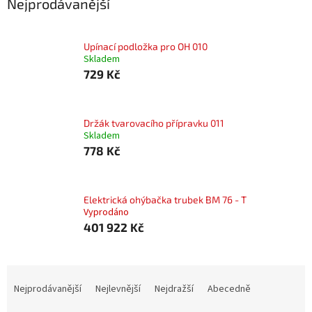
Nejprodávanější
Upínací podložka pro OH 010
Skladem
729 Kč
Držák tvarovacího přípravku 011
Skladem
778 Kč
Elektrická ohýbačka trubek BM 76 - T
Vyprodáno
401 922 Kč
Ř
a
Nejprodávanější
Nejlevnější
Nejdražší
Abecedně
z