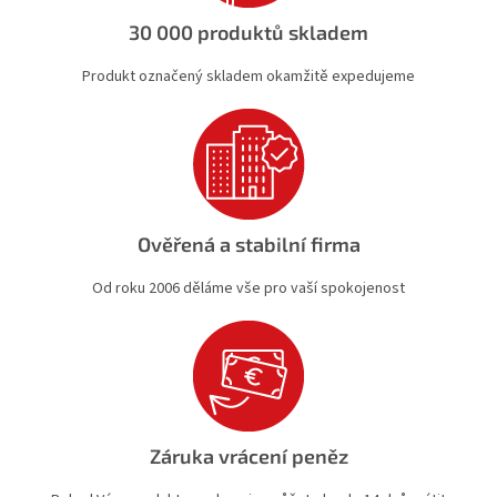
ý
30 000 produktů skladem
p
i
Produkt označený skladem okamžitě expedujeme
s
u
Ověřená a stabilní firma
Od roku 2006 děláme vše pro vaší spokojenost
Záruka vrácení peněz