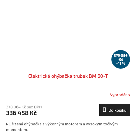
379 056
Kč
–11 %
Elektrická ohýbačka trubek BM 60-T
Vyprodáno
278 064 Kč bez DPH
Do košíku
336 458 Kč
NC řízená ohýbačka s výkonným motorem a vysokým točivým
momentem.