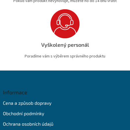
Pokud Vám produkt nevyhovuje, můžete ho do 14 dnů vrátit
Vyškolený personál
Poradíme vám s výběrem správného produktu
Z
á
p
a
Informace
t
Cena a způsob dopravy
í
Obchodní podmínky
Ochrana osobních údajů