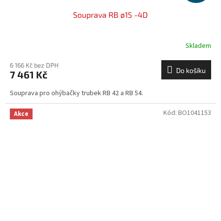
Souprava RB ø15 -4D
Skladem
6 166 Kč bez DPH
Do košíku
7 461 Kč
Souprava pro ohýbačky trubek RB 42 a RB 54.
Kód:
BO1041153
Akce