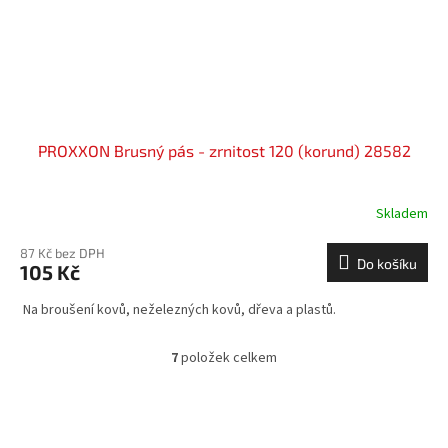
PROXXON Brusný pás - zrnitost 120 (korund) 28582
Skladem
87 Kč bez DPH
Do košíku
105 Kč
Na broušení kovů, neželezných kovů, dřeva a plastů.
7
položek celkem
O
v
l
á
d