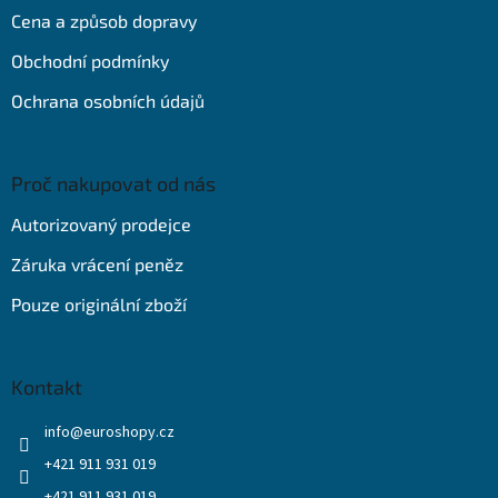
t
Cena a způsob dopravy
í
Obchodní podmínky
Ochrana osobních údajů
Proč nakupovat od nás
Autorizovaný prodejce
Záruka vrácení peněz
Pouze originální zboží
Kontakt
info
@
euroshopy.cz
+421 911 931 019
+421 911 931 019