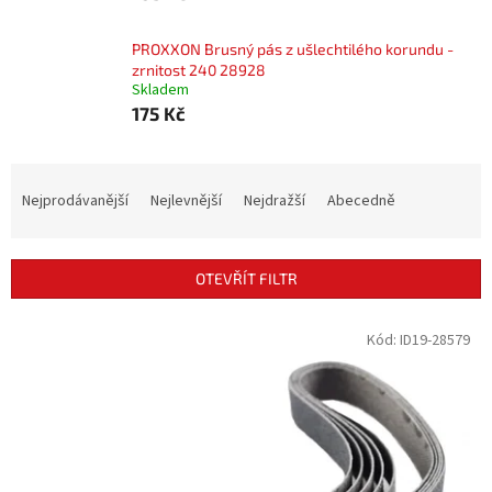
PROXXON Brusný pás z ušlechtilého korundu -
zrnitost 240 28928
Skladem
175 Kč
Ř
a
Nejprodávanější
Nejlevnější
Nejdražší
Abecedně
z
e
n
OTEVŘÍT FILTR
í
p
V
Kód:
ID19-28579
r
ý
o
p
d
i
u
s
k
p
t
r
ů