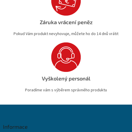
Záruka vrácení peněz
Pokud Vám produkt nevyhovuje, můžete ho do 14 dnů vrátit
Vyškolený personál
Poradíme vám s výběrem správného produktu
Z
á
p
a
Informace