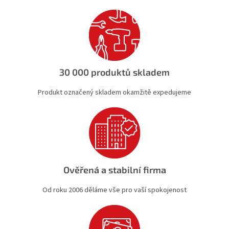
a
c
í
p
r
v
k
30 000 produktů skladem
y
v
Produkt označený skladem okamžitě expedujeme
ý
p
i
s
u
Ověřená a stabilní firma
Od roku 2006 děláme vše pro vaší spokojenost