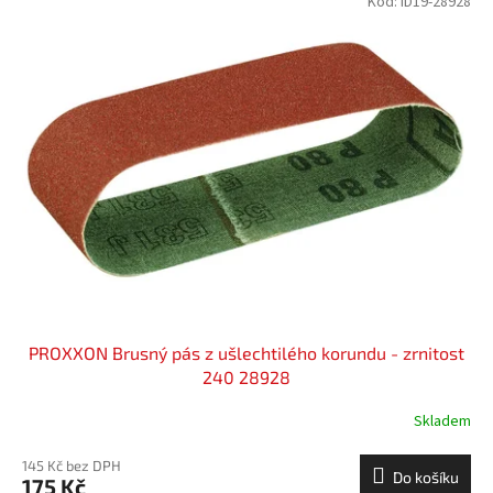
Kód:
ID19-28928
PROXXON Brusný pás z ušlechtilého korundu - zrnitost
240 28928
Skladem
145 Kč bez DPH
Do košíku
175 Kč