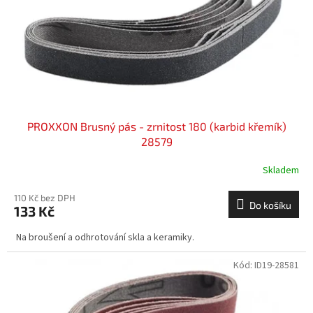
o
d
u
k
t
ů
PROXXON Brusný pás - zrnitost 180 (karbid křemík)
28579
Skladem
110 Kč bez DPH
Do košíku
133 Kč
Na broušení a odhrotování skla a keramiky.
Kód:
ID19-28581