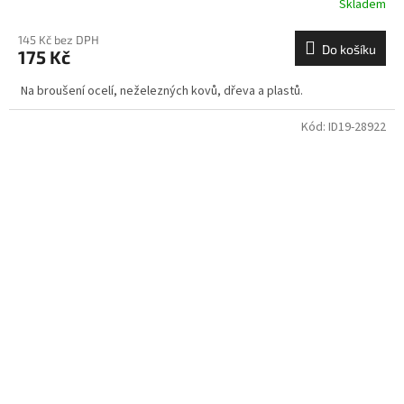
Skladem
145 Kč bez DPH
Do košíku
175 Kč
Na broušení ocelí, neželezných kovů, dřeva a plastů.
Kód:
ID19-28922