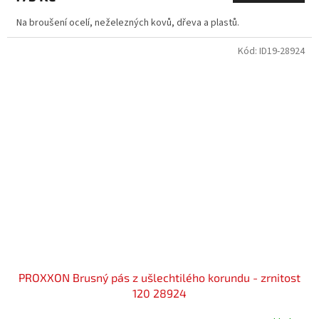
Na broušení ocelí, neželezných kovů, dřeva a plastů.
Kód:
ID19-28924
PROXXON Brusný pás z ušlechtilého korundu - zrnitost
120 28924