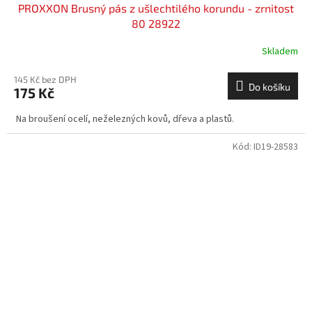
PROXXON Brusný pás z ušlechtilého korundu - zrnitost
80 28922
Skladem
145 Kč bez DPH
Do košíku
175 Kč
Na broušení ocelí, neželezných kovů, dřeva a plastů.
Kód:
ID19-28583