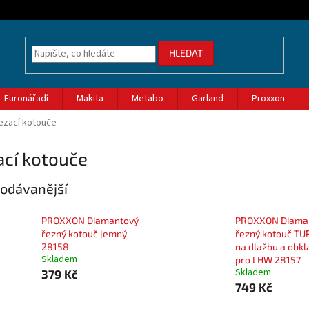
HLEDAT
Euronářadí
Makita
Metabo
Garland
Proxxon
ezací kotouče
ací kotouče
odávanější
PROXXON Diamantový
PROXXON Diama
řezný kotouč jemný
řezný kotouč T
28158
na dlažbu a obkl
Skladem
pro LHW 28157
Skladem
379 Kč
749 Kč