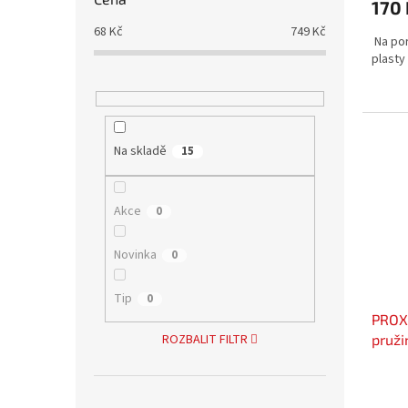
170 
68
Kč
749
Kč
Na por
plasty
Na skladě
15
Akce
0
Novinka
0
Tip
0
PROXX
pruži
ROZBALIT FILTR
slevo