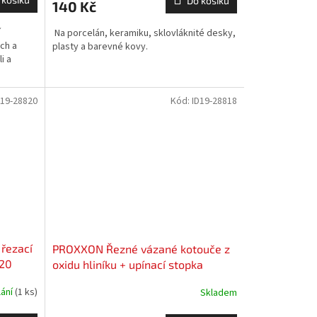
Do košíku
140 Kč
í
Na porcelán, keramiku, sklovláknité desky,
ch a
plasty a barevné kovy.
i a
D19-28820
Kód:
ID19-28818
řezací
PROXXON Řezné vázané kotouče z
820
oxidu hliníku + upínací stopka
28818
VOUCHER - slevový kupón
lání
(1 ks)
Skladem