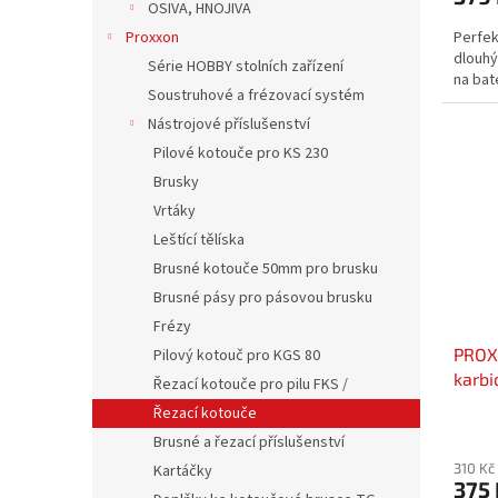
OSIVA, HNOJIVA
Perfek
Proxxon
dlouhý
Série HOBBY stolních zařízení
na bat
Soustruhové a frézovací systém
Nástrojové příslušenství
Pilové kotouče pro KS 230
Brusky
Vrtáky
Leštící tělíska
Brusné kotouče 50mm pro brusku
Brusné pásy pro pásovou brusku
Frézy
PROX
Pilový kotouč pro KGS 80
karb
Řezací kotouče pro pilu FKS /
Řezací kotouče
Brusné a řezací příslušenství
310 Kč
Kartáčky
375 