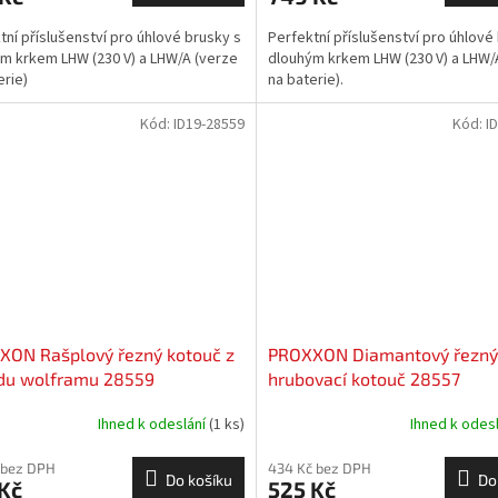
tní příslušenství pro úhlové brusky s
Perfektní příslušenství pro úhlové
m krkem LHW (230 V) a LHW/A (verze
dlouhým krkem LHW (230 V) a LHW/
erie)
na baterie).
Kód:
ID19-28559
Kód:
I
XON Rašplový řezný kotouč z
PROXXON Diamantový řezný
idu wolframu 28559
hrubovací kotouč 28557
Ihned k odeslání
(1 ks)
Ihned k odes
 bez DPH
434 Kč bez DPH
Do košíku
Do
Kč
525 Kč