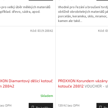
 pro velký úběr měkkých materiálů
Vhodné pro řezání a broušení tvrd
apříklad. dřevo, sádra, apod.
obtížně obrobitelných materiálů ja
porcelán, keramika, sklo, mramor,
kamen ale také...
Kód:
ID19-28842
Kód:
I
XON Diamantový dělicí kotouč
PROXXON Korundem vázány 
 28842
kotouče 28812
VOUCHER - s
kupón
Skladem
 bez DPH
139 Kč bez DPH
Do košíku
Do