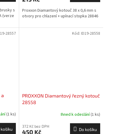
 brusky s
Proxxon Diamantový kotouč 38 x 0,6 mm s
A (verze
otvory pro chlazení + upínací stopka 28846
D19-28557
Kód:
ID19-28558
 a
PROXXON Diamantový řezný kotouč
28558
lání
(1 ks)
Ihned k odeslání
(1 ks)
372 Kč bez DPH
 košíku
Do košíku
450 Kč