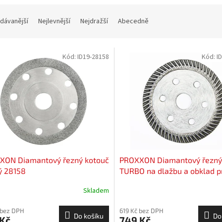
dávanější
Nejlevnější
Nejdražší
Abecedně
Kód:
ID19-28158
Kód:
I
XON Diamantový řezný kotouč
PROXXON Diamantový řezný
ý 28158
TURBO na dlažbu a obklad 
28157
Skladem
 bez DPH
619 Kč bez DPH
Do košíku
Do
 Kč
749 Kč