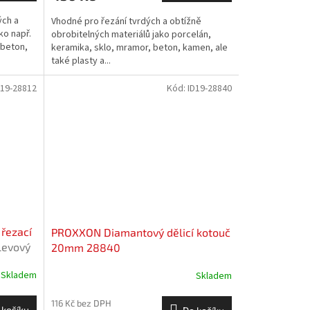
ých a
Vhodné pro řezání tvrdých a obtížně
ko např.
obrobitelných materiálů jako porcelán,
 beton,
keramika, sklo, mramor, beton, kamen, ale
také plasty a...
D19-28812
Kód:
ID19-28840
řezací
PROXXON Diamantový dělicí kotouč
levový
20mm 28840
Skladem
Skladem
116 Kč bez DPH
 košíku