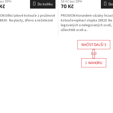
bez DPH
58 Kč bez DPH
Do košíku
Do
Kč
70 Kč
N Dělicí pilové kotouče z pružinové
PROXXON Korundem vázány řezac
28830. Na plasty, dřevo a neželezné
kotouče+upínací stopka 28820. Na 
legovaných a nelegovaných ocelí,
ušlechtilé oceli a...
NAČÍST DALŠÍ 3
S
1
2
O
t
r
v
NAHORU
á
l
n
á
k
d
o
a
v
c
á
í
n
p
í
r
v
k