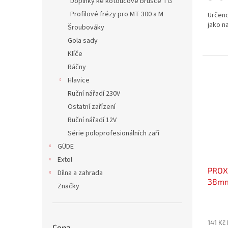
Doplňky ke kotoučové brusce TG
Profilové frézy pro MT 300 a M
Určeno
jako n
Šroubováky
Gola sady
Klíče
Ráčny
Hlavice
Ruční nářadí 230V
Ostatní zařízení
Ruční nářadí 12V
Série poloprofesionálních zaří
GÜDE
Extol
PROX
Dílna a zahrada
38mm
Značky
141 Kč
Cena