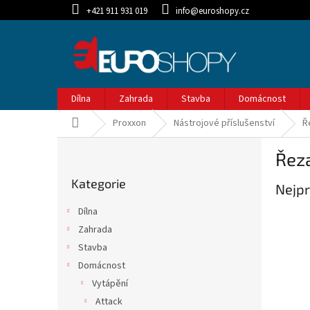
Přejít
+421 911 931 019
info@euroshopy.cz
na
obsah
Dílna
Zahrada
Stavba
Domácnost
Domů
Proxxon
Nástrojové příslušenství
Ř
P
Řez
o
Přeskočit
s
Kategorie
kategorie
Nejpr
t
r
Dílna
a
Zahrada
n
Stavba
n
í
Domácnost
p
Vytápění
a
Attack