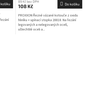
89 Kč bez DPH
 košíku
Do košíku
108 Kč
í
PROXXON Řezné vázané kotouče z oxidu
řezání
hliníku + upínací stopka 28818. Na řezání
legovaných a nelegovaných ocelí,
ušlechtilé oceli a...