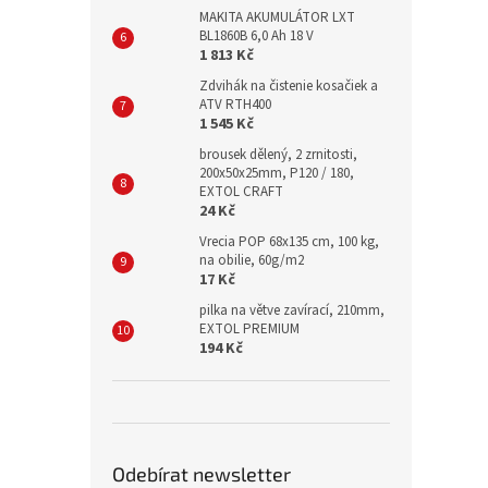
MAKITA AKUMULÁTOR LXT
BL1860B 6,0 Ah 18 V
1 813 Kč
Zdvihák na čistenie kosačiek a
ATV RTH400
1 545 Kč
brousek dělený, 2 zrnitosti,
200x50x25mm, P120 / 180,
EXTOL CRAFT
24 Kč
Vrecia POP 68x135 cm, 100 kg,
na obilie, 60g/m2
17 Kč
pilka na větve zavírací, 210mm,
EXTOL PREMIUM
194 Kč
Odebírat newsletter