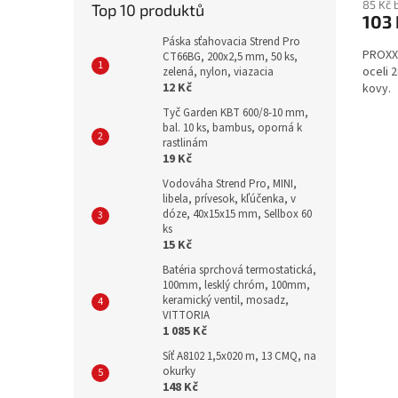
85 Kč 
Top 10 produktů
103 
Páska sťahovacia Strend Pro
PROXXO
CT66BG, 200x2,5 mm, 50 ks,
oceli 
zelená, nylon, viazacia
12 Kč
kovy.
Tyč Garden KBT 600/8-10 mm,
bal. 10 ks, bambus, oporná k
rastlinám
19 Kč
Vodováha Strend Pro, MINI,
libela, prívesok, kľúčenka, v
dóze, 40x15x15 mm, Sellbox 60
ks
15 Kč
Batéria sprchová termostatická,
100mm, lesklý chróm, 100mm,
keramický ventil, mosadz,
VITTORIA
1 085 Kč
Síť A8102 1,5x020 m, 13 CMQ, na
okurky
148 Kč