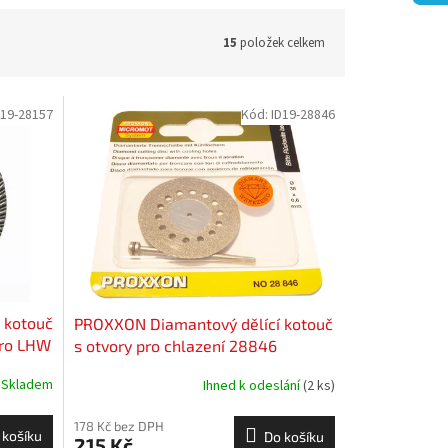
15
položek celkem
D19-28157
Kód:
ID19-28846
 kotouč
PROXXON Diamantový dělící kotouč
pro LHW
s otvory pro chlazení 28846
Skladem
Ihned k odeslání
(2 ks)
178 Kč bez DPH
 košíku
Do košíku
215 Kč