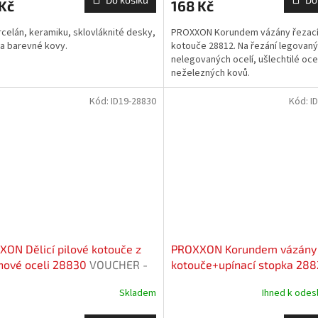
Kč
168 Kč
celán, keramiku, sklovláknité desky,
PROXXON Korundem vázány řezac
 a barevné kovy.
kotouče 28812. Na řezání legovaný
nelegovaných ocelí, ušlechtilé ocel
neželezných kovů.
Kód:
ID19-28830
Kód:
I
ON Dělicí pilové kotouče z
PROXXON Korundem vázány 
nové oceli 28830
VOUCHER -
kotouče+upínací stopka 28
vý kupón
VOUCHER - slevový kupón
Skladem
Ihned k odes