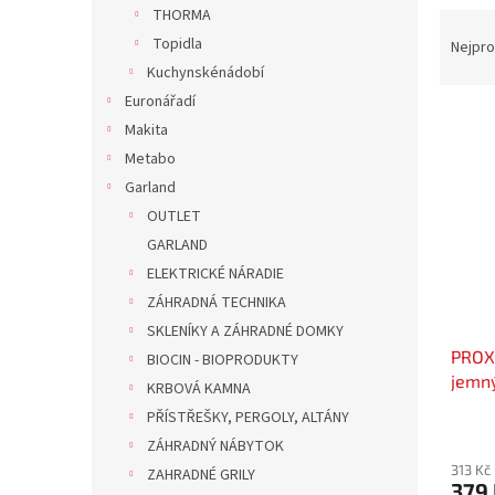
n
THORMA
Ř
e
a
Topidla
Nejpro
l
z
Kuchynskénádobí
e
Euronářadí
V
n
Makita
ý
í
Metabo
p
p
Garland
i
r
s
o
OUTLET
p
d
GARLAND
r
u
ELEKTRICKÉ NÁRADIE
o
k
ZÁHRADNÁ TECHNIKA
d
t
SKLENÍKY A ZÁHRADNÉ DOMKY
u
ů
PROX
k
BIOCIN - BIOPRODUKTY
jemn
t
KRBOVÁ KAMNA
ů
PŘÍSTŘEŠKY, PERGOLY, ALTÁNY
ZÁHRADNÝ NÁBYTOK
313 Kč
ZAHRADNÉ GRILY
379