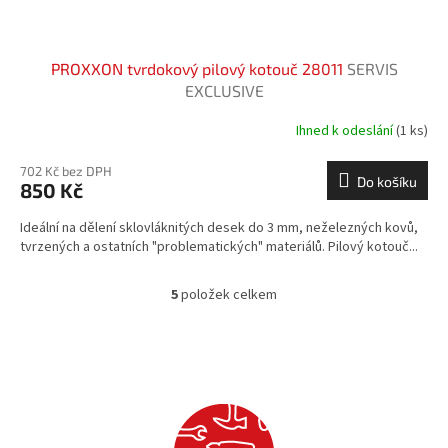
PROXXON tvrdokový pilový kotouč 28011
SERVIS
EXCLUSIVE
Ihned k odeslání
(1 ks)
702 Kč bez DPH
Do košíku
850 Kč
Ideální na dělení sklovláknitých desek do 3 mm, neželezných kovů,
tvrzených a ostatních "problematických" materiálů. Pilový kotouč...
5
položek celkem
O
v
l
á
d
a
c
í