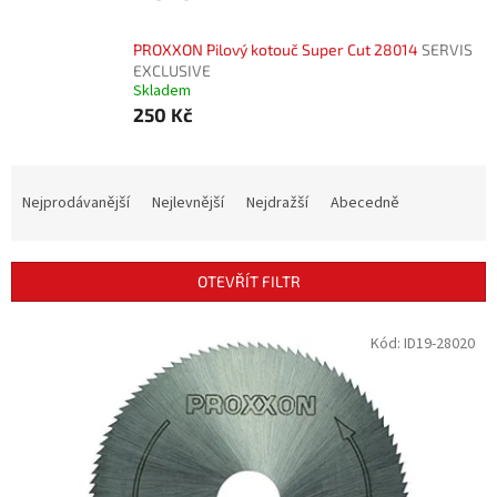
PROXXON Pilový kotouč Super Cut 28014
SERVIS
EXCLUSIVE
Skladem
250 Kč
Ř
a
Nejprodávanější
Nejlevnější
Nejdražší
Abecedně
z
e
n
OTEVŘÍT FILTR
í
p
V
Kód:
ID19-28020
r
ý
o
p
d
i
u
s
k
p
t
r
ů