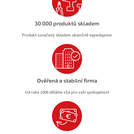
p
r
v
k
30 000 produktů skladem
y
v
Produkt označený skladem okamžitě expedujeme
ý
p
i
s
u
Ověřená a stabilní firma
Od roku 2006 děláme vše pro vaší spokojenost