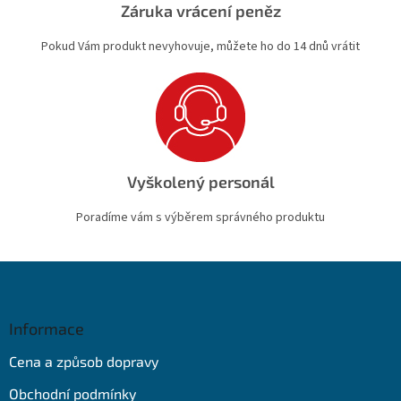
Záruka vrácení peněz
Pokud Vám produkt nevyhovuje, můžete ho do 14 dnů vrátit
Vyškolený personál
Poradíme vám s výběrem správného produktu
Z
á
p
a
Informace
t
Cena a způsob dopravy
í
Obchodní podmínky