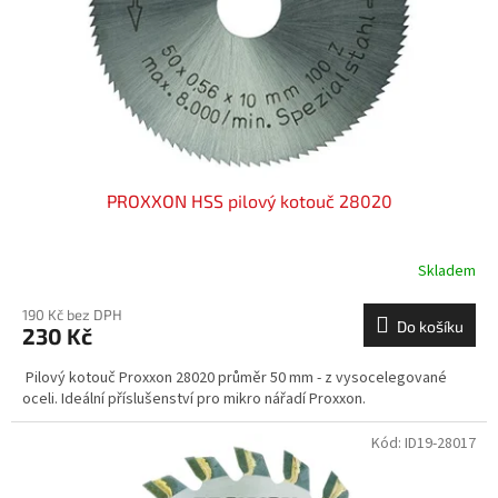
o
d
u
k
t
ů
PROXXON HSS pilový kotouč 28020
Skladem
190 Kč bez DPH
Do košíku
230 Kč
Pilový kotouč Proxxon 28020 průměr 50 mm - z vysocelegované
oceli. Ideální příslušenství pro mikro nářadí Proxxon.
Kód:
ID19-28017