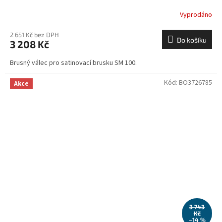
Vyprodáno
2 651 Kč bez DPH
Do košíku
3 208 Kč
Brusný válec pro satinovací brusku SM 100.
Kód:
BO3726785
Akce
3 743
Kč
–14 %