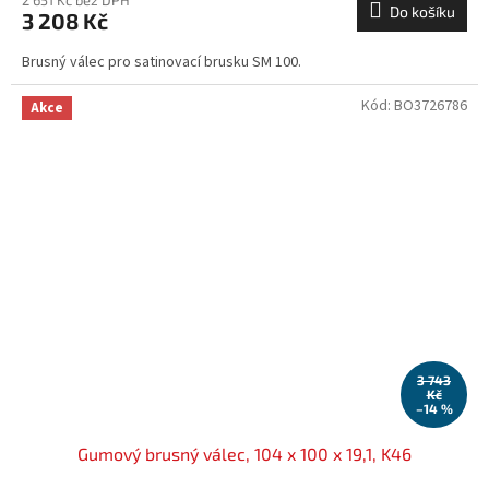
Do košíku
3 208 Kč
Brusný válec pro satinovací brusku SM 100.
Kód:
BO3726786
Akce
3 743
Kč
–14 %
Gumový brusný válec, 104 x 100 x 19,1, K46