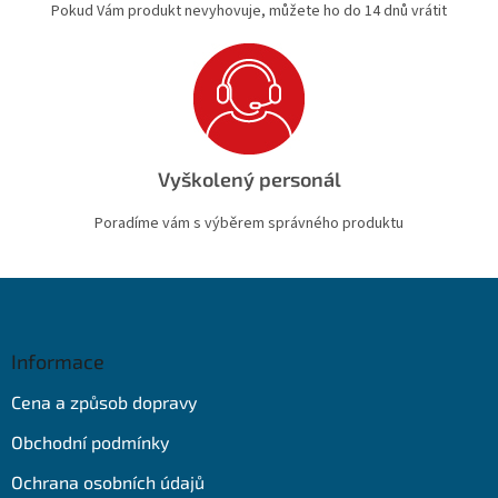
Pokud Vám produkt nevyhovuje, můžete ho do 14 dnů vrátit
Vyškolený personál
Poradíme vám s výběrem správného produktu
Z
á
p
a
Informace
t
Cena a způsob dopravy
í
Obchodní podmínky
Ochrana osobních údajů