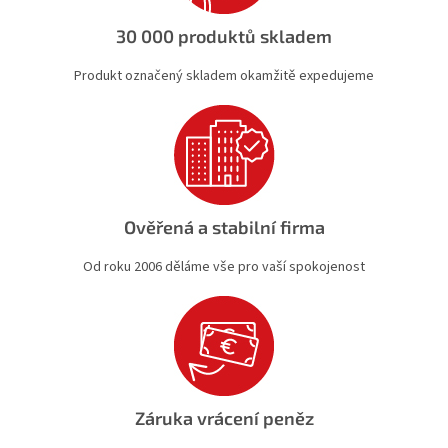
v
ý
30 000 produktů skladem
p
i
Produkt označený skladem okamžitě expedujeme
s
u
Ověřená a stabilní firma
Od roku 2006 děláme vše pro vaší spokojenost
Záruka vrácení peněz