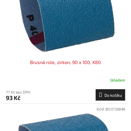
Brusná role, zirkon, 90 x 100, K80
Skladem
77 Kč bez DPH
Do košíku
93 Kč
Kód:
BO3726846