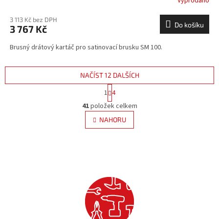
Vyprodáno
3 113 Kč bez DPH
Do košíku
3 767 Kč
Brusný drátový kartáč pro satinovací brusku SM 100.
NAČÍST 12 DALŠÍCH
S
1
4
t
O
r
41
položek celkem
v
á
l
NAHORU
n
á
k
d
o
v
a
á
c
n
í
í
p
r
v
k
y