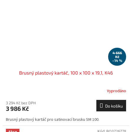
4 666
Kč
–14 %
Brusný plastový kartáč, 100 x 100 x 19,1, K46
Vyprodáno
3 294 Kč bez DPH
Do košíku
3 986 Kč
Brusný plastový kartáč pro satinovací brusku SM 100.
Kód:
BO3726778
Akce