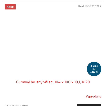
Kód:
BO3726787
Akce
3 743
Kč
–14 %
Gumový brusný válec, 104 x 100 x 19,1, K120
Vyprodáno
2 651 Kč bez DPH