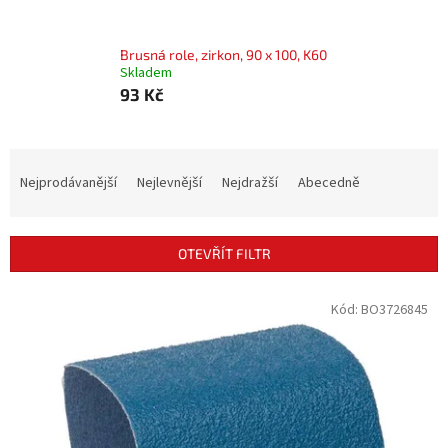
Brusná role, zirkon, 90 x 100, K60
Skladem
93 Kč
Ř
a
Nejprodávanější
Nejlevnější
Nejdražší
Abecedně
z
e
n
OTEVŘÍT FILTR
í
p
V
Kód:
BO3726845
r
ý
o
p
d
i
u
s
k
p
t
r
ů