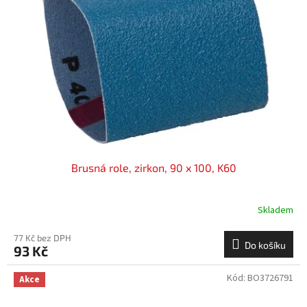
Brusná role, zirkon, 90 x 100, K60
Skladem
77 Kč bez DPH
Do košíku
93 Kč
Kód:
BO3726791
Akce