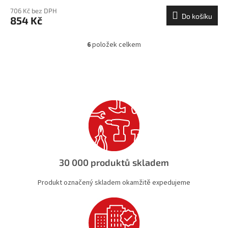
706 Kč bez DPH
Do košíku
854 Kč
6
položek celkem
O
v
l
á
d
a
c
í
p
r
v
k
30 000 produktů skladem
y
v
Produkt označený skladem okamžitě expedujeme
ý
p
i
s
u