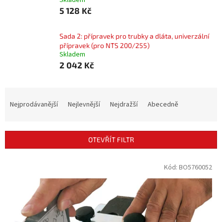
Skladem
5 128 Kč
Sada 2: přípravek pro trubky a dláta, univerzální
přípravek (pro NTS 200/255)
Skladem
2 042 Kč
Ř
a
Nejprodávanější
Nejlevnější
Nejdražší
Abecedně
z
e
n
OTEVŘÍT FILTR
í
p
V
Kód:
BO5760052
r
ý
o
p
d
i
u
s
k
p