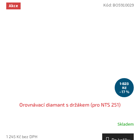
Kód:
BO5910029
Akce
1 823
Kč
–17 %
Orovnávací diamant s držákem (pro NTS 251)
Skladem
1 245 Kč bez DPH
Do košíku