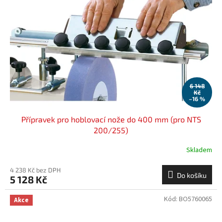
6 148
Kč
–16 %
Přípravek pro hoblovací nože do 400 mm (pro NTS
200/255)
Skladem
4 238 Kč bez DPH
Do košíku
5 128 Kč
Kód:
BO5760065
Akce