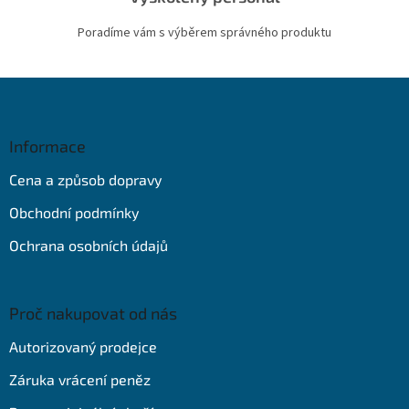
Poradíme vám s výběrem správného produktu
Z
á
p
a
Informace
t
Cena a způsob dopravy
í
Obchodní podmínky
Ochrana osobních údajů
Proč nakupovat od nás
Autorizovaný prodejce
Záruka vrácení peněz