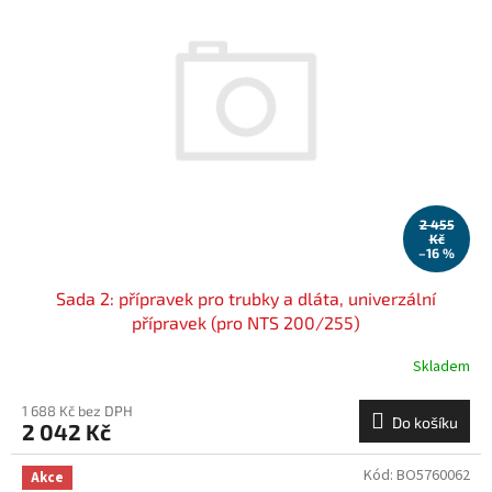
2 455
Kč
–16 %
Sada 2: přípravek pro trubky a dláta, univerzální
přípravek (pro NTS 200/255)
Skladem
1 688 Kč bez DPH
Do košíku
2 042 Kč
Kód:
BO5760062
Akce