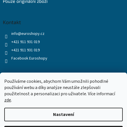
Pouze originální zboží
Kontakt
info
@
euroshopy.cz
+421 911 931 019
+421 911 931 019
Facebook Euroshopy
Přijímáme online platby
Používáme cookies, abychom Vám umožnili pohodlné
používání webu a díky analýze neustále zlepšovali
použitelnost a personalizaci pro uživatele. Více informací
zde
.
Nastavení
Vytvořil Shoptet