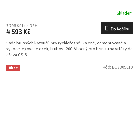
Skladem
3 796 Kč bez DPH
Do košíku
4 593 Kč
Sada brusných kotoučů pro rychlořezné, kalené, cementované a
vysoce legované oceli, hrubost 200. Vhodný pro brusku na vrtáky do
dřeva GS-6.
Kód:
BO8309019
Akce