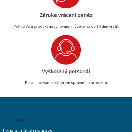
Záruka vrácení peněz
Pokud Vám produkt nevyhovuje, můžete ho do 14 dnů vrátit
Vyškolený personál
Poradíme vám s výběrem správného produktu
Z
á
p
a
Informace
t
Cena a způsob dopravy