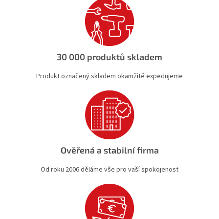
c
í
p
r
v
k
30 000 produktů skladem
y
v
Produkt označený skladem okamžitě expedujeme
ý
p
i
s
u
Ověřená a stabilní firma
Od roku 2006 děláme vše pro vaší spokojenost