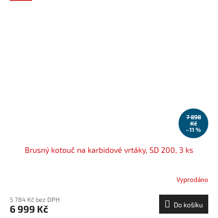
7 898
Kč
–11 %
Brusný kotouč na karbidové vrtáky, SD 200, 3 ks
Vyprodáno
5 784 Kč bez DPH
Do košíku
6 999 Kč