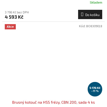
Skladem
3 796 Kč bez DPH
Do košíku
4 593 Kč
Kód:
BO8309018
Akce
5 176 Kč
–11 %
Brusný kotouč na HSS frézy, CBN 200, sada 4 ks