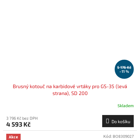
5 176 Kč
–11 %
Brusný kotouč na karbidové vrtáky pro GS-35 (levá
strana), SD 200
Skladem
3 796 Kč bez DPH
Do košíku
4 593 Kč
Kód:
BO8309027
Akce