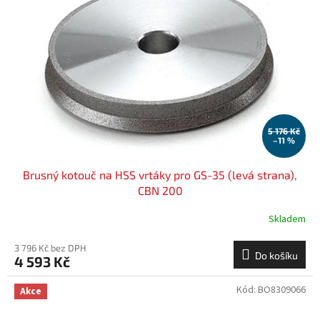
5 176 Kč
–11 %
Brusný kotouč na HSS vrtáky pro GS-35 (levá strana),
CBN 200
Skladem
3 796 Kč bez DPH
Do košíku
4 593 Kč
Kód:
BO8309066
Akce