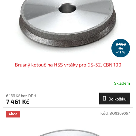
8 408
Kč
–11 %
Brusný kotouč na HSS vrtáky pro GS-52, CBN 100
Skladem
6 166 Kč bez DPH
Do košíku
7 461 Kč
Kód:
BO8309067
Akce