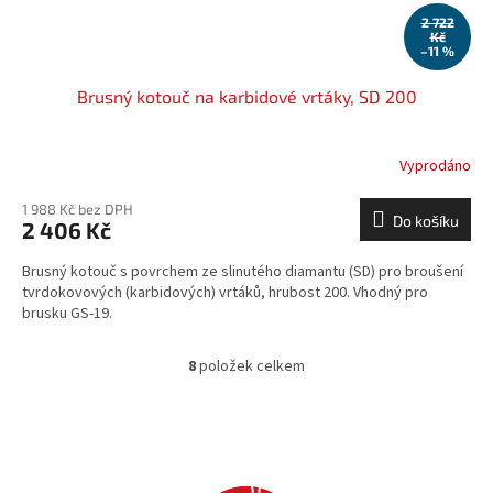
2 722
Kč
–11 %
Brusný kotouč na karbidové vrtáky, SD 200
Vyprodáno
1 988 Kč bez DPH
Do košíku
2 406 Kč
Brusný kotouč s povrchem ze slinutého diamantu (SD) pro broušení
tvrdokovových (karbidových) vrtáků, hrubost 200. Vhodný pro
brusku GS-19.
8
položek celkem
O
v
l
á
d
a