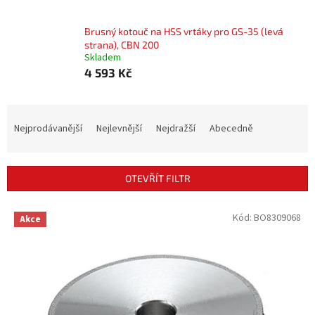
Brusný kotouč na HSS vrtáky pro GS-35 (levá
strana), CBN 200
Skladem
4 593 Kč
Ř
a
Nejprodávanější
Nejlevnější
Nejdražší
Abecedně
z
e
n
OTEVŘÍT FILTR
í
p
V
Kód:
BO8309068
r
Akce
ý
o
p
d
i
u
s
k
p
t
r
ů