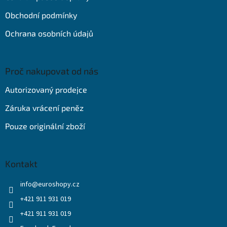
í
Obchodní podmínky
Ochrana osobních údajů
Proč nakupovat od nás
Autorizovaný prodejce
Záruka vrácení peněz
Pouze originální zboží
Kontakt
info
@
euroshopy.cz
+421 911 931 019
+421 911 931 019