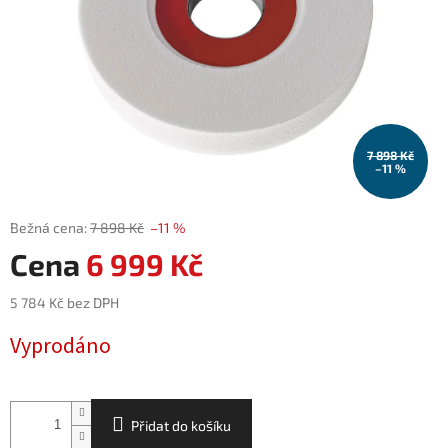
7 898 Kč
–11 %
7 898 Kč
–11 %
6 999 Kč
5 784 Kč bez DPH
Měrná
Vyprodáno
cena:
Přidat do košíku