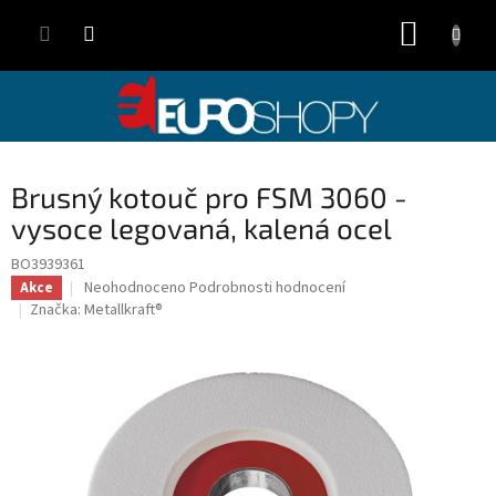
Přejít
NÁKUP
na
obsah
KOŠÍK
Brusný kotouč pro FSM 3060 -
vysoce legovaná, kalená ocel
BO3939361
Průměrné
Neohodnoceno
Podrobnosti hodnocení
Akce
hodnocení
Značka:
Metallkraft®
produktu
je
0,0
z
5
hvězdiček.