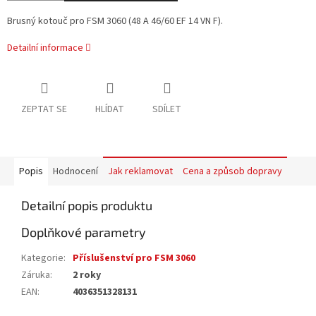
Brusný kotouč pro FSM 3060 (48 A 46/60 EF 14 VN F).
Detailní informace
ZEPTAT SE
HLÍDAT
SDÍLET
Popis
Hodnocení
Jak reklamovat
Cena a způsob dopravy
Detailní popis produktu
Doplňkové parametry
Kategorie
:
Příslušenství pro FSM 3060
Záruka
:
2 roky
EAN
:
4036351328131