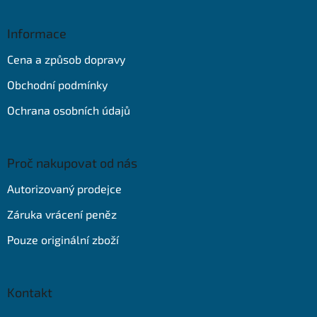
á
p
a
Informace
t
Cena a způsob dopravy
í
Obchodní podmínky
Ochrana osobních údajů
Proč nakupovat od nás
Autorizovaný prodejce
Záruka vrácení peněz
Pouze originální zboží
Kontakt