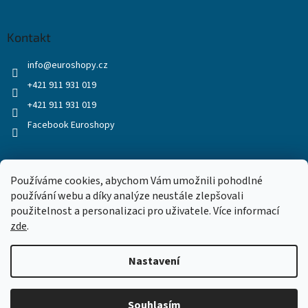
Kontakt
info
@
euroshopy.cz
+421 911 931 019
+421 911 931 019
Facebook Euroshopy
Přijímáme online platby
Používáme cookies, abychom Vám umožnili pohodlné
používání webu a díky analýze neustále zlepšovali
použitelnost a personalizaci pro uživatele. Více informací
zde
.
Nastavení
Vytvořil Shoptet
Souhlasím
Copyright 2026
Euroshopy
. Všechna práva vyhrazena.