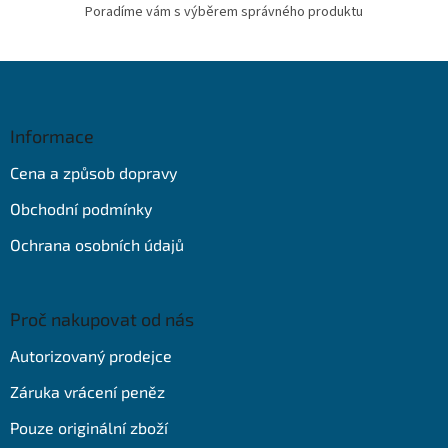
Poradíme vám s výběrem správného produktu
Z
á
p
a
Informace
t
Cena a způsob dopravy
í
Obchodní podmínky
Ochrana osobních údajů
Proč nakupovat od nás
Autorizovaný prodejce
Záruka vrácení peněz
Pouze originální zboží