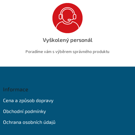
Vyškolený personál
Poradíme vám s výběrem správného produktu
Z
á
p
a
Informace
t
Cena a způsob dopravy
í
Obchodní podmínky
Ochrana osobních údajů