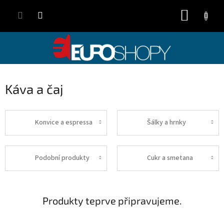
Přejít
NÁKUP
na
obsah
KOŠÍK
Káva a čaj
Konvice a espressa
Šálky a hrnky
Podobní produkty
Cukr a smetana
Produkty teprve připravujeme.