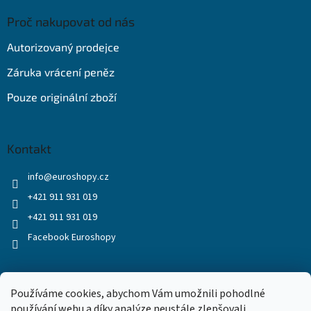
Proč nakupovat od nás
Autorizovaný prodejce
Záruka vrácení peněz
Pouze originální zboží
Kontakt
info
@
euroshopy.cz
+421 911 931 019
+421 911 931 019
Facebook Euroshopy
Přijímáme online platby
Používáme cookies, abychom Vám umožnili pohodlné
používání webu a díky analýze neustále zlepšovali