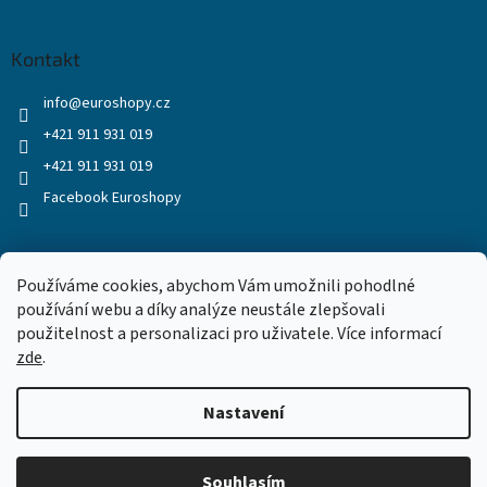
Kontakt
info
@
euroshopy.cz
+421 911 931 019
+421 911 931 019
Facebook Euroshopy
Přijímáme online platby
Používáme cookies, abychom Vám umožnili pohodlné
používání webu a díky analýze neustále zlepšovali
použitelnost a personalizaci pro uživatele. Více informací
zde
.
Nastavení
Vytvořil Shoptet
Souhlasím
Copyright 2026
Euroshopy
. Všechna práva vyhrazena.