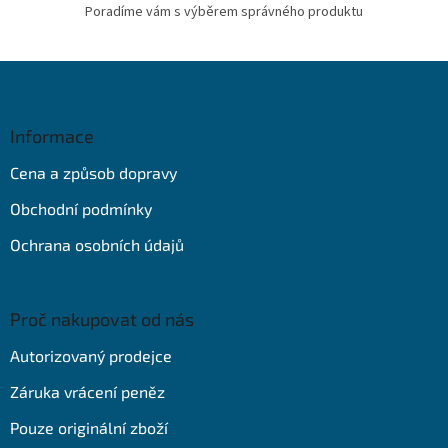
Poradíme vám s výběrem správného produktu
Z
á
p
a
Informace
t
Cena a způsob dopravy
í
Obchodní podmínky
Ochrana osobních údajů
Proč nakupovat od nás
Autorizovaný prodejce
Záruka vrácení peněz
Pouze originální zboží