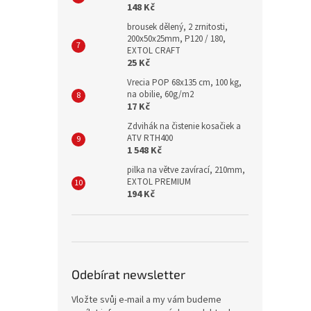
148 Kč
brousek dělený, 2 zrnitosti,
200x50x25mm, P120 / 180,
EXTOL CRAFT
25 Kč
Vrecia POP 68x135 cm, 100 kg,
na obilie, 60g/m2
17 Kč
Zdvihák na čistenie kosačiek a
ATV RTH400
1 548 Kč
pilka na větve zavírací, 210mm,
EXTOL PREMIUM
194 Kč
Odebírat newsletter
Vložte svůj e-mail a my vám budeme