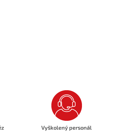
ěz
Vyškolený personál