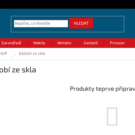
HLEDAT
Euronářadí
Makita
Metabo
Garland
Proxxon
Hoff
Nádobí ze skla
bí ze skla
Produkty teprve připra