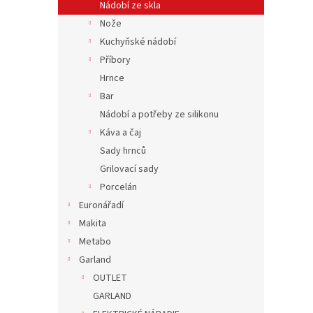
Nádobí ze skla
Nože
Kuchyňské nádobí
Příbory
Hrnce
Bar
Nádobí a potřeby ze silikonu
Káva a čaj
Sady hrnců
Grilovací sady
Porcelán
Euronářadí
Makita
Metabo
Garland
OUTLET
GARLAND