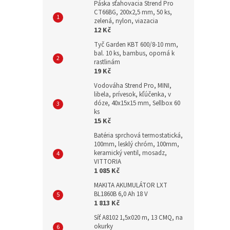
Páska sťahovacia Strend Pro
CT66BG, 200x2,5 mm, 50 ks,
zelená, nylon, viazacia
12 Kč
Tyč Garden KBT 600/8-10 mm,
bal. 10 ks, bambus, oporná k
rastlinám
19 Kč
Vodováha Strend Pro, MINI,
libela, prívesok, kľúčenka, v
dóze, 40x15x15 mm, Sellbox 60
ks
15 Kč
Batéria sprchová termostatická,
100mm, lesklý chróm, 100mm,
keramický ventil, mosadz,
VITTORIA
1 085 Kč
MAKITA AKUMULÁTOR LXT
BL1860B 6,0 Ah 18 V
1 813 Kč
Síť A8102 1,5x020 m, 13 CMQ, na
okurky