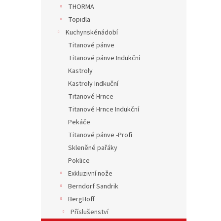
n
THORMA
e
Topidla
l
Kuchynskénádobí
Titanové pánve
Titanové pánve Indukční
Kastroly
Kastroly Indkuční
Titanové Hrnce
Titanové Hrnce Indukční
Pekáče
Titanové pánve -Profi
Skleněné pařáky
Poklice
Exkluzivní nože
Berndorf Sandrik
BergHoff
Příslušenství